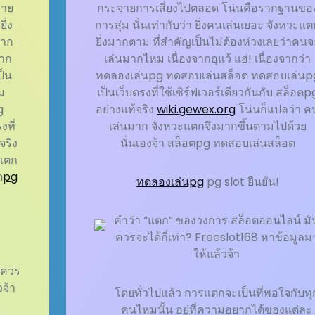
มาย
กระจายการเสี่ยงไปตลอด โน่นคือรากฐานขอ
ิ่ง
การสุ่ม นั่นเท่ากับว่า ยิ่งคนเล่นเยอะ จังหวะแ
ราก
ยิ่งมากตาม ที่สำคัญเป็นไม่ต้องห่วงเลยว่าคนจ
มาก
เล่นมากไหม เนื่องจากอุแว้ แฮ่! เนื่องจากว่า
ป็น
ทดลองเล่นpg ทดสอบเล่นสล็อต ทดสอบเล่นp
ม
เป็นเว็บตรงที่ใช้เซิร์ฟเวอร์เดียวกันกับ สล็อตp
g
อย่างแท้จริง
wiki.gewex.org
โน่นก็แปลว่า ค
ที่
เล่นมาก จังหวะแตกจึงมากขึ้นตามไปด้วย
จริง
นั่นเองจ้า สล็อตpg ทดสอบเล่นสล็อต
ะแตก
ต
pg
ทดลองเล่นpg
pg slot ยืนยัน!
คำว่า “แตก” ของวงการ สล็อตออนไลน์ มั
ควรจะได้กี่เท่า? Freeslot168 หาข้อมูลม
ให้แล้วจ้า
นควร
วจ้า
โดยทั่วไปแล้ว การแตกจะเป็นที่พอใจกับทุ
คนไหมนั้น อยู่ที่ความอยากได้ของแต่ละ