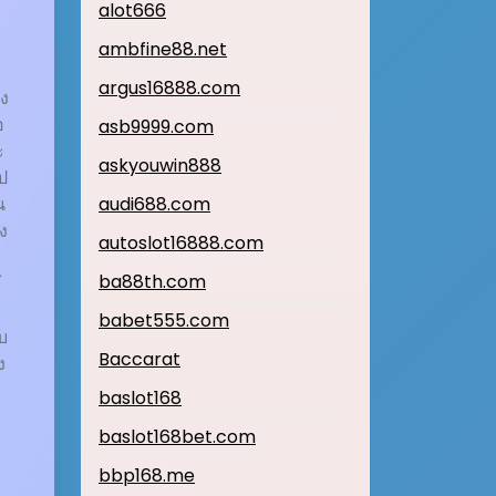
alot666
ambfine88.net
argus16888.com
ิง
อ
asb9999.com
ะ
askyouwin888
ไป
น
audi688.com
ง
autoslot16888.com
ba88th.com
้
babet555.com
บ
Baccarat
ง
baslot168
baslot168bet.com
bbp168.me