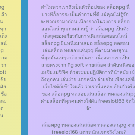
pg
ทำไมพวกเราถึงเป็นตัวท็อปของ สล็อตpg นี่
 ถ้า
บางทีก็อาจจะเป็นคำถามที่ดี แม้คุณไม่รู้จัก
อน
จะพวกเรามาก่อน เนื่องจากในวงการ สล็อต
ทุก
ออนไลน์ ทุกภาคส่วนรู้ ว่า สล็อตpg เป็นตัง
เต็ง
เต็งสุดยอดเกี่ยวกับการเดิมสล็อตออนไลน์
ลน์
สล็อตpg ยืนหนึ่งมาเสมอ สล็อตpg ทดสอบ
pg
เล่นสล็อต ทดสอบเล่นpg ที่ตามมาตรฐาน
่ตาม
ที่สุดมันแน่ๆว่าต้องเป็นเรา เนื่องจากเราเป็น
พวก
สายตรงจาก Pg soft ค่ายสล็อต ลำดับหนึ่งขอ
oft
เอเชียแปซิฟิค ด้วยระบบปฏิบัติการที่นำสมัย เข
เชีย
ถึงทุกคน เล่นง่าย แตกหนัก จ่ายจริง เพียงแค่ชื่
มัย
เว็บไซต์ก็เข้าใจแล้ว ว่าเรานี่แหละ เป็นตัวจริง
ชื่อ
ของ สล็อตpg ทดสอบเล่นสล็อต ทดลองเล่นp
แหละ
ค่ายสล็อตที่ทุกคนต่างใฝ่ฝัน freeslot168 จัดใ
อต
จ้า
ัน
สล็อตpg ทดลองเล่นสล็อต ทดลองเล่นpg จา
freeslot168 แตกหนักแจกจริงไหม?