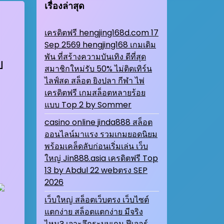
เรื่องล่าสุด
เครดิตฟรี hengjing168d.com 17
Sep 2569 hengjing168 เกมเดิม
พัน ที่สร้างความบันเทิง ดีที่สุด
ย
สมาชิกใหม่รับ 50% ไม่ติดเทิร์น
ไลฟ์สด สล็อต ยิงปลา กีฬา ไพ่
เครดิตฟรี เกมสล็อตหลายร้อย
แบบ Top 2 by Sommer
casino online jinda888 สล็อต
m
ออนไลน์มาแรง รวมเกมยอดนิยม
พร้อมเคล็ดลับก่อนเริ่มเล่น เว็บ
ใหญ่ Jin888.asia เครดิตฟรี Top
13 by Abdul 22 webตรง SEP
2026
เว็บใหญ่ สล็อตเว็บตรง เว็บไซต์
แตกง่าย สล็อตแตกง่าย มีจริง
ไหม? เจาะลึกระบบเกม ฟีเจอร์