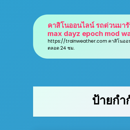
Skip
to
คาสิโนออนไลน์ รถด่วนมารั
content
max dayz epoch mod wa
https://trainweather.com คาสิโนออนไล
ตลอด 24 ชม.
ป้ายกำก