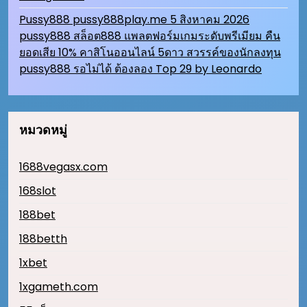
Pussy888 pussy888play.me 5 สิงหาคม 2026
pussy888 สล็อต888 แพลตฟอร์มเกมระดับพรีเมียม คืน
ยอดเสีย 10% คาสิโนออนไลน์ 5ดาว สวรรค์ของนักลงทุน
pussy888 รอไม่ได้ ต้องลอง Top 29 by Leonardo
หมวดหมู่
1688vegasx.com
168slot
188bet
188betth
1xbet
1xgameth.com