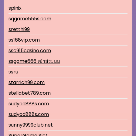
spinix
sqgame555s.com
sretthi99
ss168vip.com
ssc915casino.com
ssgame666 เข้าสู่ระบบ
ssru
starrich99.com
stellabet789.com
sudyod888s.com
sudyod888s.com
sunny9999club.net
SuperGame Slot