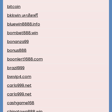
bitcoin
bkkwin เครดิตฟรี
bluewin8888.info
bombet888.win
bonanza99
bonus888
boonlert1688.com
brazil999
bwvip4.com
carlo999.net
carlo999.net
cashgame168
chinatown888.win