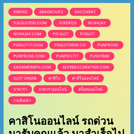
918KISS
ABAGROUP2
BACCARAT
FULLSLOTEIEI.COM
JOKER123
NO1HUAY
NO1HUAY.COM
PG SLOT
PGSLOT
PGSLOT77.COM
PGSLOT9999.CO
PUNPRO66
PUNPRO66.COM
PUNPRO777
PUSSY888
SAGAME168TH.COM
SEXYBACCARAT168.COM
SLOT ONLINE
คาสิโน
คาสิโนออนไลน์
บาคาร่า
บาคาร่าออนไลน์
สล็อตออนไลน์
เกมยิงปลา
คาสิโนออนไลน์ รถด่วน
มารับคุณแล้ว มาสำเร็จไป