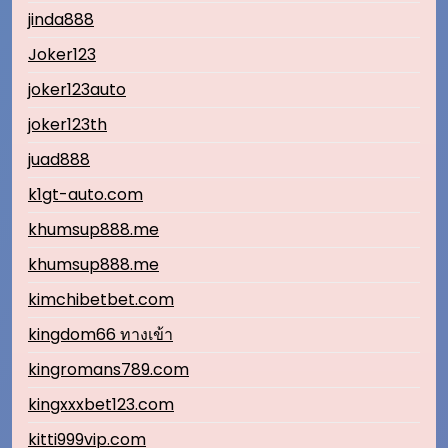
jinda888
Joker123
joker123auto
joker123th
juad888
k1gt-auto.com
khumsup888.me
khumsup888.me
kimchibetbet.com
kingdom66 ทางเข้า
kingromans789.com
kingxxxbet123.com
kitti999vip.com