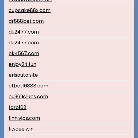
cupcake88x.com
dr888bet.com
du2477.com
du2477.com
ek4567.com
enjoy24.fun
erisauto.site
etbet16888.com
eu369clubs.com
faro168
finnivips.com
fiwdee.win