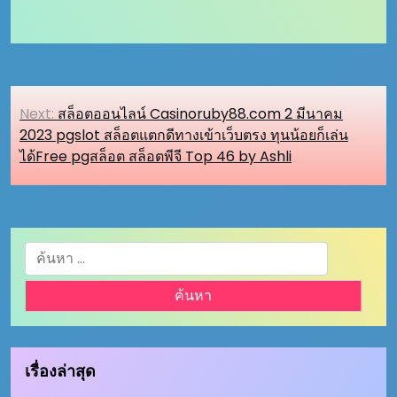
แนะแนว
Next:
สล็อตออนไลน์ Casinoruby88.com 2 มีนาคม
เรื่อง
2023 pgslot สล็อตแตกดีทางเข้าเว็บตรง ทุนน้อยก็เล่น
ได้Free pgสล็อต สล็อตพีจี Top 46 by Ashli
ค้นหา
สำหรับ:
เรื่องล่าสุด