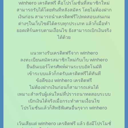
winhero เครดิตฟรี คือโปรโมชั่นที่สมาชิกใหม่
สามารถรับได้โดยทันทีหลังสมัคร โดยไม่ต้องฝาก
เงินก่อน สามารถนำเครดิตฟรีไปทดสอบเล่นเกม
ต่างๆในเว็บไซต์ได้ครบทุกประเภท แล้วก็เมื่อทำ
ยอดเทิร์นครบตามเงื่อนไข ยังสามารถเบิกเงินจริง
ได้ด้วย
แนวทางรับเครดิตฟรีจาก winhero
ลงทะเบียนสมัครสมาชิกใหม่กับเว็บ winhero
ยืนยันเบอร์โทรศัพท์ผ่านระบบอัตโนมัติ
เข้าระบบแล้วก็กดรับเครดิตฟรีได้ทันที
ข้อดีของ winhero เครดิตฟรี
ไม่ต้องฝากเงินก่อนก็สามารถเล่นได้
เหมาะสำหรับผู้เล่นใหม่ที่ปรารถนาทดสอบระบบ
เบิกเงินได้จริงเมื่อกระทำตามเงื่อนไข
โปรโมชั่นแล้วก็สิทธิพิเศษอื่นๆจาก winhero
เว้นเสียแต่ winhero เครดิตฟรี แล้ว ยังมีโปรโมชั่