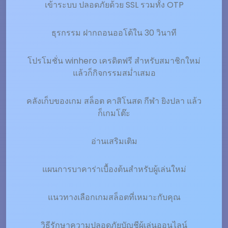
เข้าระบบ ปลอดภัยด้วย SSL รวมทั้ง OTP
ธุรกรรม ฝากถอนออโต้ใน 30 วินาที
โปรโมชั่น winhero เครดิตฟรี สำหรับสมาชิกใหม่
แล้วก็กิจกรรมสม่ำเสมอ
คลังเก็บของเกม สล็อต คาสิโนสด กีฬา ยิงปลา แล้ว
ก็เกมโต๊ะ
อ่านเสริมเติม
แผนการบาคาร่าเบื้องต้นสำหรับผู้เล่นใหม่
แนวทางเลือกเกมสล็อตที่เหมาะกับคุณ
วิธีรักษาความปลอดภัยบัญชีผู้เล่นออนไลน์