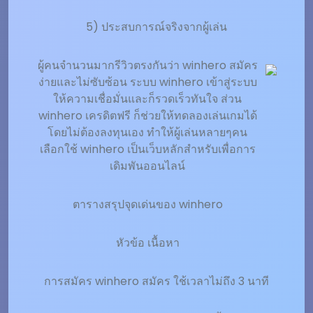
5) ประสบการณ์จริงจากผู้เล่น
ผู้คนจำนวนมากรีวิวตรงกันว่า winhero สมัคร
ง่ายและไม่ซับซ้อน ระบบ winhero เข้าสู่ระบบ
ให้ความเชื่อมั่นและก็รวดเร็วทันใจ ส่วน
winhero เครดิตฟรี ก็ช่วยให้ทดลองเล่นเกมได้
โดยไม่ต้องลงทุนเอง ทำให้ผู้เล่นหลายๆคน
เลือกใช้ winhero เป็นเว็บหลักสำหรับเพื่อการ
เดิมพันออนไลน์
ตารางสรุปจุดเด่นของ winhero
หัวข้อ เนื้อหา
การสมัคร winhero สมัคร ใช้เวลาไม่ถึง 3 นาที