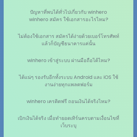
ปัญหาที่พบได้ทั่วไปเกี่ยวกับ winhero
winhero สมัคร ใช้เอกสารอะไรไหม?
ไม่ต้องใช้เอกสาร สมัครได้ง่ายด้วยเบอร์โทรศัพท์
แล้วก็บัญชีธนาคารแค่นั้น
winhero เข้าสู่ระบบ ผ่านมือถือได้ไหม?
ได้แน่ๆ รองรับอีกทั้งระบบ Android และ iOS ใช้
งานง่ายทุกแพลตฟอร์ม
winhero เครดิตฟรี ถอนเงินได้จริงไหม?
เบิกเงินได้จริง เมื่อทำยอดเทิร์นครบตามเงื่อนไขที่
เว็บระบุ