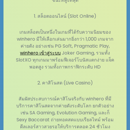
ชนะที่สูงที่สุด
1. สล็อตออนไลน์ (Slot Online)
เกมสล็อตเป็นหนึ่งในเกมที่ได้รับความนิยมของ
winhero มีให้เลือกเล่นมากยิ่งกว่า 1,000 เกมจาก
ค่ายดัง อย่างเช่น PG Soft, Pragmatic Play,
winhero เข้าสู่ระบบ
Joker Gaming, รวมทั้ง
SlotXO ทุกเกมมาพร้อมฟีเจอร์โบนัสแตกง่าย แจ็ค
พอตสูง รวมทั้งภาพกราฟิกระดับ HD
2. คาสิโนสด (Live Casino)
สัมผัสประสบการณ์คาสิโนจริงกับ winhero ที่มี
บริการคาสิโนสดจากค่ายดังระดับโลก ยกตัวอย่าง
เช่น SA Gaming, Evolution Gaming, และก็
Sexy Baccarat ถ่ายทอดสดแบบเรียลไทม์ พร้อม
ดีลเลอร์สาวสวยรอให้บริการตลอด 24 ชั่วโมง