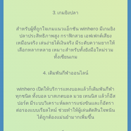
3. เกมยิงปลา
สำหรับผู้ที่ถูกใจเกมแนวแอ็กชัน winhero มีเกมยิง
ปลาประสิทธิภาพสูง กราฟิกสวย เอฟเฟกต์เสียง
เหมือนจริง เล่นง่ายได้เงินจริง มีระดับความยากให้
เลือกหลากหลาย เหมาะสำหรับทั้งยังมือใหม่รวม
ทั้งเซียนเกม
4. เดิมพันกีฬาออนไลน์
winhero เปิดให้บริการแทงบอลแล้วก็เดิมพันกีฬา
ทุกชนิด ทั้งบอล บาสเกตบอล มวย เทนนิส แล้วก็อีส
ปอร์ต มีระบบวิเคราะห์ผลการแข่งขันและก็อัตรา
ต่อรองแบบเรียลไทม์ ช่วยทำให้ผู้เล่นตัดสินใจพนัน
ได้ถูกต้องแม่นยำมากเพิ่มขึ้น