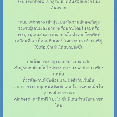
ระบบ winhero เข้าสู่ระบบ ที่ทันสมัยแล้วก็ไม่มี
อันตราย
ระบบ winhero เข้าสู่ระบบ มีความปลอดภัยสูง
รองรับผู้เล่นเยอะมากๆพร้อมกันโดยไม่ล่มหรือ
กระตุก ผู้เล่นสามารถล็อกอินได้ทั้งจากโทรศัพท์
เคลื่อนที่และก็คอมพิวเตอร์ โดยระบบจะจำบัญชีผู้
ใช้เพื่อเข้าเล่นได้สบายยิ่งขึ้น
กลเม็ดการเข้าสู่ระบบอย่างปลอดภัย
เข้าสู่ระบบผ่านเว็บไซต์ทางการของ winhero เพียง
แค่นั้น
ตั้งรหัสผ่านที่ซับซ้อนและไม่ซ้ำกับเว็บอื่น
ออกจากระบบทุกหนหลังเลิกเล่น โดยเฉพาะเมื่อใช้
อุปกรณ์สาธารณะ
winhero เครดิตฟรี โปรโมชั่นพิเศษสำหรับสมาชิก
ใหม่