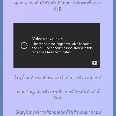
คุณสามารถเริ่มได้ในทันทีโดยการทำตามขั้นตอน
ดังนี้:
ไปสู่เว็บหลัก winhero และก็เลือก “สมัครสมาชิก”
กรอกข้อมูลส่วนตัว เช่น ชื่อ เบอร์โทรศัพท์ แล้วก็
อีเมล
ใส่บัญชีธนาคารหรือวอลเล็ตที่ใช้สำหรับฝากถอน