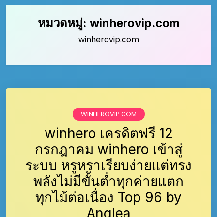
หมวดหมู่:
winherovip.com
winherovip.com
WINHEROVIP.COM
winhero เครดิตฟรี 12
กรกฎาคม winhero เข้าสู่
ระบบ หรูหราเรียบง่ายแต่ทรง
พลังไม่มีขั้นต่ำทุกค่ายแตก
ทุกไม้ต่อเนื่อง Top 96 by
Anglea