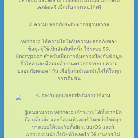
หลายชั้น และยังสามารถเลือกรับโบนัส winhero
เครดิตฟรี เพื่อเริ่มการเล่นได้ฟรี
3. ความปลอดภัยระดับมาตรฐานสากล
winhero ให้ความใส่ใจกับความปลอดภัยของ
ข้อมูลผู้ใช้เป็นอันดับที่หนึ่ง ใช้ระบบ SSL
Encryption สำหรับเพื่อการคุ้มครองป้องกันข้อมูล
รั่วไหล และมีคณะทำงานตรวจตราระบบความ
ปลอดภัยตลอด 1 วัน เพื่อผู้เล่นมั่นอกมั่นใจได้ในทุก
การเดิมพัน
4. รองรับทุกแพลตฟอร์มการใช้งาน
ผู้เล่นสามารถ winhero เข้าระบบ ได้ทั้งจากมือ
ถือ แท็บเล็ต และก็คอมพิวเตอร์ โดยเว็บไซต์ถูก
วางแบบให้รองรับทั้งยังระบบ iOS และก็
Android หน้าเว็บไซต์โหลดไว ใช้งานง่าย ไม่