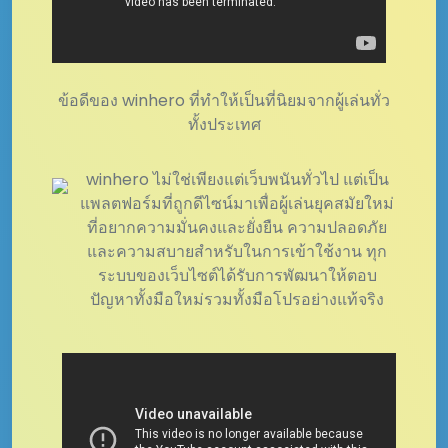
ข้อดีของ winhero ที่ทำให้เป็นที่นิยมจากผู้เล่นทั่ว
ทั้งประเทศ
winhero ไม่ใช่เพียงแต่เว็บพนันทั่วไป แต่เป็น
แพลตฟอร์มที่ถูกดีไซน์มาเพื่อผู้เล่นยุคสมัยใหม่
ที่อยากความมั่นคงและยั่งยืน ความปลอดภัย
และความสบายสำหรับในการเข้าใช้งาน ทุก
ระบบของเว็บไซต์ได้รับการพัฒนาให้ตอบ
ปัญหาทั้งมือใหม่รวมทั้งมือโปรอย่างแท้จริง