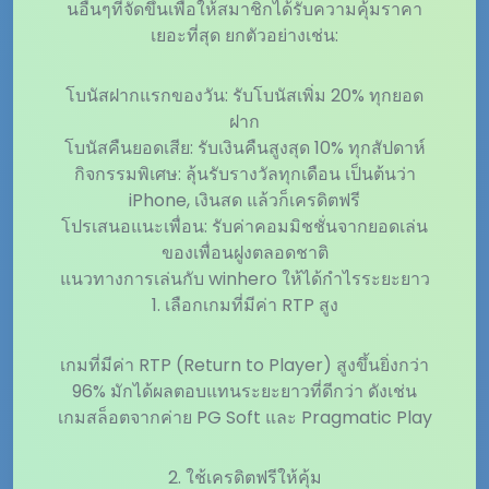
นอื่นๆที่จัดขึ้นเพื่อให้สมาชิกได้รับความคุ้มราคา
เยอะที่สุด ยกตัวอย่างเช่น:
โบนัสฝากแรกของวัน: รับโบนัสเพิ่ม 20% ทุกยอด
ฝาก
โบนัสคืนยอดเสีย: รับเงินคืนสูงสุด 10% ทุกสัปดาห์
กิจกรรมพิเศษ: ลุ้นรับรางวัลทุกเดือน เป็นต้นว่า
iPhone, เงินสด แล้วก็เครดิตฟรี
โปรเสนอแนะเพื่อน: รับค่าคอมมิชชั่นจากยอดเล่น
ของเพื่อนฝูงตลอดชาติ
แนวทางการเล่นกับ winhero ให้ได้กำไรระยะยาว
1. เลือกเกมที่มีค่า RTP สูง
เกมที่มีค่า RTP (Return to Player) สูงขึ้นยิ่งกว่า
96% มักได้ผลตอบแทนระยะยาวที่ดีกว่า ดังเช่น
เกมสล็อตจากค่าย PG Soft และ Pragmatic Play
2. ใช้เครดิตฟรีให้คุ้ม