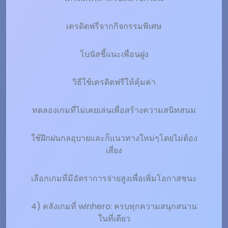
เครดิตฟรีจากกิจกรรมพิเศษ
โบนัสชี้แนะเพื่อนฝูง
วิธีใช้เครดิตฟรีให้คุ้มค่า
ทดลองเกมที่ไม่เคยเล่นเพื่อสร้างความสนิทสนม
ใช้ฝึกฝนกลอุบายและก็แนวทางใหม่ๆโดยไม่ต้อง
เสี่ยง
เลือกเกมที่มีอัตราการจ่ายสูงเพื่อเพิ่มโอกาสชนะ
4) คลังเกมที่ winhero: ครบทุกความสนุกสนาน
ในที่เดียว