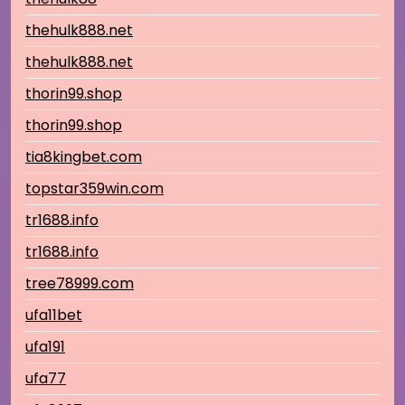
thehulk888.net
thehulk888.net
thorin99.shop
thorin99.shop
tia8kingbet.com
topstar359win.com
tr1688.info
tr1688.info
tree78999.com
ufa11bet
ufa191
ufa77