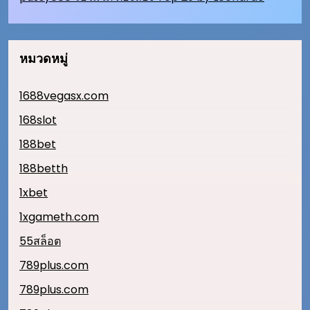
หมวดหมู่
1688vegasx.com
168slot
188bet
188betth
1xbet
1xgameth.com
55สล็อต
789plus.com
789plus.com