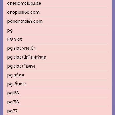
onesiamclub.site
onoplus168.com
pananthai99.com
pg
PG Slot
pg slot ทางเข้า
pg slot เปิดใหม่ล่าสุด
pg slot เว็บตรง
pg สล็อต
pg เว็บตรง
pg168
pg718
pg77