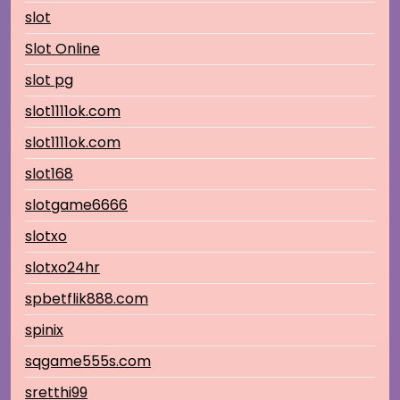
slot
Slot Online
slot pg
slot1111ok.com
slot1111ok.com
slot168
slotgame6666
slotxo
slotxo24hr
spbetflik888.com
spinix
sqgame555s.com
sretthi99