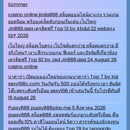
Sommer
casino online jinda888 สล็อตออนไลน์มาแรง รวมเกม
ยอดนิยม พร้อมเคล็ดลับก่อนเริ่มเล่น เว็บใหญ่
Jin888.asia เครดิตฟรี Top 13 by Abdul 22 webตรง
SEP 2026
เว็บใหญ่ สล็อตเว็บตรง เว็บไซต์แตกง่าย สล็อตแตกง่าย มี
จริงไหม? เจาะลึกระบบเกม ฟีเจอร์ และปัจจัยที่เกี่ยวข้อง
เครดิตฟรี Top 92 by Jed Jin888.asia 24 August 26
casino online
บาคาร่า เปิดมุมมองใหม่ของเกมบาคาร่า Top 7 by Kai
sexy168c.com วันเกิดรับ 500 ถอนได้จริงทุกเวลา สัมผัส
โต๊ะสดระดับพรีเมียม sexy168 เข้าเล่นวันนี้ รับโปรดีทันที
19 August 26
Pussy888 pussy888play.me 5 สิงหาคม 2026
pussy888 สล็อต888 แพลตฟอร์มเกมระดับพรีเมียม คืน
ยอดเสีย 10% คาสิโนออนไลน์ 5ดาว สวรรค์ของนักลงทุน
pussy888 รอไม่ได้ ต้องลอง Top 29 by Leonardo