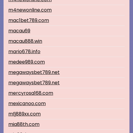
m4newonline.com
mac1bet789.com
macau69
macau888.win
mario678.info
medee989.com
megawaysbet789.net
megawaysbet789.net
mercyrosa168.com
mexicanoo.com
mfj889xx.com
mia88th.com