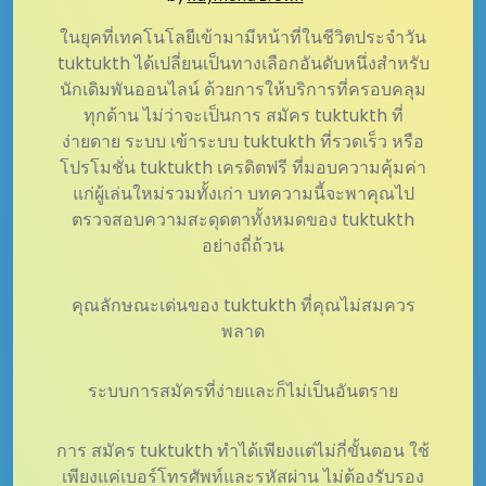
ในยุคที่เทคโนโลยีเข้ามามีหน้าที่ในชีวิตประจำวัน
tuktukth ได้เปลี่ยนเป็นทางเลือกอันดับหนึ่งสำหรับ
นักเดิมพันออนไลน์ ด้วยการให้บริการที่ครอบคลุม
ทุกด้าน ไม่ว่าจะเป็นการ สมัคร tuktukth ที่
ง่ายดาย ระบบ เข้าระบบ tuktukth ที่รวดเร็ว หรือ
โปรโมชั่น tuktukth เครดิตฟรี ที่มอบความคุ้มค่า
แก่ผู้เล่นใหม่รวมทั้งเก่า บทความนี้จะพาคุณไป
ตรวจสอบความสะดุดตาทั้งหมดของ tuktukth
อย่างถี่ถ้วน
คุณลักษณะเด่นของ tuktukth ที่คุณไม่สมควร
พลาด
ระบบการสมัครที่ง่ายและก็ไม่เป็นอันตราย
การ สมัคร tuktukth ทำได้เพียงแต่ไม่กี่ขั้นตอน ใช้
เพียงแค่เบอร์โทรศัพท์และรหัสผ่าน ไม่ต้องรับรอง