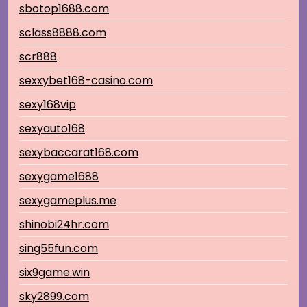
sbotop1688.com
sclass8888.com
scr888
sexxybet168-casino.com
sexy168vip
sexyauto168
sexybaccarat168.com
sexygame1688
sexygameplus.me
shinobi24hr.com
sing55fun.com
six9game.win
sky2899.com