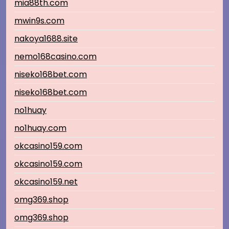
mia88th.com
mwin9s.com
nakoya1688.site
nemo168casino.com
niseko168bet.com
niseko168bet.com
no1huay
no1huay.com
okcasino159.com
okcasino159.com
okcasino159.net
omg369.shop
omg369.shop