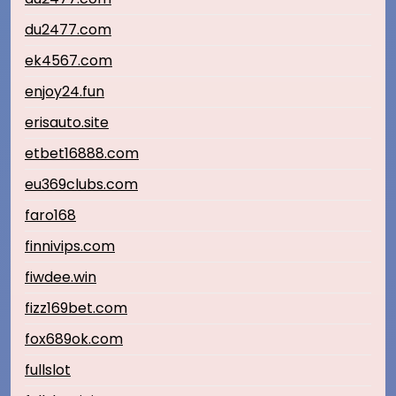
du2477.com
ek4567.com
enjoy24.fun
erisauto.site
etbet16888.com
eu369clubs.com
faro168
finnivips.com
fiwdee.win
fizz169bet.com
fox689ok.com
fullslot