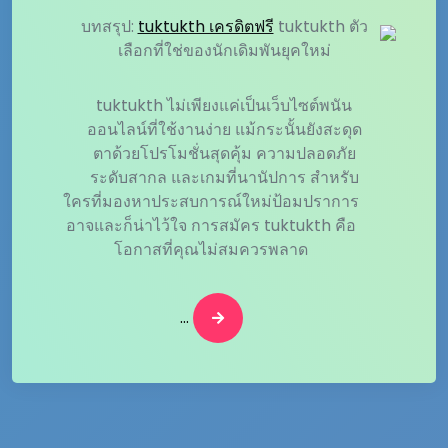
บทสรุป:
tuktukth เครดิตฟรี
tuktukth ตัว
เลือกที่ใช่ของนักเดิมพันยุคใหม่
tuktukth ไม่เพียงแค่เป็นเว็บไซต์พนัน
ออนไลน์ที่ใช้งานง่าย แม้กระนั้นยังสะดุด
ตาด้วยโปรโมชั่นสุดคุ้ม ความปลอดภัย
ระดับสากล และเกมที่นานัปการ สำหรับ
ใครที่มองหาประสบการณ์ใหม่ป้อมปราการ
อาจและก็น่าไว้ใจ การสมัคร tuktukth คือ
โอกาสที่คุณไม่สมควรพลาด
…