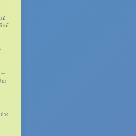
แม้
ือมี
—
ี —
ี่ยง
อย่าง