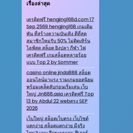
เรื่องล่าสุด
เครดิตฟรี hengjing168d.com 17
Sep 2569 hengjing168 เกมเดิม
พัน ที่สร้างความบันเทิง ดีที่สุด
สมาชิกใหม่รับ 50% ไม่ติดเทิร์น
ไลฟ์สด สล็อต ยิงปลา กีฬา ไพ่
เครดิตฟรี เกมสล็อตหลายร้อย
แบบ Top 2 by Sommer
casino online jinda888 สล็อต
ออนไลน์มาแรง รวมเกมยอดนิยม
พร้อมเคล็ดลับก่อนเริ่มเล่น เว็บ
ใหญ่ Jin888.asia เครดิตฟรี Top
13 by Abdul 22 webตรง SEP
2026
เว็บใหญ่ สล็อตเว็บตรง เว็บไซต์
แตกง่าย สล็อตแตกง่าย มีจริง
ไหม? เจาะลึกระบบเกม ฟีเจอร์