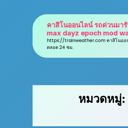
Skip
to
คาสิโนออนไลน์ รถด่วนมารั
content
max dayz epoch mod wa
https://trainweather.com คาสิโนออนไล
ตลอด 24 ชม.
หมวดหมู่: