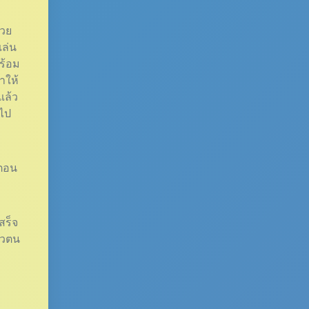
วย
เล่น
ร้อม
ำให้
แล้ว
นไป
นตอน
สร็จ
ัวตน