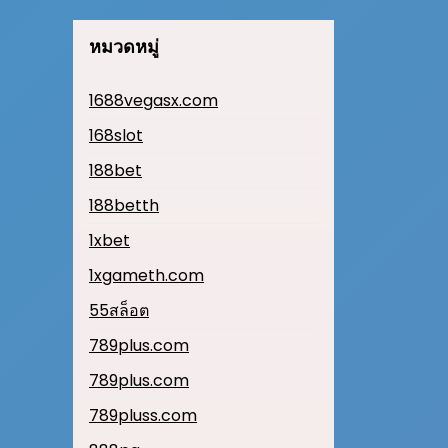
หมวดหมู่
1688vegasx.com
168slot
188bet
188betth
1xbet
1xgameth.com
55สล็อต
789plus.com
789plus.com
789pluss.com