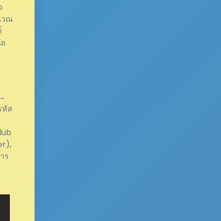
b
ำนวณ
็
ัย
 →
รหัส
lub
er),
การ