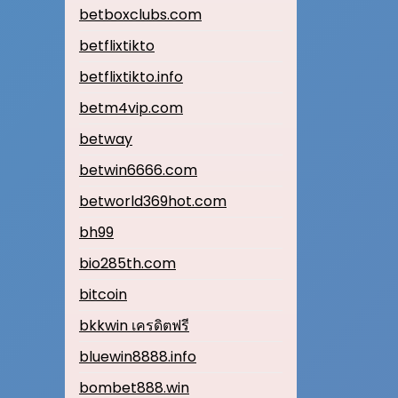
betboxclubs.com
betflixtikto
betflixtikto.info
betm4vip.com
betway
betwin6666.com
betworld369hot.com
bh99
bio285th.com
bitcoin
bkkwin เครดิตฟรี
bluewin8888.info
bombet888.win