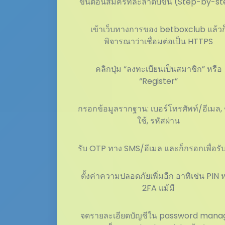
ขั้นตอนสมัครทีละลำดับขั้น (Step-by-s
เข้าเว็บทางการของ betboxclub แล้วก
พิจารณาว่าเชื่อมต่อเป็น HTTPS
คลิกปุ่ม “ลงทะเบียนเป็นสมาชิก” หรือ
“Register”
กรอกข้อมูลรากฐาน: เบอร์โทรศัพท์/อีเมล, ชื
ใช้, รหัสผ่าน
รับ OTP ทาง SMS/อีเมล และก็กรอกเพื่อรั
ตั้งค่าความปลอดภัยเพิ่มอีก อาทิเช่น PIN 
2FA แม้มี
จดรายละเอียดบัญชีใน password mana