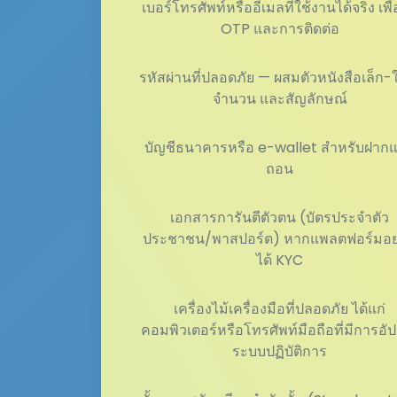
เบอร์โทรศัพท์หรืออีเมลที่ใช้งานได้จริง เพื่
OTP และการติดต่อ
รหัสผ่านที่ปลอดภัย — ผสมตัวหนังสือเล็ก-
จำนวน และสัญลักษณ์
บัญชีธนาคารหรือ e-wallet สำหรับฝาก
ถอน
เอกสารการันตีตัวตน (บัตรประจำตัว
ประชาชน/พาสปอร์ต) หากแพลตฟอร์มอ
ได้ KYC
เครื่องไม้เครื่องมือที่ปลอดภัย ได้แก่
คอมพิวเตอร์หรือโทรศัพท์มือถือที่มีการอั
ระบบปฏิบัติการ