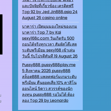
และปัจจัยที่เกี่ยวข้อง เครดิตฟรี
Top 92 by Jed Jin888.asia 24
August 26 casino online
บาคาร่า เปิดมุมมองใหม่ของเกม
บาคาร่า Top 7 by Kai
sexy168c.com วันเกิดรับ 500
ถอนได้จริงทุกเวลา สัมผัสโต๊ะสด
ระดับพรีเมียม sexy168 เข้าเล่น
วันนี้ รับโปรดีทันที 19 August 26
Pussy888 pussy888play.me
5 สิงหาคม 2026 pussy888
สล็อต888 แพลตฟอร์มเกมระดับ
พรีเมียม คืนยอดเสีย 10% คาสิโน
ออนไลน์ 5ดาว สวรรค์ของนัก
ลงทุน pussy888 รอไม่ได้ ต้อง
บ
ลอง Top 29 by Leonardo
ง