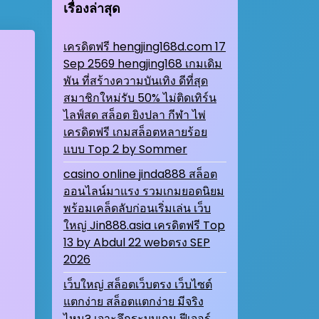
เรื่องล่าสุด
เครดิตฟรี hengjing168d.com 17
Sep 2569 hengjing168 เกมเดิม
พัน ที่สร้างความบันเทิง ดีที่สุด
สมาชิกใหม่รับ 50% ไม่ติดเทิร์น
ไลฟ์สด สล็อต ยิงปลา กีฬา ไพ่
เครดิตฟรี เกมสล็อตหลายร้อย
แบบ Top 2 by Sommer
casino online jinda888 สล็อต
ออนไลน์มาแรง รวมเกมยอดนิยม
พร้อมเคล็ดลับก่อนเริ่มเล่น เว็บ
ใหญ่ Jin888.asia เครดิตฟรี Top
13 by Abdul 22 webตรง SEP
2026
เว็บใหญ่ สล็อตเว็บตรง เว็บไซต์
แตกง่าย สล็อตแตกง่าย มีจริง
ไหม? เจาะลึกระบบเกม ฟีเจอร์