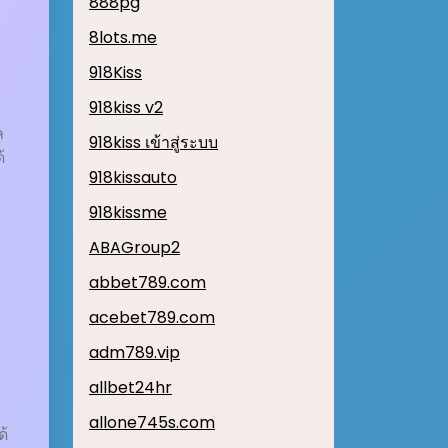
888pg
8lots.me
918Kiss
918kiss v2
่
ล
918kiss เข้าสู่ระบบ
้
918kissauto
918kissme
ABAGroup2
abbet789.com
acebet789.com
adm789.vip
allbet24hr
allone745s.com
ด้