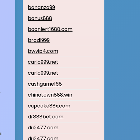
bonanza99
bonus888
boonlert1688.com
brazil999
bwvip4.com
carlo999.net
carlo999.net
cashgame168
”
chinatown888.win
cupcake88x.com
dr888bet.com
du2477.com
กม
du2477.com