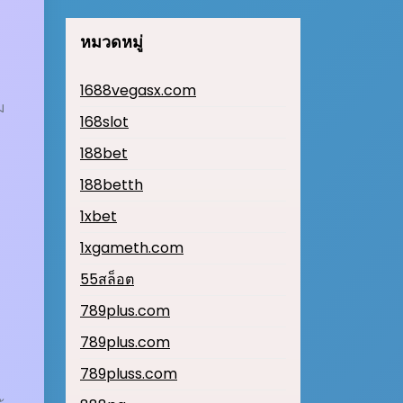
หมวดหมู่
1688vegasx.com
ม
168slot
188bet
188betth
1xbet
1xgameth.com
55สล็อต
789plus.com
789plus.com
789pluss.com