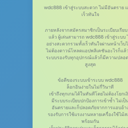
wdc888 เข้าสู่ระบบสะดวก ไม่มีอันตราย แล
เร็วทันใจ
ภายหลังจากสมัครสมาชิกเป็นระเบียบเรียบ
แล้ว ผู้เล่นสามารถ wdc888 เข้าสู่ระบบ ไ
อย่างสะดวกรวมทั้งเร็วทันใจผ่านหน้าเว็บไ
ไม่ต้องดาวน์โหลดแอปพลิเคชันอะไรก็แล้ว
ระบบรองรับทุกอุปกรณ์แล้วก็มีความปลอด
สูงสุด
ข้อดีของระบบเข้าระบบ wdc888
ล็อกอินง่ายในไม่กี่วินาที
เข้าถึงทุกเกมได้ในทันทีโดยไม่ต้องโยกเง
มีระบบระเบียบปกป้องการเข้าซ้ำ ไม่เป็
อันตรายและก็ปลอดภัยจากการแอบอ้า
รองรับการใช้แรงงานหลายเครื่องใช้ไม้
พร้อมกัน