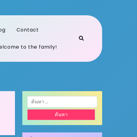
og
Contact
lcome to the family!
ค้นหา
สำหรับ: