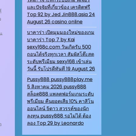
และปัจจัยที่เกี่ยวข้อง เครดิตฟรี
ี่
Top 92 by Jed Jin888.asia 24
ว
August 26 casino online
บาคาร่า เปิดมุมมองใหม่ของเกม
่น
บาคาร่า Top 7 by Kai
sexy168c.com วันเกิดรับ 500
ถอนได้จริงทุกเวลา สัมผัสโต๊ะสด
ระดับพรีเมียม sexy168 เข้าเล่น
วันนี้ รับโปรดีทันที 19 August 26
Pussy888 pussy888play.me
5 สิงหาคม 2026 pussy888
สล็อต888 แพลตฟอร์มเกมระดับ
พรีเมียม คืนยอดเสีย 10% คาสิโน
ออนไลน์ 5ดาว สวรรค์ของนัก
ลงทุน pussy888 รอไม่ได้ ต้อง
ลอง Top 29 by Leonardo
อ