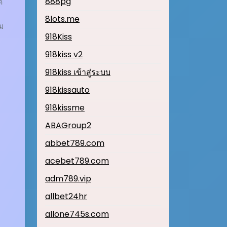
888pg
้
8lots.me
่ม
918Kiss
918kiss v2
918kiss เข้าสู่ระบบ
918kissauto
918kissme
ABAGroup2
abbet789.com
acebet789.com
adm789.vip
allbet24hr
allone745s.com