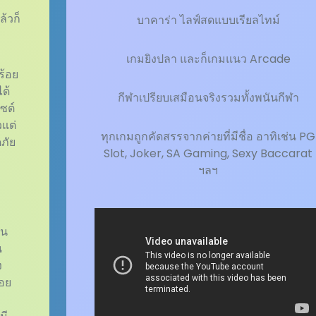
้วก็
บาคาร่า ไลฟ์สดแบบเรียลไทม์
เกมยิงปลา และก็เกมแนว Arcade
ร้อย
ด้
กีฬาเปรียบเสมือนจริงรวมทั้งพนันกีฬา
ซต์
แต่
ทุกเกมถูกคัดสรรจากค่ายที่มีชื่อ อาทิเช่น PG
ภัย
Slot, Joker, SA Gaming, Sexy Baccarat
ฯลฯ
ิน
น
ง
สอย