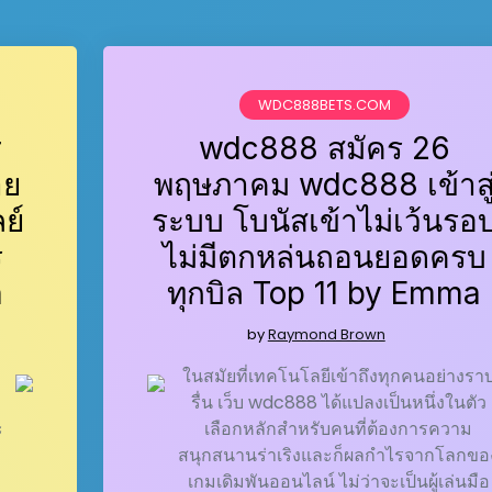
WDC888BETS.COM
r
wdc888 สมัคร 26
าย
พฤษภาคม wdc888 เข้าสู
ย์
ระบบ โบนัสเข้าไม่เว้นรอ
ร
ไม่มีตกหล่นถอนยอดครบ
n
ทุกบิล Top 11 by Emma
by
Raymond Brown
ในสมัยที่เทคโนโลยีเข้าถึงทุกคนอย่างรา
รื่น เว็บ wdc888 ได้แปลงเป็นหนึ่งในตัว
ะ
เลือกหลักสำหรับคนที่ต้องการความ
สนุกสนานร่าเริงและก็ผลกำไรจากโลกขอ
เกมเดิมพันออนไลน์ ไม่ว่าจะเป็นผู้เล่นมือ