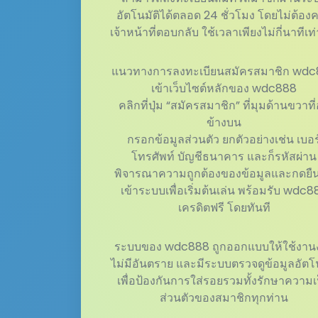
อัตโนมัติได้ตลอด 24 ชั่วโมง โดยไม่ต้อง
เจ้าหน้าที่ตอบกลับ ใช้เวลาเพียงไม่กี่นาทีเท่
แนวทางการลงทะเบียนสมัครสมาชิก wd
เข้าเว็บไซต์หลักของ wdc888
คลิกที่ปุ่ม “สมัครสมาชิก” ที่มุมด้านขวาที่อ
ข้างบน
กรอกข้อมูลส่วนตัว ยกตัวอย่างเช่น เบอร
โทรศัพท์ บัญชีธนาคาร และก็รหัสผ่าน
พิจารณาความถูกต้องของข้อมูลและกดยืน
เข้าระบบเพื่อเริ่มต้นเล่น พร้อมรับ wdc8
เครดิตฟรี โดยทันที
ระบบของ wdc888 ถูกออกแบบให้ใช้งานง
ไม่มีอันตราย และมีระบบตรวจดูข้อมูลอัตโน
เพื่อป้องกันการใส่รอยรวมทั้งรักษาความเ
ส่วนตัวของสมาชิกทุกท่าน