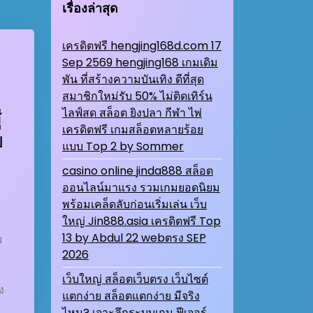
เรื่องล่าสุด
เครดิตฟรี hengjing168d.com 17
Sep 2569 hengjing168 เกมเดิม
พัน ที่สร้างความบันเทิง ดีที่สุด
สมาชิกใหม่รับ 50% ไม่ติดเทิร์น
ไลฟ์สด สล็อต ยิงปลา กีฬา ไพ่
่
เครดิตฟรี เกมสล็อตหลายร้อย
บ
แบบ Top 2 by Sommer
casino online jinda888 สล็อต
ออนไลน์มาแรง รวมเกมยอดนิยม
พร้อมเคล็ดลับก่อนเริ่มเล่น เว็บ
ใหญ่ Jin888.asia เครดิตฟรี Top
13 by Abdul 22 webตรง SEP
บ
2026
เว็บใหญ่ สล็อตเว็บตรง เว็บไซต์
ง
แตกง่าย สล็อตแตกง่าย มีจริง
ไหม? เจาะลึกระบบเกม ฟีเจอร์