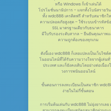
หรือ Windows ก็เข้าเล่นได้
โปรโมชั่นนานัปการ – แจกทั้งโบนัสรายวั
ทั้ง wdc888 เครดิตฟรี สำหรับสมาชิกให
ความปลอดภัยสูงสุด – ใช้ระบบเข้ารหัสข้
SSL มาตรฐานเดียวกับธนาคาร
มีใบรับรองระดับสากล – ยืนยันคุณภาพแ
ความถูกต้องของทุกเกม
ดังนี้เอง wdc888 ก็เลยแปลงเป็นเว็บไซต์ค
โนออนไลน์ที่ได้รับความวางใจจากผู้เล่นทั่ว
ประเทศ และก็ยังคงเติบโตอย่างต่อเนื่อง
วงการพนันออนไลน์
ขั้นตอนการลงทะเบียนเป็นสมาชิก wdc
ง่ายในไม่กี่ขั้นตอน
การเริ่มต้นเล่นกับ wdc888 ไม่ยุ่งยากเลย
สามารถลงทะเบียนสมัครสมาชิกผ่านระ