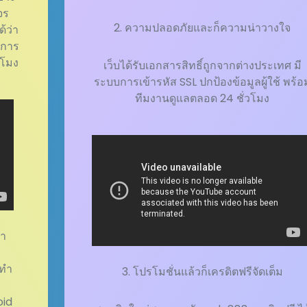
จร
2. ความปลอดภัยและก็ความน่าวางใจ
ด้ว่า
บการ
วโมง
เว็บได้รับเอกสารสิทธิ์ถูกจากต่างประเทศ มี
ระบบการเข้ารหัส SSL ปกป้องข้อมูลผู้ใช้ พร้อ
ทีมงานดูแลตลอด 24 ชั่วโมง
่า
 ทำ
3. โปรโมชั่นแล้วก็เครดิตฟรีจัดเต็ม
oid