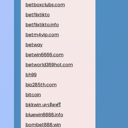
betboxclubs.com
betflixtikto
betflixtikto.info
betm4vip.com
betway
betwin6666.com
betworld369hot.com
bh99
bio285th.com
bitcoin
bkkwin เครดิตฟรี
bluewin8888.info
bombet888.win