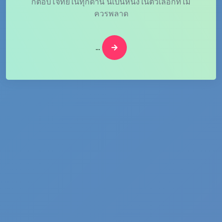
ก็ตอบโจทย์ในทุกด้าน นี่เป็นหนึ่งในตัวเลือกที่ไม่
ควรพลาด
…