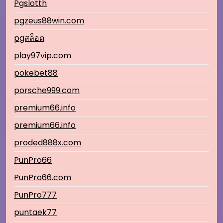
Pgslotth
pgzeus88win.com
pgสล็อต
play97vip.com
pokebet88
porsche999.com
premium66.info
premium66.info
proded888x.com
PunPro66
PunPro66.com
PunPro777
puntaek77