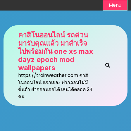
Skip
Menu
to
content
คาสิโนออนไลน์ รถด่วน
มารับคุณแล้ว มาสำเร็จ
ไปพร้อมกัน one xs max
dayz epoch mod
wallpapers
https://trainweather.com คาสิ
โนออนไลน์ แจกเยอะ ฝากถอนไม่มี
ขั้นต่ำ ฝากถอนออโต้ เล่นได้ตลอด 24
ชม.