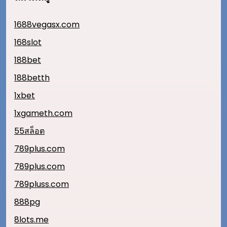
1688vegasx.com
168slot
188bet
188betth
1xbet
1xgameth.com
55สล็อต
789plus.com
789plus.com
789pluss.com
888pg
8lots.me