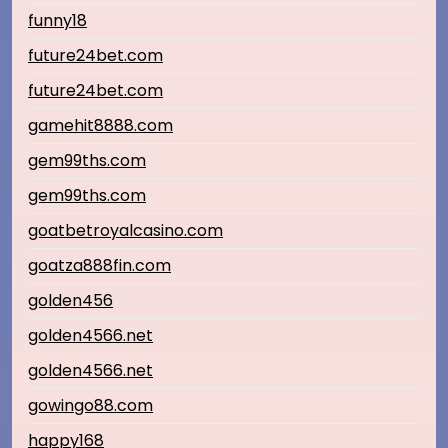
funny18
future24bet.com
future24bet.com
gamehit8888.com
gem99ths.com
gem99ths.com
goatbetroyalcasino.com
goatza888fin.com
golden456
golden4566.net
golden4566.net
gowingo88.com
happy168