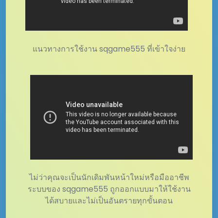
แนวทางการใช้งาน sqgame555 ที่เข้าใจง่าย
ไม่ว่าคุณจะเป็นนักเดิมพันหน้าใหม่หรือมืออาชีพ
ระบบของ sqgame555 ถูกออกแบบมาให้ใช้งาน
ได้สบายและไม่เป็นอันตรายทุกขั้นตอน