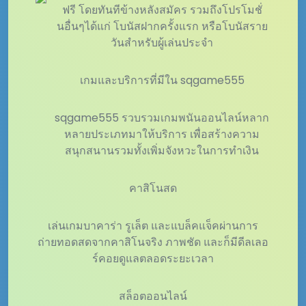
ฟรี โดยทันทีข้างหลังสมัคร รวมถึงโปรโมชั่
นอื่นๆได้แก่ โบนัสฝากครั้งแรก หรือโบนัสราย
วันสำหรับผู้เล่นประจำ
เกมและบริการที่มีใน sqgame555
sqgame555 รวบรวมเกมพนันออนไลน์หลาก
หลายประเภทมาให้บริการ เพื่อสร้างความ
สนุกสนานรวมทั้งเพิ่มจังหวะในการทำเงิน
คาสิโนสด
เล่นเกมบาคาร่า รูเล็ต และแบล็คแจ็คผ่านการ
ถ่ายทอดสดจากคาสิโนจริง ภาพชัด และก็มีดีลเลอ
ร์คอยดูแลตลอดระยะเวลา
สล็อตออนไลน์