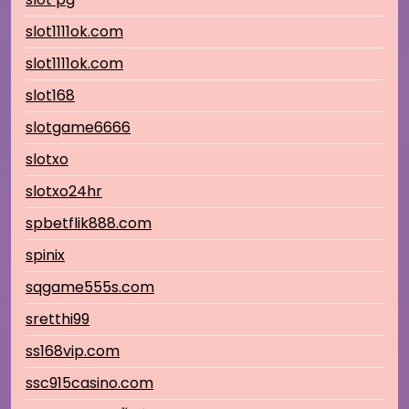
slot1111ok.com
slot1111ok.com
slot168
slotgame6666
slotxo
slotxo24hr
spbetflik888.com
spinix
sqgame555s.com
sretthi99
ss168vip.com
ssc915casino.com