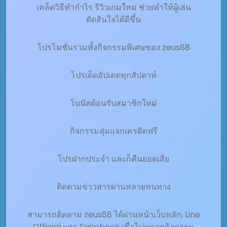
เคล็ดวิธีทำกำไร รีวิวเกมใหม่ ช่วยทำให้ผู้เล่น
ตัดสินใจได้ดีขึ้น
โปรโมชั่นรวมทั้งกิจกรรมพิเศษของ zeus88
โปรเด็ดอัปเดตทุกสัปดาห์
โบนัสต้อนรับสมาชิกใหม่
กิจกรรมสุ่มแจกเครดิตฟรี
โปรฝากประจำ และก็คืนยอดเสีย
ติดตามข่าวสารผ่านหลายหนทาง
สามารถติดตาม zeus88 ได้ผ่านหน้าเว็บหลัก, Line
Official และ Facebook เพื่อไม่พลาดกิจกรรม