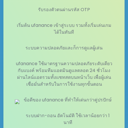
รับรองตัวตนผ่านรหัส OTP
เริ่มต้น ufanance เข้าสู่ระบบ รวมทั้งเริ่มเล่นเกม
ได้ในทันที
ระบบความปลอดภัยและก็การดูแลผู้เล่น
ufanance ใช้มาตรฐานความปลอดภัยระดับเดียว
กับแบงค์ พร้อมทีมแอดมินดูแลตลอด 24 ชั่วโมง
ผ่านไลน์แอดรวมทั้งแชทสดบนหน้าเว็บ เพื่อผู้เล่น
เชื่อมั่นสำหรับในการใช้งานทุกขั้นตอน
ข้อดีของ ufanance ที่ทำให้เด่นกว่าคู่ปรปักษ์
ระบบฝาก-ถอน อัตโนมัติ ใช้เวลาน้อยกว่า 1
นาที