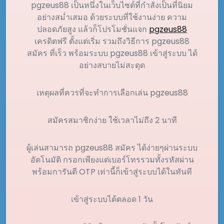
pgzeus88 เป็นหนึ่งในเว็บไซต์ที่กำลังเป็นที่นิยม
อย่างสม่ำเสมอ ด้วยระบบที่ใช้งานง่าย ความ
ปลอดภัยสูง แล้วก็โปรโมชั่นแจก
pgzeus88
เครดิตฟรี ตั้งแต่เริ่ม รวมถึงวิธีการ pgzeus88
สมัคร ที่เร็ว พร้อมระบบ pgzeus88 เข้าสู่ระบบ ได้
อย่างสบายไม่สะดุด
เหตุผลที่ควรที่จะทำการเลือกเล่น pgzeus88
สมัครสมาชิกง่าย ใช้เวลาไม่ถึง 2 นาที
ผู้เล่นสามารถ pgzeus88 สมัคร ได้ง่ายๆผ่านระบบ
อัตโนมัติ กรอกเพียงแต่เบอร์โทรรวมทั้งรหัสผ่าน
พร้อมการันตี OTP เท่านี้ก็เข้าสู่ระบบได้ในทันที
เข้าสู่ระบบได้ตลอด 1 วัน