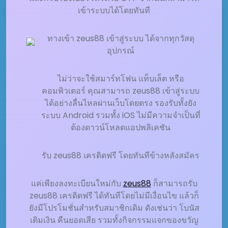
เข้าระบบได้โดยทันที
ทางเข้า zeus88 เข้าสู่ระบบ ได้จากทุกวัสดุ
อุปกรณ์
ไม่ว่าจะใช้สมาร์ทโฟน แท็บเล็ต หรือ
คอมพิวเตอร์ คุณสามารถ zeus88 เข้าสู่ระบบ
ได้อย่างลื่นไหลผ่านเว็บโดยตรง รองรับทั้งยัง
ระบบ Android รวมทั้ง iOS ไม่มีความจำเป็นที่
ต้องดาวน์โหลดแอปพลิเคชัน
รับ zeus88 เครดิตฟรี โดยทันทีข้างหลังสมัคร
แค่เพียงลงทะเบียนใหม่กับ
zeus88
ก็สามารถรับ
zeus88 เครดิตฟรี ได้ทันทีโดยไม่มีเงื่อนไข แล้วก็
ยังมีโปรโมชั่นสำหรับสมาชิกเดิม ดังเช่นว่า โบนัส
เติมเงิน คืนยอดเสีย รวมทั้งกิจกรรมแจกของขวัญ