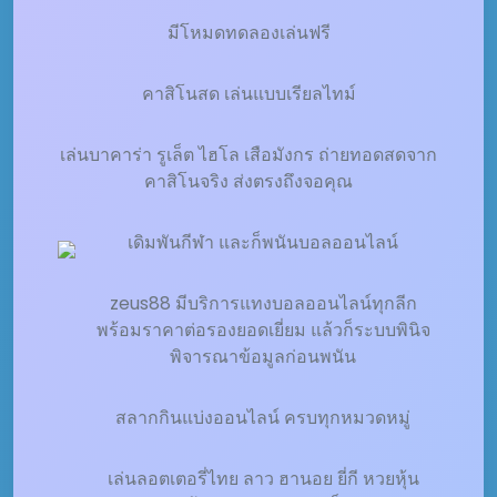
มีโหมดทดลองเล่นฟรี
คาสิโนสด เล่นแบบเรียลไทม์
เล่นบาคาร่า รูเล็ต ไฮโล เสือมังกร ถ่ายทอดสดจาก
คาสิโนจริง ส่งตรงถึงจอคุณ
เดิมพันกีฬา และก็พนันบอลออนไลน์
zeus88 มีบริการแทงบอลออนไลน์ทุกลีก
พร้อมราคาต่อรองยอดเยี่ยม แล้วก็ระบบพินิจ
พิจารณาข้อมูลก่อนพนัน
สลากกินแบ่งออนไลน์ ครบทุกหมวดหมู่
เล่นลอตเตอรี่ไทย ลาว ฮานอย ยี่กี หวยหุ้น