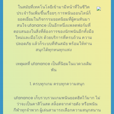
ในสมัยที่เทคโนโลยีเข้ามามีหน้าที่ในชีวิต
ประจำวันเพิ่มขึ้นเรื่อยๆ การพนันออนไลน์ก็
ยอดเยี่ยมในกิจกรรมยอดนิยมที่ผู้คนหันมา
สนใจ ufanance เป็นอีกหนึ่งแพลตฟอร์มที่
ตอบสนองในสิ่งที่ต้องการของนักพนันอีกทั้งมือ
ใหม่และมือโปร ด้วยบริการที่ครบถ้วน ความ
ปลอดภัย แล้วก็ระบบที่ทันสมัย พร้อมให้ท่าน
สนุกได้ทุกหนทุกแห่ง
เหตุผลที่ ufanance เป็นที่นิยมในแวดวงเดิม
พัน
1. ครบทุกเกม ครบทุกความสนุก
ufanance เก็บรวบรวมเกมพนันยอดฮิตไว้มาก ไม่
ว่าจะเป็นคาสิโนสด สล็อตจากค่ายดัง หรือพนัน
กีฬาทุกจำพวก ผู้เล่นสามารถเลือกความสนุกสนาน