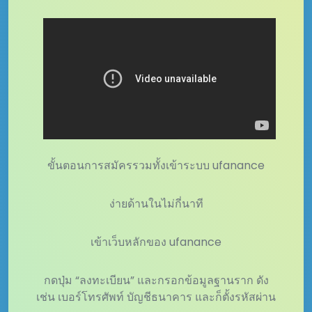
ขั้นตอนการสมัครรวมทั้งเข้าระบบ ufanance
ง่ายด้านในไม่กี่นาที
เข้าเว็บหลักของ ufanance
กดปุ่ม “ลงทะเบียน” และกรอกข้อมูลฐานราก ดัง
เช่น เบอร์โทรศัพท์ บัญชีธนาคาร และก็ตั้งรหัสผ่าน