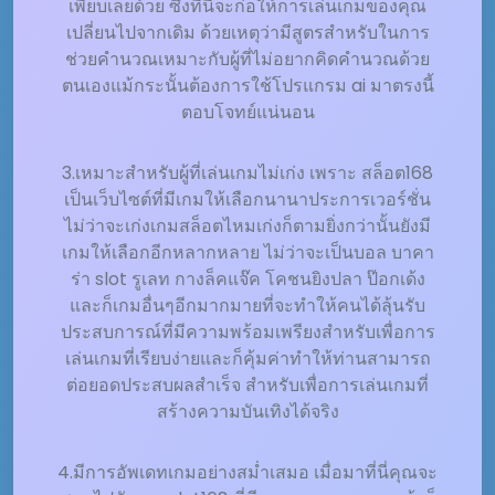
เพียบเลยด้วย ซึ่งที่นี่จะก่อให้การเล่นเกมของคุณ
เปลี่ยนไปจากเดิม ด้วยเหตุว่ามีสูตรสำหรับในการ
ช่วยคำนวณเหมาะกับผู้ที่ไม่อยากคิดคำนวณด้วย
ตนเองแม้กระนั้นต้องการใช้โปรแกรม ai มาตรงนี้
ตอบโจทย์แน่นอน
3.เหมาะสำหรับผู้ที่เล่นเกมไม่เก่ง เพราะ สล็อต168
เป็นเว็บไซต์ที่มีเกมให้เลือกนานาประการเวอร์ชั่น
ไม่ว่าจะเก่งเกมสล็อตไหมเก่งก็ตามยิ่งกว่านั้นยังมี
เกมให้เลือกอีกหลากหลาย ไม่ว่าจะเป็นบอล บาคา
ร่า slot รูเลท กางล็คแจ๊ค โคชนยิงปลา ป๊อกเด้ง
และก็เกมอื่นๆอีกมากมายที่จะทำให้คนได้ลุ้นรับ
ประสบการณ์ที่มีความพร้อมเพรียงสำหรับเพื่อการ
เล่นเกมที่เรียบง่ายและก็คุ้มค่าทำให้ท่านสามารถ
ต่อยอดประสบผลสำเร็จ สำหรับเพื่อการเล่นเกมที่
สร้างความบันเทิงได้จริง
4.มีการอัพเดทเกมอย่างสม่ำเสมอ เมื่อมาที่นี่คุณจะ