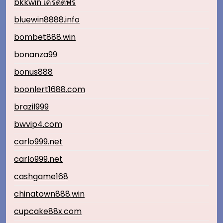
bkkwin เครดิตฟรี
bluewin8888.info
bombet888.win
bonanza99
bonus888
boonlert1688.com
brazil999
bwvip4.com
carlo999.net
carlo999.net
cashgame168
chinatown888.win
cupcake88x.com