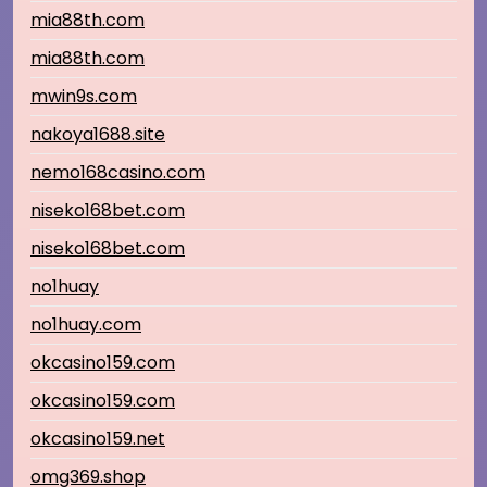
mia88th.com
mia88th.com
mwin9s.com
nakoya1688.site
nemo168casino.com
niseko168bet.com
niseko168bet.com
no1huay
no1huay.com
okcasino159.com
okcasino159.com
okcasino159.net
omg369.shop