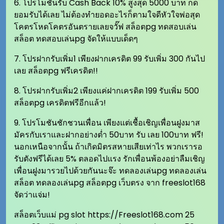
6. โปรโมชันรับ Cash Back 10% สูงสุด 5000 บาท กด
ยอมรับได้เลย ไม่ต้องทำยอดอะไรก็ตามใจดีหัวใจพ่อสุด
โคตรโหดโคตรอันตรายเลยจวั๊ฟ สล็อตpg ทดสอบเล่น
สล็อต ทดสอบเล่นpg จัดให้แบบเด็ดๆ
7. โปรฝากรับเพิ่ม1 เพียงฝากเครดิต 99 รับเพิ่ม 300 กันไป
เลย สล็อตpg ฟรีเครดิต!!
8. โปรฝากรับเพิ่ม2 เพียงแค่ฝากเครดิต 199 รับเพิ่ม 500
สล็อตpg เครดิตฟรีอีกแล้ว!
9. โปรโมชันชักชวนเพื่อน เพียงแต่เชื้อเชิญเพื่อนฝูงมาส
มัครกับเราและฝากอย่างต่ำ 50บาท รับ เลย 100บาท ฟรี!
นอกเหนือจากนั้น ถ้าเกิดมิตรสหายเสียเท่าไร พวกเรารอ
รับตังฟรีได้เลย 5% ตลอดไปแรง รักเพื่อนพ้องอย่าลืมเชิญ
เพื่อนฝูงมารวยไปด้วยกันนะจ๊ะ ทดลองเล่นpg ทดลองเล่น
สล็อต ทดลองเล่นpg สล็อตpg เว็บตรง จาก freeslot168
จัดว่าแจ่ม!
สล็อตเว็บแม่ pg slot https://Freeslot168.com 25