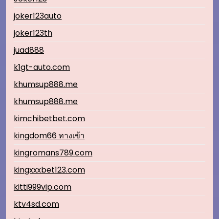
joker123auto
joker123th
juad888
k1gt-auto.com
khumsup888.me
khumsup888.me
kimchibetbet.com
kingdom66 ทางเข้า
kingromans789.com
kingxxxbet123.com
kitti999vip.com
ktv4sd.com