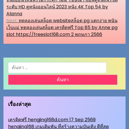
ระดับ HD ดูหนังออนไลน์ 2023 หนัง 4K Top 54 by
Alanna
Next:
ทดลองเล่นสล็อต websiteสล็อต pg แตกง่าย พนัน
เว็บแม่ ทดลองเล่นสล็อต เครดิตฟรี Top 85 by Anne pg
slot https://freeslot168.com 2 พฤษภา 2566
ค้นหา
สำหรับ:
เรื่องล่าสุด
เครดิตฟรี hengjing168d.com 17 Sep 2569
hengjing168 เกมเดิมพัน ที่สร้างความบันเทิง ดีที่สุด