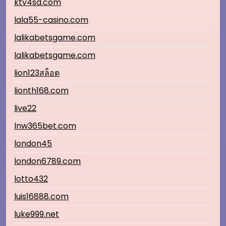
ktv4sd.com
lala55-casino.com
lalikabetsgame.com
lalikabetsgame.com
lion123สล็อต
lionth168.com
live22
lnw365bet.com
london45
london6789.com
lotto432
luis16888.com
luke999.net