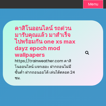
Skip
Menu
to
content
คาสิโนออนไลน์ รถด่วน
มารับคุณแล้ว มาสำเร็จ
ไปพร้อมกัน one xs max
dayz epoch mod
wallpapers
https://trainweather.com คาสิ
โนออนไลน์ แจกเยอะ ฝากถอนไม่มี
ขั้นต่ำ ฝากถอนออโต้ เล่นได้ตลอด 24
ชม.