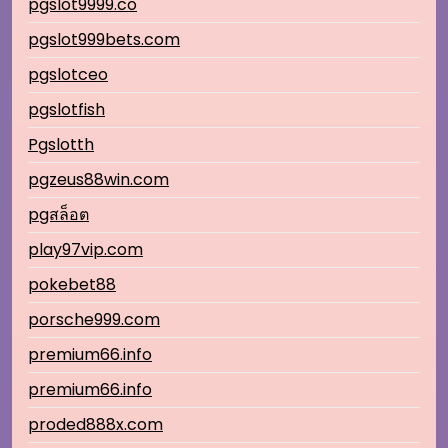
pgslot9999.co
pgslot999bets.com
pgslotceo
pgslotfish
Pgslotth
pgzeus88win.com
pgสล็อต
play97vip.com
pokebet88
porsche999.com
premium66.info
premium66.info
proded888x.com