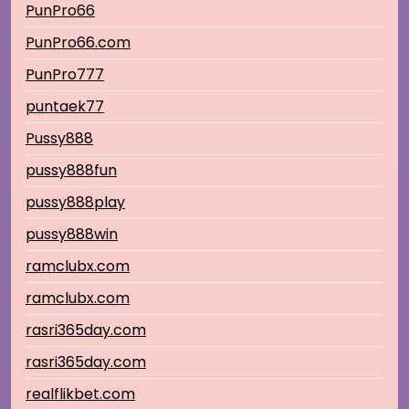
PunPro66
PunPro66.com
PunPro777
puntaek77
Pussy888
pussy888fun
pussy888play
pussy888win
ramclubx.com
ramclubx.com
rasri365day.com
rasri365day.com
realflikbet.com