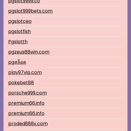
pgslot9999.co
pgslot999bets.com
pgslotceo
pgslotfish
Pgslotth
pgzeus88win.com
pgสล็อต
play97vip.com
pokebet88
porsche999.com
premium66.info
premium66.info
proded888x.com