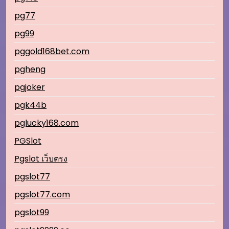
pg77
pg99
pggold168bet.com
pgheng
pgjoker
pgk44b
pglucky168.com
PGSlot
Pgslot เว็บตรง
pgslot77
pgslot77.com
pgslot99