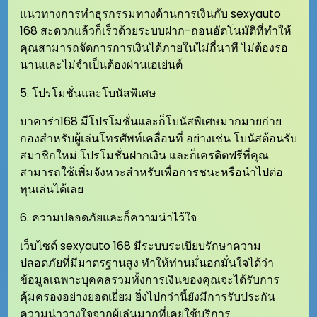
แนวทางการทำธุรกรรมทางด้านการเงินกับ sexyauto
168 สะดวกแล้วก็เร็วด้วยระบบฝาก-ถอนอัตโนมัติที่ทำให้
คุณสามารถจัดการการเงินได้ภายในไม่กี่นาที ไม่ต้องรอ
นานและไม่จำเป็นต้องผ่านเอเย่นต์
5. โปรโมชั่นและโบนัสพิเศษ
บาคาร่า168 มีโปรโมชั่นและก็โบนัสพิเศษมากมายก่าย
กองสำหรับผู้เล่นโทรศัพท์เคลื่อนที่ อย่างเช่น โบนัสต้อนรับ
สมาชิกใหม่ โปรโมชั่นฝากเงิน และก็เครดิตฟรีที่คุณ
สามารถใช้เพิ่มจังหวะสำหรับเพื่อการชนะหรือนำไปต่อ
ทุนเล่นได้เลย
6. ความปลอดภัยและก็ความน่าไว้ใจ
เว็บไซต์ sexyauto 168 มีระบบระเบียบรักษาความ
ปลอดภัยที่มีมาตรฐานสูง ทำให้ท่านมั่นอกมั่นใจได้ว่า
ข้อมูลเฉพาะบุคคลรวมทั้งการเงินของคุณจะได้รับการ
คุ้มครองอย่างยอดเยี่ยม ยิ่งไปกว่านี้ยังมีการรับประกัน
ความน่าวางใจจากผู้เล่นมากที่เคยใช้บริการ