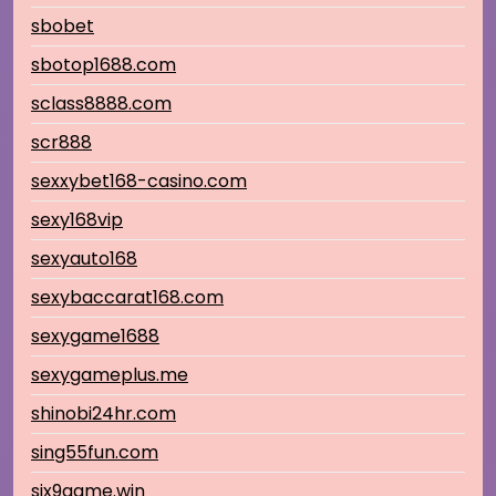
sbobet
sbotop1688.com
sclass8888.com
scr888
sexxybet168-casino.com
sexy168vip
sexyauto168
sexybaccarat168.com
sexygame1688
sexygameplus.me
shinobi24hr.com
sing55fun.com
six9game.win