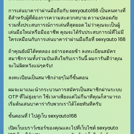
การเล่นบาคาร่าผ่านมือถือกับ sexyauto168 เป็นหนทางที่
ดีสำหรับผู้ที่ต้องการความสะดวกสบาย ความปลอดภัย
รวมทั้งประสบการณ์การเล่นที่สุดยอด ไม่ว่าคุณจะเป็นผู้
เล่นมือใหม่หรือมืออาชีพ คุณจะได้รับประสบการณ์ที่ไม่มี
ใครเหมือนกับการเล่นบาคาร่าผ่านมือถือที่ sexyauto 168
ถ้าคุณยังมิได้ทดลอง อย่ารอคอยช้า ลงทะเบียนสมัคร
สมาชิกรวมทั้งร่วมบันเทิงใจกับเราวันนี้ ผมการันตีว่าคุณ
จะไม่ผิดหวังแน่ๆครับ!
ลงทะเบียนเป็นสมาชิกง่ายๆไม่กี่ขั้นตอน
ผมจะมาแนะนำกระบวนการสมัครเป็นสมาชิกผ่านระบบ
OTP ที่ไม่ยุ่งยาก ใช้เวลาเพียงแค่ไม่กี่นาทีคุณก็สามารถ
เริ่มต้นเล่นบาคาร่ากับพวกเราได้โดยทันทีครับ
ขั้นตอนที่ 1 ไปสู่เว็บ sexyauto168
เปิดเว็บเบราว์เซอร์ของคุณและไปที่เว็บไซต์ sexyauto