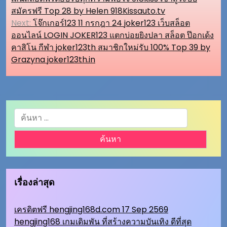
สมัครฟรี Top 28 by Helen 918Kissauto.tv
Next:
โจ๊กเกอร์123 11 กรกฎา 24 joker123 เว็บสล็อต
ออนไลน์ LOGIN JOKER123 แตกบ่อยยิงปลา สล็อต ป๊อกเด้ง
คาสิโน กีฬา joker123th สมาชิกใหม่รับ 100% Top 39 by
Grazyna joker123th.in
ค้นหา
สำหรับ:
เรื่องล่าสุด
เครดิตฟรี hengjing168d.com 17 Sep 2569
hengjing168 เกมเดิมพัน ที่สร้างความบันเทิง ดีที่สุด