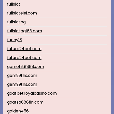
fullslot
fullsloteiei.com
fullslotpg
fullslotpg168.com
funny18
future24bet.com
future24bet.com
gamehit8888.com
gem99ths.com
gem99ths.com
goatbetroyalcasino.com
goatza888fin.com
golden456