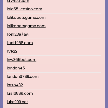
ktv4sd.com
lala55-casino.com
lalikabetsgame.com
lalikabetsgame.com
lion123สล็อต
lionth168.com
live22
lnw365bet.com
london45
london6789.com
lotto432
luis16888.com
luke999.net