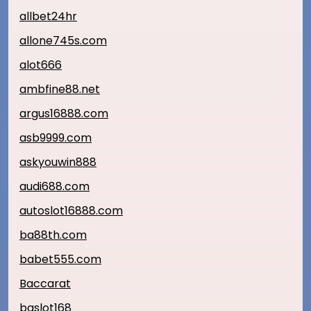
allbet24hr
allone745s.com
alot666
ambfine88.net
argus16888.com
asb9999.com
askyouwin888
audi688.com
autoslot16888.com
ba88th.com
babet555.com
Baccarat
baslot168