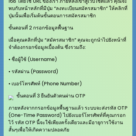
168 โดยใช้ URL ของเรา ภายหลังเข้าสู่เว็บไซต์แล้ว คุณจะ
พบกับหน้าหลักที่มีปุ่ม “ลงทะเบียนสมัครสมาชิก” ให้คลิกที่
ปุ่มนั้นเพื่อเริ่มต้นขั้นตอนการสมัครสมาชิก
ขั้นตอนที่ 2 กรอกข้อมูลพื้นฐาน
เมื่อคุณคลิกที่ปุ่ม “สมัครสมาชิก” คุณจะถูกนำไปยังหน้าที่
จำต้องกรอกข้อมูลเบื้องต้น ซึ่งรวมถึง:
• ชื่อผู้ใช้ (Username)
• รหัสผ่าน (Password)
• เบอร์โทรศัพท์ (Phone Number)
ขั้นตอนที่ 3 ยืนยันตัวตนผ่าน OTP
ภายหลังจากกรอกข้อมูลพื้นฐานแล้ว ระบบจะส่งรหัส OTP
(One-Time Password) ไปยังเบอร์โทรศัพท์ที่คุณกรอก
ไว้ รหัส OTP นี้จะใช้เพียงครั้งเดียวและมีอายุการใช้งาน
สั้นๆเพื่อให้เกิดความปลอดภัย