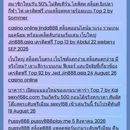
สมาชิกใหม่รับ 50% ไม่ติดเทิร์น ไลฟ์สด สล็อต ยิงปลา
กีฬา ไพ่ เครดิตฟรี เกมสล็อตหลายร้อยแบบ Top 2 by
Sommer
casino online jinda888 สล็อตออนไลน์มาแรง รวมเกม
ยอดนิยม พร้อมเคล็ดลับก่อนเริ่มเล่น เว็บใหญ่
Jin888.asia เครดิตฟรี Top 13 by Abdul 22 webตรง
SEP 2026
เว็บใหญ่ สล็อตเว็บตรง เว็บไซต์แตกง่าย สล็อตแตกง่าย มี
จริงไหม? เจาะลึกระบบเกม ฟีเจอร์ และปัจจัยที่เกี่ยวข้อง
เครดิตฟรี Top 92 by Jed Jin888.asia 24 August 26
casino online
บาคาร่า เปิดมุมมองใหม่ของเกมบาคาร่า Top 7 by Kai
sexy168c.com วันเกิดรับ 500 ถอนได้จริงทุกเวลา สัมผัส
โต๊ะสดระดับพรีเมียม sexy168 เข้าเล่นวันนี้ รับโปรดีทันที
19 August 26
Pussy888 pussy888play.me 5 สิงหาคม 2026
pussy888 สล็อต888 แพลตฟอร์มเกมระดับพรีเมียม คืน