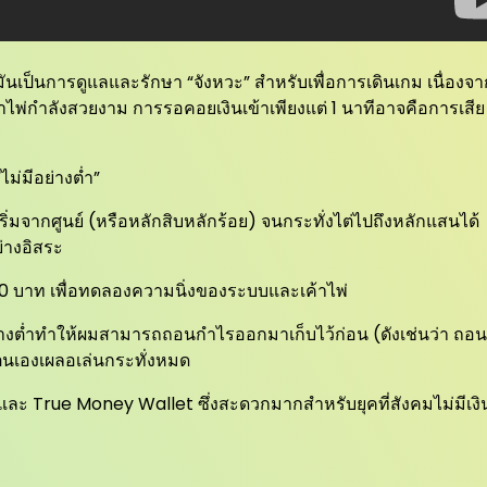
ต่มันเป็นการดูแลและรักษา “จังหวะ” สำหรับเพื่อการเดินเกม เนื่องจ
้าไพ่กำลังสวยงาม การรอคอยเงินเข้าเพียงแต่ 1 นาทีอาจคือการเสีย
ม่มีอย่างต่ำ”
เริ่มจากศูนย์ (หรือหลักสิบหลักร้อย) จนกระทั่งไต่ไปถึงหลักแสนได้
ย่างอิสระ
0-50 บาท เพื่อทดลองความนิ่งของระบบและเค้าไพ่
มีอย่างต่ำทำให้ผมสามารถถอนกำไรออกมาเก็บไว้ก่อน (ดังเช่นว่า ถอ
้ตนเองเผลอเล่นกระทั่งหมด
g และ True Money Wallet ซึ่งสะดวกมากสำหรับยุคที่สังคมไม่มีเง