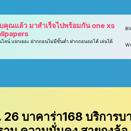
บคุณแล้ว มาสำเร็จไปพร้อมกัน one xs
Bl
llpapers
น์ แจกเยอะ ฝากถอนไม่มีขั้นต่ำ ฝากถอนออโต้ เล่นได้
We
. 26 บาคาร่า168 บริการบ
ตรฐาน ความมั่นคง สายกงล้อ