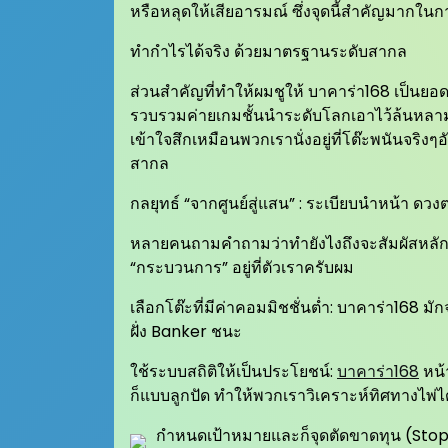
หรือหลุดให้เสียอารมณ์ ซึ่งจุดนี้สำคัญมากในก
ทำกำไรได้จริง ด้วยมาตรฐานระดับสากล
ส่วนสำคัญที่ทำให้ผมชูให้ บาคาร่า168 เป็นยอดเย
รวบรวมค่ายเกมชั้นนำระดับโลกเอาไว้ล้นหลาม
เข้าใจสึกเหมือนพวกเรานั่งอยู่ที่โต๊ะพนันจริ
สากล
กลยุทธ์ “จากศูนย์สู่แสน” : ระเบียบนำหน้า ดว
หลายคนถามคำถามว่าทำยังไงถึงจะสัมผัสหลัก
“กระบวนการ” อยู่ที่ตัวเราครับผม
เลือกโต๊ะที่มีค่าคอมมิชชั่นต่ำ: บาคาร่า168 ม
ฝั่ง Banker ชนะ
ใช้ระบบสถิติให้เป็นประโยชน์:
บาคาร่า168
หน้
ก็แบบลูกปัด ทำให้พวกเราวิเคราะห์ทิศทางไพ่ได
กำหนดเป้าหมายและก็จุดตัดขาดทุน (Stop Lo