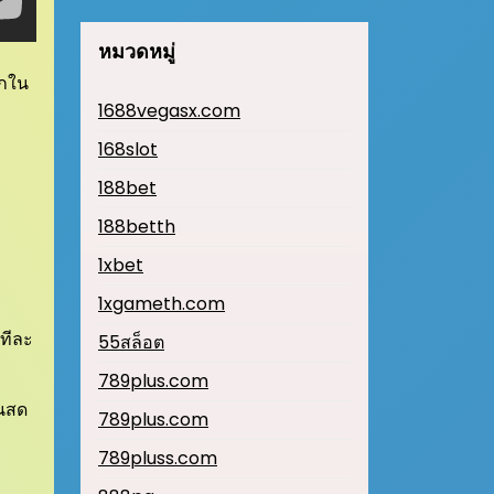
หมวดหมู่
ากใน
1688vegasx.com
168slot
188bet
188betth
1xbet
1xgameth.com
นทีละ
55สล็อต
789plus.com
ินสด
789plus.com
789pluss.com