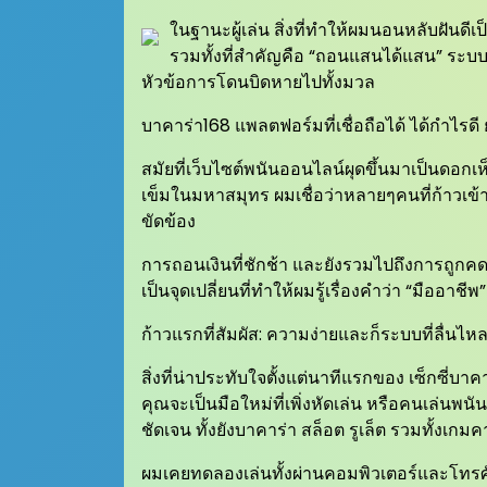
ในฐานะผู้เล่น สิ่งที่ทำให้ผมนอนหลับฝันด
รวมทั้งที่สำคัญคือ “ถอนแสนได้แสน” ระบบ
หัวข้อการโดนบิดหายไปทั้งมวล
บาคาร่า168 แพลตฟอร์มที่เชื่อถือได้ ได้กำไรดี
สมัยที่เว็บไซต์พนันออนไลน์ผุดขึ้นมาเป็นดอกเห็
เข็มในมหาสมุทร ผมเชื่อว่าหลายๆคนที่ก้าวเข้าส
ขัดข้อง
การถอนเงินที่ชักช้า และยังรวมไปถึงการถูกคดโ
เป็นจุดเปลี่ยนที่ทำให้ผมรู้เรื่องคำว่า “มืออา
ก้าวแรกที่สัมผัส: ความง่ายและก็ระบบที่ลื่นไห
สิ่งที่น่าประทับใจตั้งแต่นาทีแรกของ เซ็กซี่บ
คุณจะเป็นมือใหม่ที่เพิ่งหัดเล่น หรือคนเล่นพนั
ชัดเจน ทั้งยังบาคาร่า สล็อต รูเล็ต รวมทั้ง
ผมเคยทดลองเล่นทั้งผ่านคอมพิวเตอร์และโทรศัพ