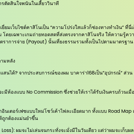
ารตัดสินใจพนันในเสี้ยววินาที
ี่ยมเว็บไซต์คาสิโนเป็น “ความโปร่งใสแล้วก็ช่องทางทำเงิน” ที่นี่เ
 โดยเฉพาะเกมถ่ายทอดสดที่ส่งตรงจากคาสิโนจริง ให้ความรู้คว
งๆอัตราการจ่าย (Payout) นั้นเที่ยงธรรมรวมทั้งเป็นไปตามมาตรฐาน
งตามหลัง
แสนได้? จากประสบการณ์ของผม บาคาร่า168เป็น”อุปกรณ์” ส่วน
ักจะมีห้องแบบ No Commission ซึ่งช่วยให้เราได้รับเงินครบถ้วนเมื
าอินเตอร์เฟซแบบใหม่โชว์เค้าไพ่ละเอียดมาก ทั้งแบบ Road Map
้ถูกต้องแม่นยำขึ้น
ss): ผมจะไม่เล่นจนกระทั่งจะมั่งมีในวันเดียว แต่ว่าผมจะเก็บผล