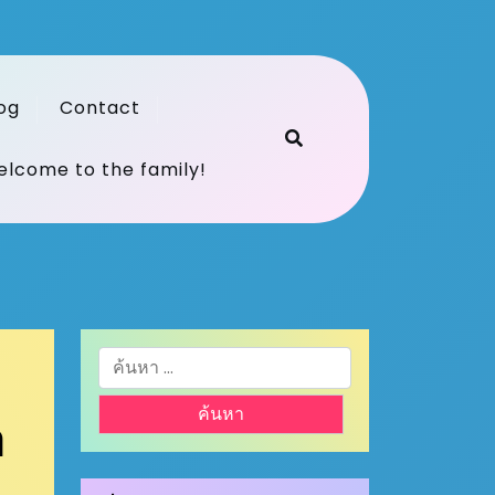
og
Contact
lcome to the family!
ค้นหา
สำหรับ:
า