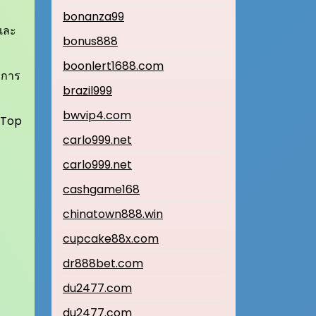
bonanza99
นและ
bonus888
boonlert1688.com
องการ
brazil999
bwvip4.com
 Top
carlo999.net
carlo999.net
cashgame168
chinatown888.win
cupcake88x.com
dr888bet.com
du2477.com
du2477.com