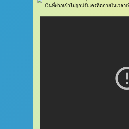
เงินที่ฝากเข้าไปถูกปรับเครดิตภายในเวลาเพี