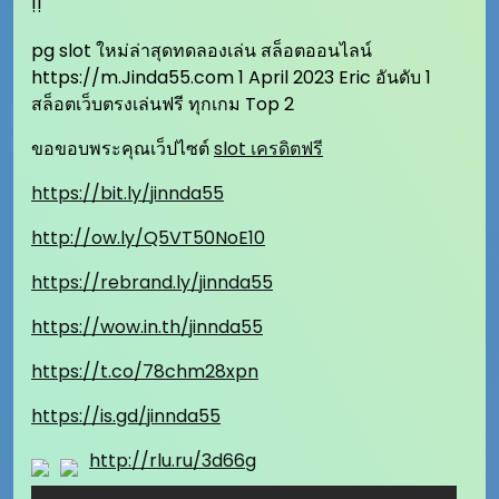
!!
pg slot ใหม่ล่าสุดทดลองเล่น สล็อตออนไลน์
https://m.Jinda55.com 1 April 2023 Eric อันดับ 1
สล็อตเว็บตรงเล่นฟรี ทุกเกม Top 2
ขอขอบพระคุณเว็ปไซต์
slot เครดิตฟรี
https://bit.ly/jinnda55
http://ow.ly/Q5VT50NoE10
https://rebrand.ly/jinnda55
https://wow.in.th/jinnda55
https://t.co/78chm28xpn
https://is.gd/jinnda55
http://rlu.ru/3d66g