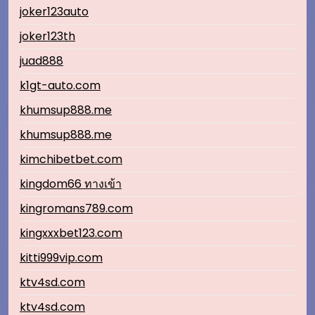
joker123auto
joker123th
juad888
k1gt-auto.com
khumsup888.me
khumsup888.me
kimchibetbet.com
kingdom66 ทางเข้า
kingromans789.com
kingxxxbet123.com
kitti999vip.com
ktv4sd.com
ktv4sd.com