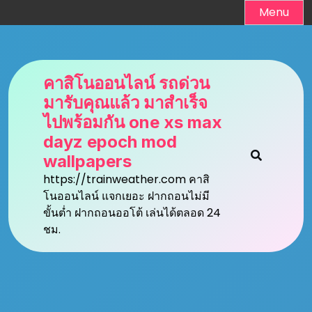
Skip
Menu
to
content
คาสิโนออนไลน์ รถด่วน
มารับคุณแล้ว มาสำเร็จ
ไปพร้อมกัน one xs max
dayz epoch mod
wallpapers
https://trainweather.com คาสิ
โนออนไลน์ แจกเยอะ ฝากถอนไม่มี
ขั้นต่ำ ฝากถอนออโต้ เล่นได้ตลอด 24
ชม.