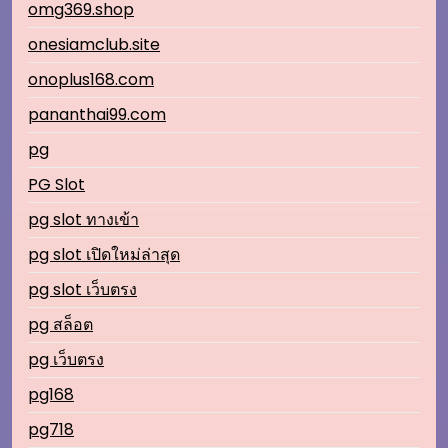
omg369.shop
onesiamclub.site
onoplus168.com
pananthai99.com
pg
PG Slot
pg slot ทางเข้า
pg slot เปิดใหม่ล่าสุด
pg slot เว็บตรง
pg สล็อต
pg เว็บตรง
pg168
pg718