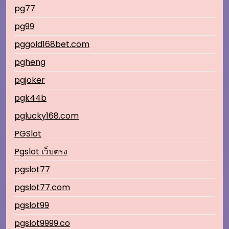
pg77
pg99
pggold168bet.com
pgheng
pgjoker
pgk44b
pglucky168.com
PGSlot
Pgslot เว็บตรง
pgslot77
pgslot77.com
pgslot99
pgslot9999.co