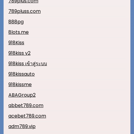
789plus.com
789pluss.com
888pg
8lots.me
918Kiss
918kiss v2
918kiss เข้าสู่ระบบ
918kissauto
918kissme
ABAGroup2
abbet789.com
acebet789.com
adm789.vip