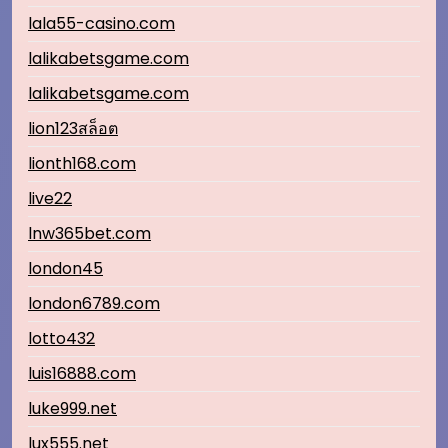
lala55-casino.com
lalikabetsgame.com
lalikabetsgame.com
lion123สล็อต
lionth168.com
live22
lnw365bet.com
london45
london6789.com
lotto432
luis16888.com
luke999.net
lux555.net