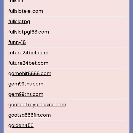
fullslot
fullsloteiei.com
fullslotpg
fullslotpg168.com
funny18
future24bet.com
future24bet.com
gamehit8888.com
gem99ths.com
gem99ths.com
goatbetroyalcasino.com
goatza888fin.com
golden456