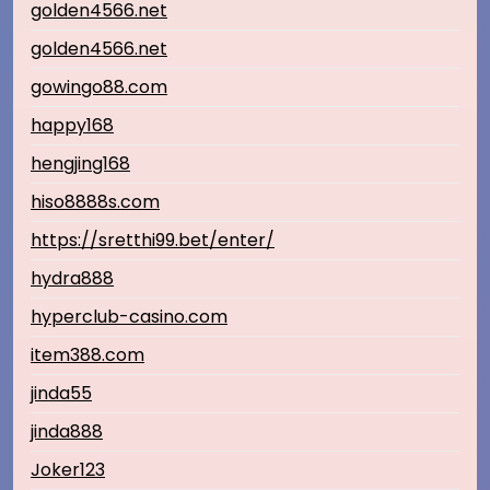
golden4566.net
golden4566.net
gowingo88.com
happy168
hengjing168
hiso8888s.com
https://sretthi99.bet/enter/
hydra888
hyperclub-casino.com
item388.com
jinda55
jinda888
Joker123