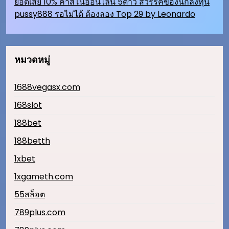
ยอดเสีย 10% คาสิโนออนไลน์ 5ดาว สวรรค์ของนักลงทุน
pussy888 รอไม่ได้ ต้องลอง Top 29 by Leonardo
หมวดหมู่
1688vegasx.com
168slot
188bet
188betth
1xbet
1xgameth.com
55สล็อต
789plus.com