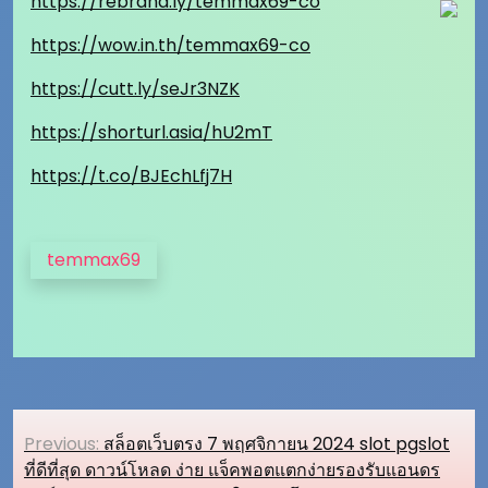
https://rebrand.ly/temmax69-co
https://wow.in.th/temmax69-co
https://cutt.ly/seJr3NZK
https://shorturl.asia/hU2mT
https://t.co/BJEchLfj7H
temmax69
แนะแนว
Previous:
สล็อตเว็บตรง 7 พฤศจิกายน 2024 slot pgslot
เรื่อง
ที่ดีที่สุด ดาวน์โหลด ง่าย แจ็คพอตแตกง่ายรองรับแอนดร