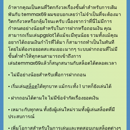
ถ้าหากคุณเป็นคนที่วิตกกังวลเรื่องขั้นต่ำสำหรับการเดิม
พันกับ temmax69 ผมขอบอกเลยว่าไม่จำเป็นที่จะต้องมา
วิตกกังวลหรือกลุ้มใจนะครับ เนื่องจากว่าที่นี่ไม่มีการ
กำหนดอย่างน้อยสำหรับในการฝากหรือถอนเงิน คุณ
สามารถเริ่มเล่นpgslotได้แม้จะมีทุนน้อย รวมทั้งแม้คุณ
อยากได้ถอนเงินกำไรที่ได้มา ก็สามารถทำเป็นในทันที
โดยไม่ต้องรอยอดสะสมเยอะมากๆ ระบบฝากถอนที่ไม่มี
ขั้นต่ำทำให้ทุกคนสามารถเข้าถึงการ
เล่นtemmax69แล้วก็สนุกสนานกับสล็อตได้ตลอดเวลา
• ไม่มีอย่างน้อยสำหรับเพื่อการฝากถอน
• เริ่มเล่น
สล็อต
ได้ทุกบาท แม้กระทั้ง 1 บาทก็ยังเล่นได้
• ฝากถอนได้ตามใจ ไม่มีข้อจำกัดเรื่องยอดเงิน
• เหมาะกับทุกคน ทั้งยังผู้เล่นใหม่รวมทั้งผู้เล่นสล็อตที่มี
ประสบการณ์
• เพิ่มโอกาสสำหรับในการเล่นและทดสอบเกมสล็อตต่างๆ