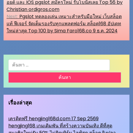
อยด์ และ IOS pgslot สมัครใหม่ รับโบนัสเลย Top 56 by
Christian ordigros.com
Next:
Pgslot ทดลองเล่น เหมาะสำหรับมือใหม่ เว็บสล็อต
แท้ ฟีเจอร์ จัดเต็มรองรับทุกแพลตฟอร์ม สล็อต168 อัปเดท
ใหม่ล่าสุด Top 100 by Sima Faro168.co 9 ธ.ค. 2024
ค้นหา
สำหรับ:
เรื่องล่าสุด
เครดิตฟรี hengjing168d.com 17 Sep 2569
hengjing168 เกมเดิมพัน ที่สร้างความบันเทิง ดีที่สุด
สมาชิกใหม่รับ 50% ไม่ติดเทิร์น ไลฟ์สด สล็อต ยิงปลา