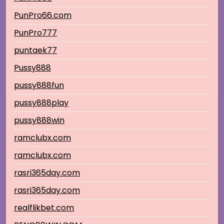
PunPro66.com
PunPro777
puntaek77
Pussy888
pussy888fun
pussy888play
pussy888win
ramclubx.com
ramclubx.com
rasri365day.com
rasri365day.com
realflikbet.com