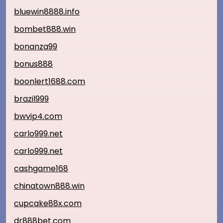
bluewin8888.info
bombet888.win
bonanza99
bonus888
boonlert1688.com
brazil999
bwvip4.com
carlo999.net
carlo999.net
cashgame168
chinatown888.win
cupcake88x.com
dr888bet.com