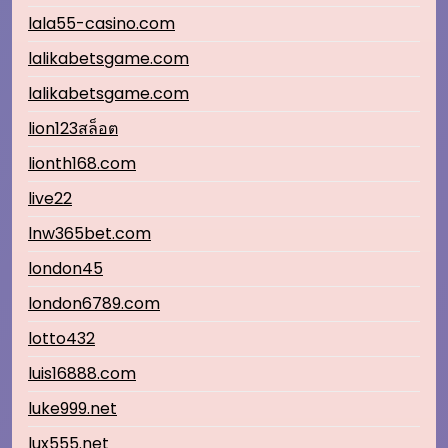
lala55-casino.com
lalikabetsgame.com
lalikabetsgame.com
lion123สล็อต
lionth168.com
live22
lnw365bet.com
london45
london6789.com
lotto432
luis16888.com
luke999.net
lux555.net