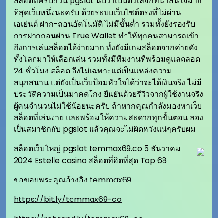
สล็อตที่ครบถ้วน pgslot นับว่าเป็นตัวเลือกที่น่าสนใจมาก
ที่สุดเว็บหนึ่งนะครับ ด้วยระบบเว็บไซต์ตรงที่ไม่ผ่าน
เอเย่นต์ ฝาก-ถอนอัตโนมัติ ไม่มีขั้นต่ำ รวมทั้งยังรองรับ
การฝากถอนผ่าน True Wallet ทำให้ทุกคนสามารถเข้า
ถึงการเล่นสล็อตได้ง่ายมาก ทั้งยังมีเกมสล็อตจากค่ายดัง
ทั้งโลกมาให้เลือกเล่น รวมทั้งมีทีมงานที่พร้อมดูแลตลอด
24 ชั่วโมง สล็อต จึงไม่เฉพาะแต่เป็นแหล่งความ
สนุกสนาน แต่ยังเป็นเว็บป้อมหัวใจได้ว่าจะได้เงินจริง ไม่มี
ประวัติความเป็นมาคดโกง ยืนยันด้วยรีวิวจากผู้ใช้งานจริง
ผู้คนจำนวนไม่ใช้น้อยนะครับ ถ้าหากคุณกำลังมองหาเว็บ
สล็อตที่เล่นง่าย และพร้อมให้ความสะดวกทุกขั้นตอน ลอง
เป็นสมาชิกกับ pgslot แล้วคุณจะไม่ผิดหวังแน่ๆครับผม
สล็อตเว็บใหญ่ pgslot temmax69.co 5 ธันวาคม
2024 Estelle casino สล็อตที่ฮิตที่สุด Top 68
ขอขอบพระคุณอ้างอิง
temmax69
https://bit.ly/temmax69-co