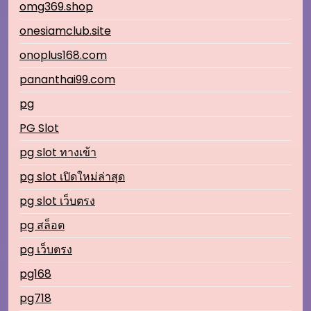
omg369.shop
onesiamclub.site
onoplus168.com
pananthai99.com
pg
PG Slot
pg slot ทางเข้า
pg slot เปิดใหม่ล่าสุด
pg slot เว็บตรง
pg สล็อต
pg เว็บตรง
pg168
pg718