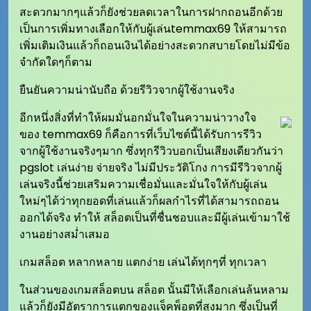
สะดวกมากๆแล้วก็ยังช่วยลดเวลาในการฝากถอนอีกด้วย
เป็นการเพิ่มทางเลือกให้กับผู้เล่นtemmax69 ให้สามารถ
เพิ่มเติมเงินแล้วก็ถอนเงินได้อย่างสะดวกสบายโดยไม่มีข้อ
จำกัดใดๆก็ตาม
ยืนยันความน่านับถือ ด้วยรีวิวจากผู้ใช้งานจริง
อีกหนึ่งสิ่งที่ทำให้ผมมั่นอกมั่นใจในความน่าวางใจ
ของ temmax69 ก็คือการที่เว็บไซต์นี้ได้รับการรีวิว
จากผู้ใช้งานจริงๆมาก ซึ่งทุกรีวิวบอกเป็นเสียงเดียวกันว่า
pgslot เล่นง่าย จ่ายจริง ไม่มีประวัติโกง การมีรีวิวจากผู้
เล่นจริงนี้ช่วยเสริมความเชื่อมั่นและมั่นใจให้กับผู้เล่น
ใหม่ๆได้ว่าทุกยอดที่เล่นแล้วก็ผลกำไรที่ได้สามารถถอน
ออกได้จริง ทำให้ สล็อตเป็นที่ชื่นชอบและมีผู้เล่นเข้ามาใช้
งานอย่างสม่ำเสมอ
เกมสล็อต หลากหลาย แตกง่าย เล่นได้ทุกๆที่ ทุกเวลา
ในส่วนของเกมสล็อตบน สล็อต นั้นมีให้เลือกเล่นล้นหลาม
แล้วก็ยังมีอัตราการแตกของแจ็คพ็อตที่สูงมาก ซึ่งเป็นที่