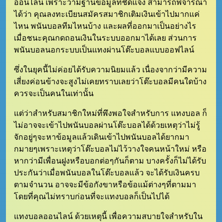
ออนไลน์ เพราะว่ามีฐานข้อมูลที่ชัดแจ้ง สามารถพิจารณา
ได้ว่า คุณลงทะเบียนสมัครสมาชิกเติมเงินเข้าไปมากแค่
ไหน พนันบอลทีมไหนบ้าง และผลที่ออกมาเป็นอย่างไร
เมื่อชนะคุณกดถอนเงินในระบบออกมาได้เลย ส่วนการ
พนันบอลนอกระบบเป็นแทงผ่านโต๊ะบอลแบบออฟไลน์
ซึ่งในยุคนี้ไม่ค่อยได้รับความนิยมแล้ว เนื่องจากว่ามีความ
เสี่ยงค่อนข้างจะสูงไม่เคยทราบเลยว่าโต๊ะบอลมีคนใดบ้าง
ควรจะเป็นคนในเท่านั้น
แต่ว่าสำหรับสมาชิกใหม่ที่พึงพอใจสำหรับการ แทงบอล ก็
ไม่อาจจะเข้าไปพนันบอลผ่านโต๊ะบอลได้ด้วยเหตุว่าไม่รู้
จักอยู่ๆจะหาข้อมูลแล้วเดินเข้าไปพนันบอลได้ยากมา
กมายๆเพราะเหตุว่าโต๊ะบอลไม่ไว้วางใจคนหน้าใหม่ หรือ
หากว่ามีเพื่อนฝูงหรือบอกต่อๆกันก็ตาม บางครั้งก็ไม่ได้รับ
ประกันว่าเมื่อพนันบอลในโต๊ะบอลแล้ว จะได้รับเงินครบ
ตามจำนวน อาจจะมีข้อกังขาหรือข้อแม้ต่างๆที่ตามมา
โดยที่คุณไม่ทราบก่อนที่จะแทงบอลก็เป็นไปได้
แทงบอลออนไลน์ ด้วยเหตุนี้ เพื่อความสบายใจสำหรับใน