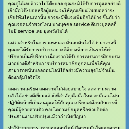
คุณดูได้เลยถ้าว่าไปโต๊ะบอล คุณจะมิได้รับการดูแลอย่างดี
เจ้ามือโต๊ะบอลหรือผู้แทน จะให้คุณเขียนโพยบอลว่าจะ
เชียร์ทีมไหนเท่านั้น อาจจะมีชี้แจงเพิ่มอีกได้บ้าง ขึ้นกับว่า
คุณเจอคนจำพวกไหน บางบุคคล service ดีบางบุคคลก็
ไม่มี service เลย มุ่งหวังไม่ได้
แต่ว่าสำหรับในการ แทงบอล มั่นอกมั่นใจได้ว่ามาตรงนี้
คุณจะได้รับการบริการอย่างดีมีบางทีอาจเป็นรอให้คำ
ปรึกษาเป็นที่ปรึกษา เนื่องจากได้รับการเทรนการฝึกอบรม
มาอย่างดีสำหรับการบริการสมาชิกทุกคนเพื่อให้คุณ
สามารถพนันบอลออนไลน์ได้อย่างมีความสุขไม่จำเป็น
ต้องกลุ้มใจจิตใจ
ลดความเครียด ลดความไม่ค่อยสบายใจ ลดความหวาด
กลัวได้อย่างดีเยี่ยมแล้วก็ที่สำคัญคือมือใหม่ จะมีแอดไม่น
ปฏิบัติหน้าที่เป็นคนดูแลให้กับคุณ เปรียบเสมือนกับการที่
คุณมีผู้ช่วยส่วนตัว คอยไต่ถามข้อมูลหรือช่วยติดต่อ
ประสานงานปรับปรุงแม้ว่ากำเนิดปัญหา
ทำให้ระบบการ แทงบอลออนไลน์ มีความมั่นใจและความ