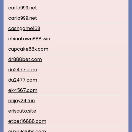
carlo999.net
carlo999.net
cashgame168
chinatown888.win
cupcake88x.com
dr888bet.com
du2477.com
du2477.com
ek4567.com
enjoy24.fun
erisauto.site
etbet16888.com
eu369clubs.com