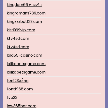
kingdom66 ทางเข้า
kingromans789.com
kingxxxbet123.com
kitti999vip.com
ktv4sd.com
ktv4sd.com
lala55-casino.com
lalikabetsgame.com
lalikabetsgame.com
lion123สล็อต
lionth168.com
live22
lnw365bet.com