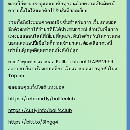
ตอนนี้ก็ตาม เราดูแลสมาชิกทุกคนด้วยความเป็นมิตรมี
ความตั้งใจให้สมาชิกได้รับสิ่งที่ยอดเยี่ยม
รวมทั้งยังมีระบบค่าคอมมิชชั่นสำหรับการ เว็บแทงบอล
อีกด้วยกล่าวได้ว่ามาที่นี่ได้ประสบการณ์ สำหรับเพื่อการ
แทงบอลออนไลน์ที่เยี่ยมที่สุดประทับใจสำหรับในการแทง
บอลและแฮปปี้เมื่อใดก็ตามเข้ามาเล่น ต้องเลือกตรงนี้
เท่านั้นคุ้มสุดดีสุดพาคุณมั่งคั่งให้สุด
ค่ายดังทุกค่าย แทงบอล Ballfcclub.net 9 APR 2569
Juliana ยืน 1 เรื่องเกมสล็อต เว็บแทงบอลแตกทุกชั่วโมง
Top 55
ขอขอบคุณเว็ปไซต์
แทงบอล
https://rebrand.ly/ballfcclub
https://cutly.info/ballfcclub
https://bitt.to/31ngq4