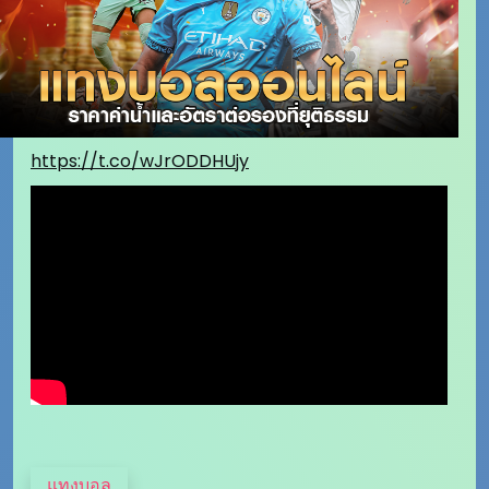
https://t.co/wJrODDHUjy
แทงบอล