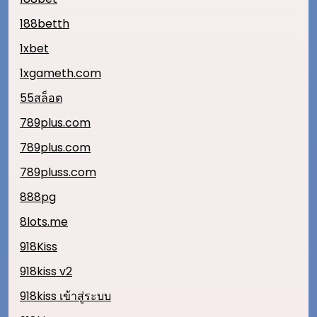
188betth
1xbet
1xgameth.com
55สล็อต
789plus.com
789plus.com
789pluss.com
888pg
8lots.me
918Kiss
918kiss v2
918kiss เข้าสู่ระบบ