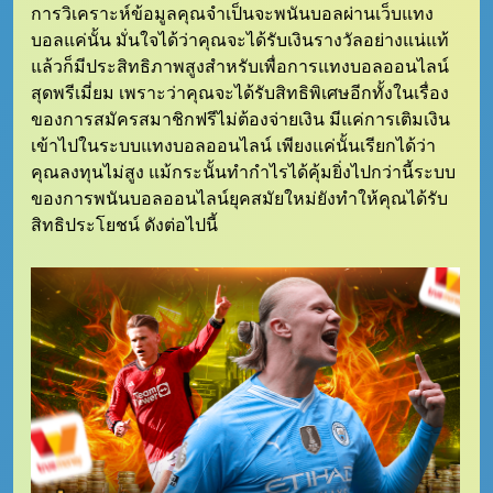
การวิเคราะห์ข้อมูลคุณจำเป็นจะพนันบอลผ่านเว็บแทง
บอลแค่นั้น มั่นใจได้ว่าคุณจะได้รับเงินรางวัลอย่างแน่แท้
แล้วก็มีประสิทธิภาพสูงสำหรับเพื่อการแทงบอลออนไลน์
สุดพรีเมี่ยม เพราะว่าคุณจะได้รับสิทธิพิเศษอีกทั้งในเรื่อง
ของการสมัครสมาชิกฟรีไม่ต้องจ่ายเงิน มีแค่การเติมเงิน
เข้าไปในระบบแทงบอลออนไลน์ เพียงแค่นั้นเรียกได้ว่า
คุณลงทุนไม่สูง แม้กระนั้นทำกำไรได้คุ้มยิ่งไปกว่านี้ระบบ
ของการพนันบอลออนไลน์ยุคสมัยใหม่ยังทำให้คุณได้รับ
สิทธิประโยชน์ ดังต่อไปนี้