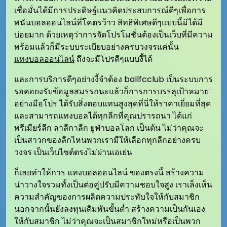
เชื่อมั่นได้มีการประดิษฐ์แนวคิดประสบการณ์ดีๆเพื่อการ
พนันบอลออนไลน์ที่โคตรว้าว สิทธิพิเศษดีๆแบบนี้มิได้มี
บ่อยมาก ด้วยเหตุว่าการจัดโปรโมชั่นต้องเป็นเว็บที่มีความ
พร้อมแล้วก็มีระบบระเบียบอย่างครบวงจรแค่นั้น
แทงบอลออนไลน์
ถึงจะมีโปรดีๆแบบงี้ได้
และการบริการดีๆอย่างงี้จำต้อง ballfcclub เป็นระบบการ
รอคอยงรับข้อมูลสมรรถนะแล้วก็การการบรรลุเป้าหมาย
อย่างมือโปร ได้รับสิ่งตอบแทนสูงสุดที่นี่ให้ราคาเยี่ยมที่สุด
และสามารถแทงบอลได้ทุกลีกที่คุณปรารถนา ได้แก่
พรีเมียร์ลีก ลาลีกาลีก ยูฟ่าบอลโลก เป็นต้น ไม่ว่าคุณจะ
เป็นสาวกของลีกไหนพวกเรามีให้เลือกทุกลีกอย่างครบ
วงจร เป็นเว็บไซต์ตรงไม่ผ่านเอเย่น
ก็เลยทำให้การ แทงบอลออนไลน์ ของตรงนี้ สร้างความ
น่าวางใจรวมทั้งเป็นต่อคู่ปรับมีความชอบใจสูง เราเล็งเห็น
ความสำคัญของการผลิตความประทับใจให้กับสมาชิก
นอกจากนั้นยังลงทุนเดิมพันขั้นต่ำ สร้างความเป็นกันเอง
ให้กับสมาชิก ไม่ว่าคุณจะเป็นสมาชิกใหม่หรือเป็นพวก