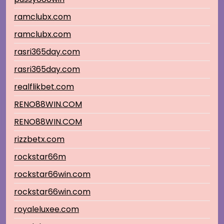
ramclubx.com
ramclubx.com
rasri365day.com
rasri365day.com
realflikbet.com
RENO88WIN.COM
RENO88WIN.COM
rizzbetx.com
rockstar66m
rockstar66win.com
rockstar66win.com
royaleluxee.com