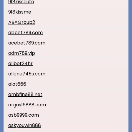
918kissauto
918kissme
ABAGroup2
abbet789.com
acebet789.com
adm789.vip
allbet24hr
allone745s.com
alot666
ambfine88.net
argus16888.com
asb9999.com
askyouwin888