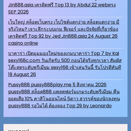
Jin888.asia เครดิตฟรี Top 13 by Abdul 22 webตรง
SEP 2026
เว็บใหญ่ สล็อตเว็บตรง เว็บไซต์แตกง่าย สล็อตแตกง่าย มี
จริงไหม? เจาะลึกระบบเกม ฟีเจอร์ และปัจจัยที่เกี่ยวข้อง
เครดิตฟรี Top 92 by Jed Jin888.asia 24 August 26
casino online
บาคาร่า เปิดมุมมองใหม่ของเกมบาคาร่า Top 7 by Kai
sexy168c.com วันเกิดรับ 500 ถอนได้จริงทุกเวลา สัมผัส
โต๊ะสดระดับพรีเมียม sexy168 เข้าเล่นวันนี้ รับโปรดีทันที
19 August 26
Pussy888 pussy888play.me 5 สิงหาคม 2026
pussy888 สล็อต888 แพลตฟอร์มเกมระดับพรีเมียม คืน
ยอดเสีย 10% คาสิโนออนไลน์ 5ดาว สวรรค์ของนักลงทุน
pussy888 รอไม่ได้ ต้องลอง Top 29 by Leonardo