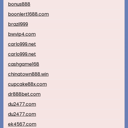
bonus888
boonlert1688.com
brazil999
bwvip4.com
carlo999.net
carlo999.net
cashgame168
chinatown888.win
cupcake88x.com
dr888bet.com
du2477.com
du2477.com
ek4567.com