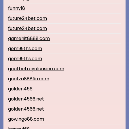
funny18
future24bet.com
future24bet.com
gamehit8888.com
gem99ths.com
gem99ths.com
goatbetroyalcasino.com
goatza888fin.com
golden456
golden4566.net
golden4566.net
gowingo88.com