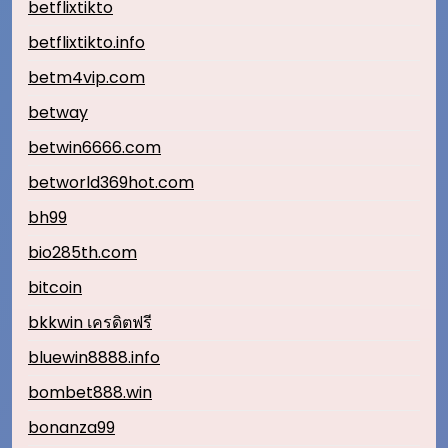
betflixtikto
betflixtikto.info
betm4vip.com
betway
betwin6666.com
betworld369hot.com
bh99
bio285th.com
bitcoin
bkkwin เครดิตฟรี
bluewin8888.info
bombet888.win
bonanza99