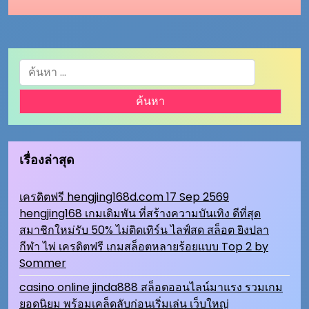
ค้นหา
สำหรับ:
เรื่องล่าสุด
เครดิตฟรี hengjing168d.com 17 Sep 2569
hengjing168 เกมเดิมพัน ที่สร้างความบันเทิง ดีที่สุด
สมาชิกใหม่รับ 50% ไม่ติดเทิร์น ไลฟ์สด สล็อต ยิงปลา
กีฬา ไพ่ เครดิตฟรี เกมสล็อตหลายร้อยแบบ Top 2 by
Sommer
casino online jinda888 สล็อตออนไลน์มาแรง รวมเกม
ยอดนิยม พร้อมเคล็ดลับก่อนเริ่มเล่น เว็บใหญ่