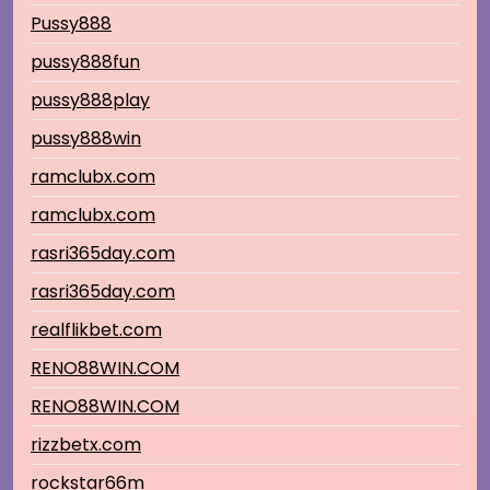
Pussy888
pussy888fun
pussy888play
pussy888win
ramclubx.com
ramclubx.com
rasri365day.com
rasri365day.com
realflikbet.com
RENO88WIN.COM
RENO88WIN.COM
rizzbetx.com
rockstar66m