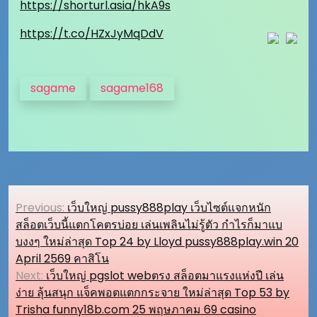
https://shorturl.asia/hkA9s
https://t.co/HZxJyMqDdV
sagame
sagame168
แนะแนว
Previous:
เว็บใหญ่ pussy888play เว็บไซต์แจกหนัก
เรื่อง
สล็อตเว็บนี้แตกโคตรบ่อย เล่นเพลินไม่รู้ตัว กำไรก็มาแบ
บงงๆ ใหม่ล่าสุด Top 24 by Lloyd pussy888play.win 20
April 2569 คาสิโน
Next:
เว็บใหญ่ pgslot webตรง สล็อตมาแรงแห่งปี เล่น
ง่าย ลุ้นสนุก แจ็คพอตแตกกระจาย ใหม่ล่าสุด Top 53 by
Trisha funny18b.com 25 พฤษภาคม 69 casino