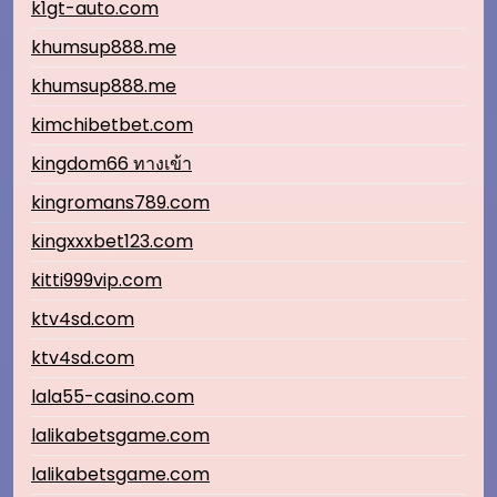
k1gt-auto.com
khumsup888.me
khumsup888.me
kimchibetbet.com
kingdom66 ทางเข้า
kingromans789.com
kingxxxbet123.com
kitti999vip.com
ktv4sd.com
ktv4sd.com
lala55-casino.com
lalikabetsgame.com
lalikabetsgame.com