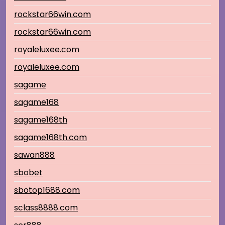
rockstar66win.com
rockstar66win.com
royaleluxee.com
royaleluxee.com
sagame
sagame168
sagame168th
sagame168th.com
sawan888
sbobet
sbotop1688.com
sclass8888.com