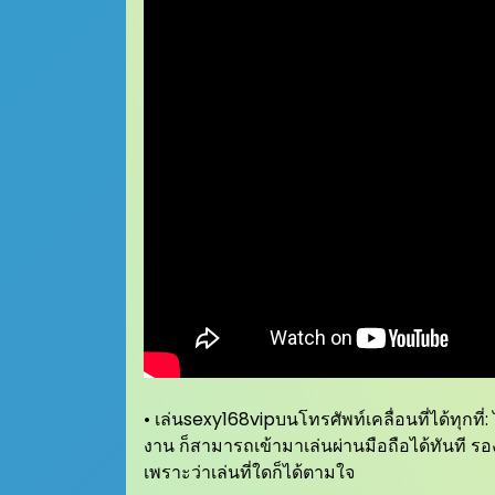
• เล่นsexy168vipบนโทรศัพท์เคลื่อนที่ได้ทุกที่: 
งาน ก็สามารถเข้ามาเล่นผ่านมือถือได้ทันที 
เพราะว่าเล่นที่ใดก็ได้ตามใจ