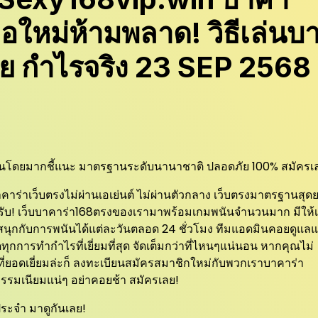
อใหม่ห้ามพลาด! วิธีเล่นบ
าย กำไรจริง 23 SEP 2568
กพนันโดยมากชี้แนะ มาตรฐานระดับนานาชาติ ปลอดภัย 100% สมัครเ
คาร่าเว็บตรงไม่ผ่านเอเย่นต์ ไม่ผ่านตัวกลาง เว็บตรงมาตรฐานสุดย
รับ! เว็บบาคาร่า168ตรงของเรามาพร้อมเกมพนันจำนวนมาก มีให้เ
 สนุกกับการพนันได้แต่ละวันตลอด 24 ชั่วโมง ทีมแอดมินคอยดูแล
ทุกการทำกำไรที่เยี่ยมที่สุด จัดเต็มกว่าที่ไหนๆแน่นอน หากคุณไม่
อดเยี่ยมล่ะก็ ลงทะเบียนสมัครสมาชิกใหม่กับพวกเราบาคาร่า
บธรรมเนียมแน่ๆ อย่าคอยช้า สมัครเลย!
ะจำ มาดูกันเลย!