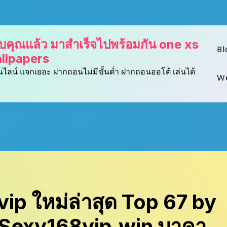
บคุณแล้ว มาสำเร็จไปพร้อมกัน one xs
Bl
llpapers
น์ แจกเยอะ ฝากถอนไม่มีขั้นต่ำ ฝากถอนออโต้ เล่นได้
We
ip ใหม่ล่าสุด Top 67 by
 Sexy168vip.win บาคา