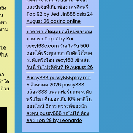
และปัจจัยที่เกี่ยวข้อง เครดิตฟรี
ิ่ง
Top 92 by Jed Jin888.asia 24
ิน
August 26 casino online
าคา
ำงาน
บาคาร่า เปิดมุมมองใหม่ของเกม
บาคาร่า Top 7 by Kai
sexy168c.com วันเกิดรับ 500
ใช้
ถอนได้จริงทุกเวลา สัมผัสโต๊ะสด
็ได้
ระดับพรีเมียม sexy168 เข้าเล่น
วันนี้ รับโปรดีทันที 19 August 26
าก
Pussy888 pussy888play.me
่าใด
5 สิงหาคม 2026 pussy888
ด้วย
สล็อต888 แพลตฟอร์มเกมระดับ
พรีเมียม คืนยอดเสีย 10% คาสิโน
ออนไลน์ 5ดาว สวรรค์ของนัก
ลงทุน pussy888 รอไม่ได้ ต้อง
ลอง Top 29 by Leonardo