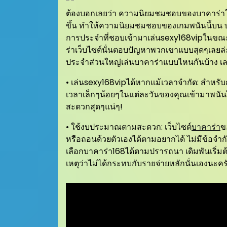
ต้องบอกเลยว่า ความนิยมชมชอบของบาคาร่าในข
ขึ้น ทำให้ความนิยมชมชอบของเกมพนันนี้บน บาค
การประจำที่ชอบเข้ามาเล่นsexy168vipในขณ
ร่าเว็บไซต์นั่นตอบปัญหาพวกเขาแบบสุดๆเลยล่
ประจำส่วนใหญ่เล่นบาคาร่าแบบไหนกันบ้าง เ
• เล่นsexy168vipได้หากแม้เวลาจำกัด: สำหรับ
เวลาเล็กๆน้อยๆในแต่ละวันของคุณเข้ามาพนันได
สะดวกสุดๆแน่ๆ!
• ใช้งบประมาณตามสะดวก: เว็บไซต์
บาคาร่า
ข
หรือถอนด้วยตัวเองได้ตามอยากได้ ไม่มีข้อ
เลือกบาคาร่า168ได้ตามปรารถนา เดิมพันเริ่มต
เหตุว่าไม่ได้กระทบกับรายจ่ายหลักนั่นเองนะคร