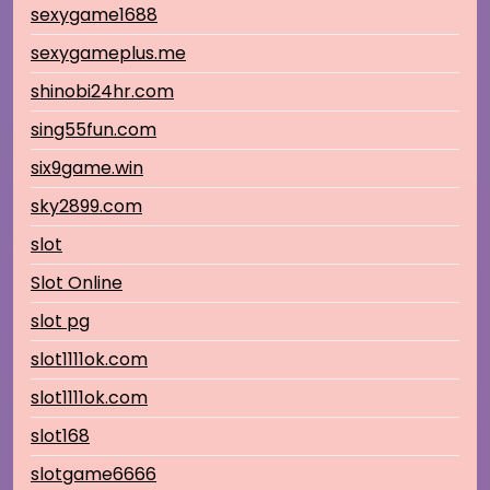
sexygame1688
sexygameplus.me
shinobi24hr.com
sing55fun.com
six9game.win
sky2899.com
slot
Slot Online
slot pg
slot1111ok.com
slot1111ok.com
slot168
slotgame6666