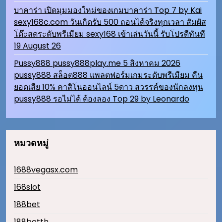
บาคาร่า เปิดมุมมองใหม่ของเกมบาคาร่า Top 7 by Kai
sexy168c.com วันเกิดรับ 500 ถอนได้จริงทุกเวลา สัมผัส
โต๊ะสดระดับพรีเมียม sexy168 เข้าเล่นวันนี้ รับโปรดีทันที
19 August 26
Pussy888 pussy888play.me 5 สิงหาคม 2026
pussy888 สล็อต888 แพลตฟอร์มเกมระดับพรีเมียม คืน
ยอดเสีย 10% คาสิโนออนไลน์ 5ดาว สวรรค์ของนักลงทุน
pussy888 รอไม่ได้ ต้องลอง Top 29 by Leonardo
หมวดหมู่
1688vegasx.com
168slot
188bet
188betth