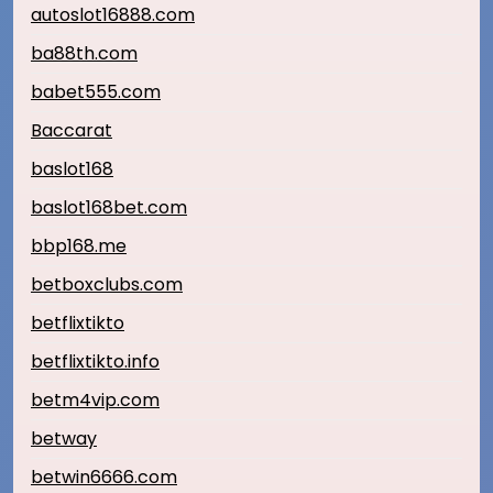
autoslot16888.com
ba88th.com
babet555.com
Baccarat
baslot168
baslot168bet.com
bbp168.me
betboxclubs.com
betflixtikto
betflixtikto.info
betm4vip.com
betway
betwin6666.com