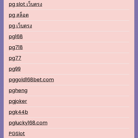
pg slot เว็บตรง
pg สล็อต
pg เว็บตรง
pg168
pg718
pg77
pg99
pggold168bet.com
pgheng
pgjoker
pgk44b
pglucky168.com
PGSlot