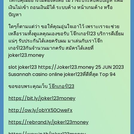
ให้กับคุณอย่างไม่ต้องสงสัย ไม่ว่าจะประสบพบปัญหาเพิ่ม
เงินไม่เข้า ถอนเงินมิได้ ระบบค้าง หน้าเกมค้าง หรือ
ปัญหา
ใดๆก็ตามแต่ว่า ขอให้คุณอุ่นใจเอาไว้ เพราะเราจะช่วย
เหลือรวมทั้งดูแลคุณเองขอรับ โจ๊กเกอร์123 บริการดีเยี่ยม
แน่ๆ รับประกันได้เลยครับผม มาเล่นกับเราโจ๊ก
เกอร์123กันจำนวนมากครับ สมัครได้เลยที่
joker123.money
slot joker123 https://Joker123.money 25 JUN 2023
Susannah casino online joker123ที่ดีที่สุด Top 94
ขอขอบพระคุณเว็บ
โจ๊กเกอร์123
https://bit.ly/joker123money
http://ow.ly/obYX50OweFx
https://rebrand.ly/joker123money