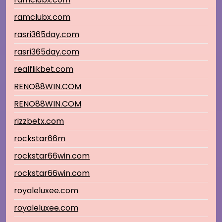
ramclubx.com
rasri365day.com
rasri365day.com
realflikbet.com
RENO88WIN.COM
RENO88WIN.COM
rizzbetx.com
rockstar66m
rockstar66win.com
rockstar66win.com
royaleluxee.com
royaleluxee.com