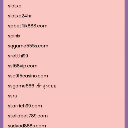
slotxo
slotxo24hr
spbetflik888.com
spinix
sqgame555s.com
sretthi99
ss168vip.com
ssc915casino.com
ssgame666 เข้าสู่ระบบ
ssru
starrich99.com
stellabet789.com
sudyod888s.com