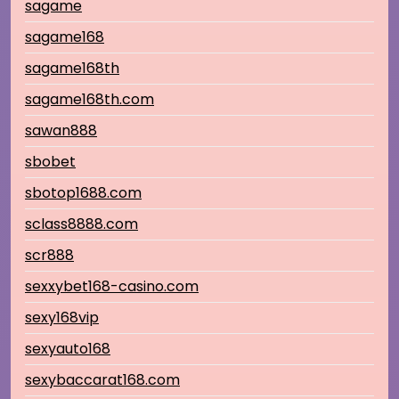
sagame
sagame168
sagame168th
sagame168th.com
sawan888
sbobet
sbotop1688.com
sclass8888.com
scr888
sexxybet168-casino.com
sexy168vip
sexyauto168
sexybaccarat168.com