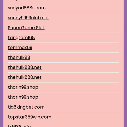
sudyod888s.com
sunny9999club.net
SuperGame Slot
tangtem168
temmax69
thehulk88
thehulk888.net
thehulk888.net
thorin99.shop
thorin99.shop
tia8kingbet.com
topstar359win.com
tr1688.info