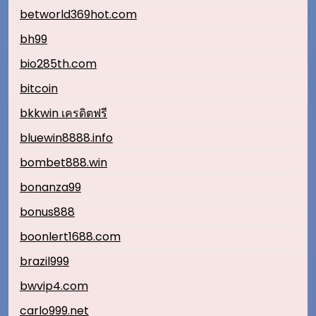
betworld369hot.com
bh99
bio285th.com
bitcoin
bkkwin เครดิตฟรี
bluewin8888.info
bombet888.win
bonanza99
bonus888
boonlert1688.com
brazil999
bwvip4.com
carlo999.net