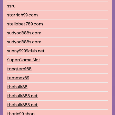
ssru
starrich99.com
stellabet789.com
sudyod888s.com
sudyod888s.com
sunny9999club.net
SuperGame Slot
tangtem168
temmax69
thehulk88
thehulk888.net
thehulk888.net
thorin99.shop