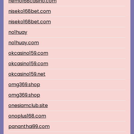
nemo168casino.com
niseko168bet.com
niseko168bet.com
no1huay
no1huay.com
okcasino159.com
okcasino159.com
okcasino159.net
omg369.shop
omg369.shop
onesiamclub.site
onoplus168.com
pananthai99.com