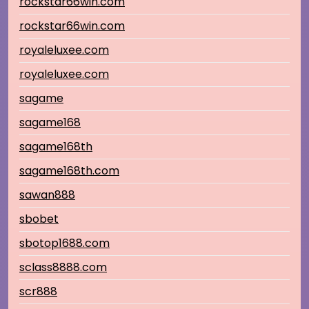
rockstar66win.com
rockstar66win.com
royaleluxee.com
royaleluxee.com
sagame
sagame168
sagame168th
sagame168th.com
sawan888
sbobet
sbotop1688.com
sclass8888.com
scr888