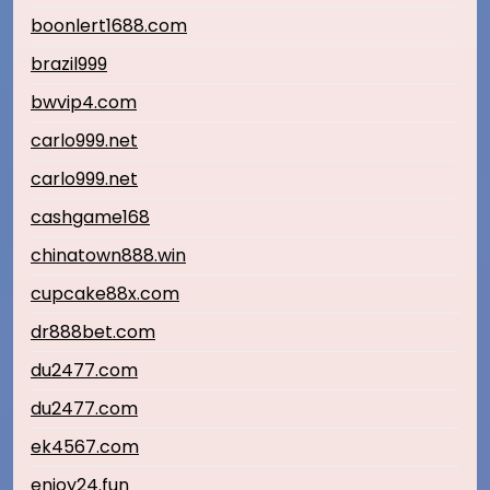
boonlert1688.com
brazil999
bwvip4.com
carlo999.net
carlo999.net
cashgame168
chinatown888.win
cupcake88x.com
dr888bet.com
du2477.com
du2477.com
ek4567.com
enjoy24.fun