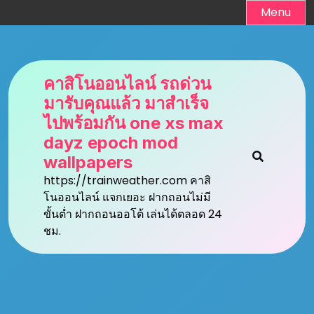
Skip
Menu
to
content
คาสิโนออนไลน์ รถด่วน
มารับคุณแล้ว มาสำเร็จ
ไปพร้อมกัน one xs max
dayz epoch mod
wallpapers
https://trainweather.com คาสิ
โนออนไลน์ แจกเยอะ ฝากถอนไม่มี
ขั้นต่ำ ฝากถอนออโต้ เล่นได้ตลอด 24
ชม.