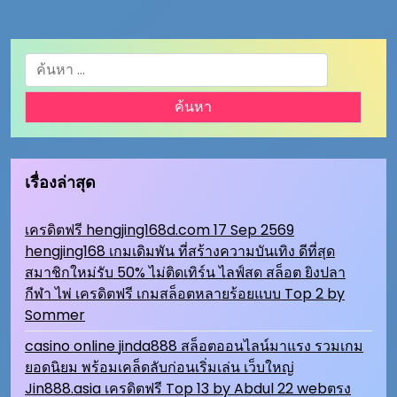
ค้นหา
สำหรับ:
เรื่องล่าสุด
เครดิตฟรี hengjing168d.com 17 Sep 2569
hengjing168 เกมเดิมพัน ที่สร้างความบันเทิง ดีที่สุด
สมาชิกใหม่รับ 50% ไม่ติดเทิร์น ไลฟ์สด สล็อต ยิงปลา
กีฬา ไพ่ เครดิตฟรี เกมสล็อตหลายร้อยแบบ Top 2 by
Sommer
casino online jinda888 สล็อตออนไลน์มาแรง รวมเกม
ยอดนิยม พร้อมเคล็ดลับก่อนเริ่มเล่น เว็บใหญ่
Jin888.asia เครดิตฟรี Top 13 by Abdul 22 webตรง