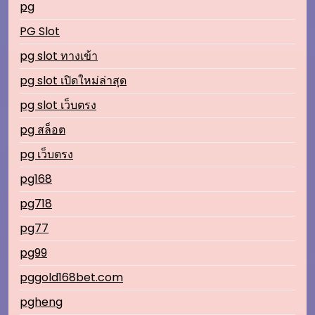
pg
PG Slot
pg slot ทางเข้า
pg slot เปิดใหม่ล่าสุด
pg slot เว็บตรง
pg สล็อต
pg เว็บตรง
pg168
pg718
pg77
pg99
pggold168bet.com
pgheng