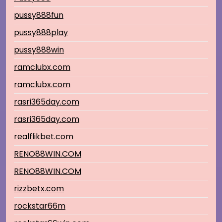
pussy888fun
pussy888play
pussy888win
ramclubx.com
ramclubx.com
rasri365day.com
rasri365day.com
realflikbet.com
RENO88WIN.COM
RENO88WIN.COM
rizzbetx.com
rockstar66m