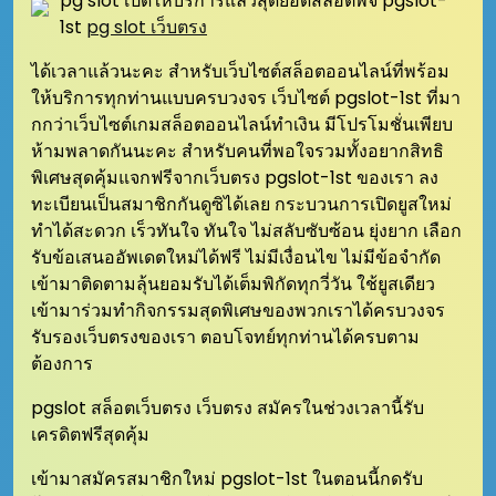
pg slot เปิดให้บริการแล้วสุดยอดสล็อตพีจี pgslot-
1st
pg slot เว็บตรง
ได้เวลาแล้วนะคะ สำหรับเว็บไซต์สล็อตออนไลน์ที่พร้อม
ให้บริการทุกท่านแบบครบวงจร เว็บไซต์ pgslot-1st ที่มา
กกว่าเว็บไซต์เกมสล็อตออนไลน์ทำเงิน มีโปรโมชั่นเพียบ
ห้ามพลาดกันนะคะ สำหรับคนที่พอใจรวมทั้งอยากสิทธิ
พิเศษสุดคุ้มแจกฟรีจากเว็บตรง pgslot-1st ของเรา ลง
ทะเบียนเป็นสมาชิกกันดูซิได้เลย กระบวนการเปิดยูสใหม่
ทำได้สะดวก เร็วทันใจ ทันใจ ไม่สลับซับซ้อน ยุ่งยาก เลือก
รับข้อเสนออัพเดตใหม่ได้ฟรี ไม่มีเงื่อนไข ไม่มีข้อจำกัด
เข้ามาติดตามลุ้นยอมรับได้เต็มพิกัดทุกวี่วัน ใช้ยูสเดียว
เข้ามาร่วมทำกิจกรรมสุดพิเศษของพวกเราได้ครบวงจร
รับรองเว็บตรงของเรา ตอบโจทย์ทุกท่านได้ครบตาม
ต้องการ
pgslot สล็อตเว็บตรง เว็บตรง สมัครในช่วงเวลานี้รับ
เครดิตฟรีสุดคุ้ม
เข้ามาสมัครสมาชิกใหม่ pgslot-1st ในตอนนี้กดรับ