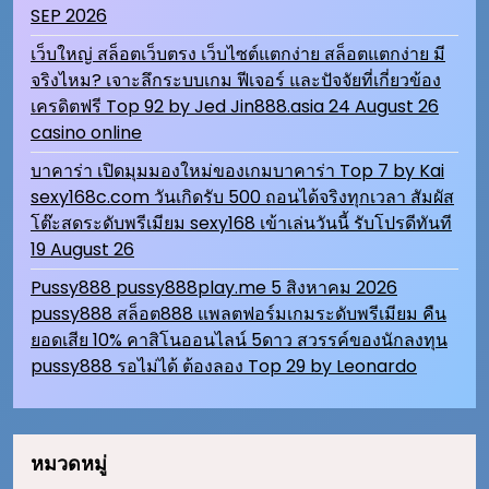
SEP 2026
เว็บใหญ่ สล็อตเว็บตรง เว็บไซต์แตกง่าย สล็อตแตกง่าย มี
จริงไหม? เจาะลึกระบบเกม ฟีเจอร์ และปัจจัยที่เกี่ยวข้อง
เครดิตฟรี Top 92 by Jed Jin888.asia 24 August 26
casino online
บาคาร่า เปิดมุมมองใหม่ของเกมบาคาร่า Top 7 by Kai
sexy168c.com วันเกิดรับ 500 ถอนได้จริงทุกเวลา สัมผัส
โต๊ะสดระดับพรีเมียม sexy168 เข้าเล่นวันนี้ รับโปรดีทันที
19 August 26
Pussy888 pussy888play.me 5 สิงหาคม 2026
pussy888 สล็อต888 แพลตฟอร์มเกมระดับพรีเมียม คืน
ยอดเสีย 10% คาสิโนออนไลน์ 5ดาว สวรรค์ของนักลงทุน
pussy888 รอไม่ได้ ต้องลอง Top 29 by Leonardo
หมวดหมู่