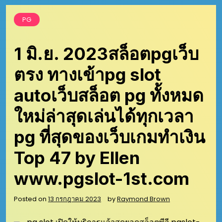
PG
1 มิ.ย. 2023สล็อตpgเว็บ
ตรง ทางเข้าpg slot
autoเว็บสล็อต pg ทั้งหมด
ใหม่ล่าสุดเล่นได้ทุกเวลา
pg ที่สุดของเว็บเกมทำเงิน
Top 47 by Ellen
www.pgslot-1st.com
Posted on
13 กรกฎาคม 2023
by
Raymond Brown