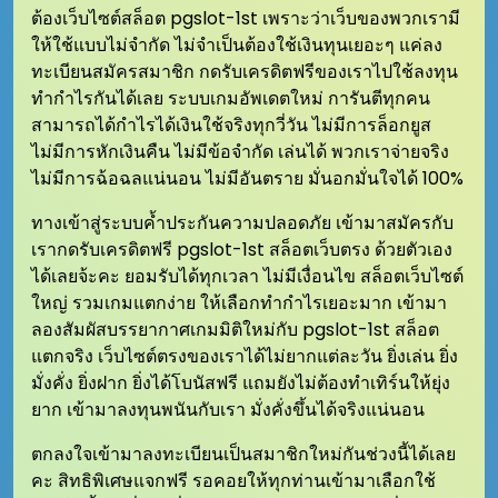
ต้องเว็บไซต์สล็อต pgslot-1st เพราะว่าเว็บของพวกเรามี
ให้ใช้แบบไม่จำกัด ไม่จำเป็นต้องใช้เงินทุนเยอะๆ แค่ลง
ทะเบียนสมัครสมาชิก กดรับเครดิตฟรีของเราไปใช้ลงทุน
ทำกำไรกันได้เลย ระบบเกมอัพเดตใหม่ การันตีทุกคน
สามารถได้กำไรได้เงินใช้จริงทุกวี่วัน ไม่มีการล็อกยูส
ไม่มีการหักเงินคืน ไม่มีข้อจำกัด เล่นได้ พวกเราจ่ายจริง
ไม่มีการฉ้อฉลแน่นอน ไม่มีอันตราย มั่นอกมั่นใจได้ 100%
ทางเข้าสู่ระบบค้ำประกันความปลอดภัย เข้ามาสมัครกับ
เรากดรับเครดิตฟรี pgslot-1st สล็อตเว็บตรง ด้วยตัวเอง
ได้เลยจ้ะคะ ยอมรับได้ทุกเวลา ไม่มีเงื่อนไข สล็อตเว็บไซต์
ใหญ่ รวมเกมแตกง่าย ให้เลือกทำกำไรเยอะมาก เข้ามา
ลองสัมผัสบรรยากาศเกมมิติใหม่กับ pgslot-1st สล็อต
แตกจริง เว็บไซต์ตรงของเราได้ไม่ยากแต่ละวัน ยิ่งเล่น ยิ่ง
มั่งคั่ง ยิ่งฝาก ยิ่งได้โบนัสฟรี แถมยังไม่ต้องทำเทิร์นให้ยุ่ง
ยาก เข้ามาลงทุนพนันกับเรา มั่งคั่งขึ้นได้จริงแน่นอน
ตกลงใจเข้ามาลงทะเบียนเป็นสมาชิกใหม่กันช่วงนี้ได้เลย
คะ สิทธิพิเศษแจกฟรี รอคอยให้ทุกท่านเข้ามาเลือกใช้