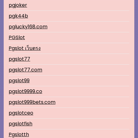
pgjoker
pgk44b
pglucky168.com
PGSlot
Pgslot เว็บตรง
pgslot77
pgslot77.com
pgslot99
pgslot9999.co
pgslot999bets.com
pgslotceo
pgslotfish
Pgslotth