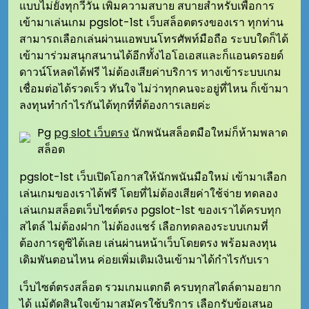
แบบไม่ยั้งทุกวี่วัน เพิ่มความสบาย สบายสำหรับเพื่อการ
เข้ามาเล่นเกม pgslot-1st เว็บสล็อตตรงของเรา ทุกท่าน
สามารถเลือกเล่นผ่านแอพบนโทรศัพท์มือถือ ระบบใดก็ได้
เข้ามาร่วมสนุกสนานได้อีกทั้งไอโอเอสและก็แอนดรอยด์
ดาวน์โหลดได้ฟรี ไม่ต้องเสียค่าบริการ ทางเข้าระบบเกม
เชื่อมต่อได้รวดเร็ว ทันใจ ไม่ว่าทุกคนจะอยู่ที่ไหน ก็เข้ามา
ลงทุนทำกำไรกันได้ทุกที่ที่ต้องการเลยค่ะ
Pg
pg slot เว็บตรง
นักพนันสล็อตมือใหม่ก็ห้ามพลาด
สล็อต
pgslot-1st เว็บเปิดโอกาสให้นักพนันมือใหม่ เข้ามาเลือก
เล่นเกมของเราได้ฟรี โดยที่ไม่ต้องเสียค่าใช้จ่าย ทดลอง
เล่นเกมสล็อตเว็บไซต์ตรง pgslot-1st ของเราได้ครบทุก
สไตล์ ไม่ต้องฝาก ไม่ต้องแชร์ เลือกทดลองระบบเกมที่
ต้องการดูซิได้เลย เล่นผ่านหน้าเว็บโดยตรง พร้อมลงทุน
เดิมพันตอนไหน ค่อยเพิ่มเติมเงินเข้ามาได้กำไรกับเรา
เว็บไซต์ตรงสล็อต รวมเกมแตกดี ครบทุกสไตล์ตามอยาก
ได้ แม้ตัดสินใจเข้ามาสมัครใช้บริการ เลือกรับข้อเสนอ