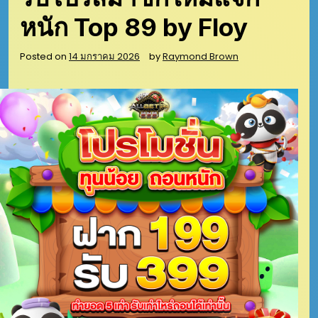
หนัก Top 89 by Floy
Posted on
14 มกราคม 2026
by
Raymond Brown