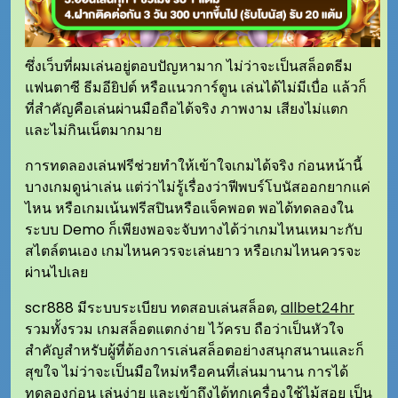
ซึ่งเว็บที่ผมเล่นอยู่ตอบปัญหามาก ไม่ว่าจะเป็นสล็อตธีม
แฟนตาซี ธีมอียิปต์ หรือแนวการ์ตูน เล่นได้ไม่มีเบื่อ แล้วก็
ที่สำคัญคือเล่นผ่านมือถือได้จริง ภาพงาม เสียงไม่แตก
และไม่กินเน็ตมากมาย
การทดลองเล่นฟรีช่วยทำให้เข้าใจเกมได้จริง ก่อนหน้านี้
บางเกมดูน่าเล่น แต่ว่าไม่รู้เรื่องว่าฟีพบร์โบนัสออกยากแค่
ไหน หรือเกมเน้นฟรีสปินหรือแจ็คพอต พอได้ทดลองใน
ระบบ Demo ก็เพียงพอจะจับทางได้ว่าเกมไหนเหมาะกับ
สไตล์ตนเอง เกมไหนควรจะเล่นยาว หรือเกมไหนควรจะ
ผ่านไปเลย
scr888 มีระบบระเบียบ ทดสอบเล่นสล็อต,
allbet24hr
รวมทั้งรวม เกมสล็อตแตกง่าย ไว้ครบ ถือว่าเป็นหัวใจ
สำคัญสำหรับผู้ที่ต้องการเล่นสล็อตอย่างสนุกสนานและก็
สุขใจ ไม่ว่าจะเป็นมือใหม่หรือคนที่เล่นมานาน การได้
ทดลองก่อน เล่นง่าย และเข้าถึงได้ทุกเครื่องใช้ไม้สอย เป็น