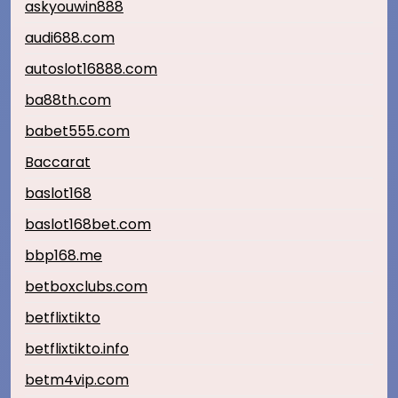
askyouwin888
audi688.com
autoslot16888.com
ba88th.com
babet555.com
Baccarat
baslot168
baslot168bet.com
bbp168.me
betboxclubs.com
betflixtikto
betflixtikto.info
betm4vip.com