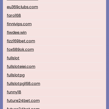
eu369clubs.com
faro168
finnivips.com
fiwdee.win
fizz169bet.com
fox689ok.com
fullslot
fullsloteiei.com
fullslotpg
fullslotpg168.com
funny18
future24bet.com