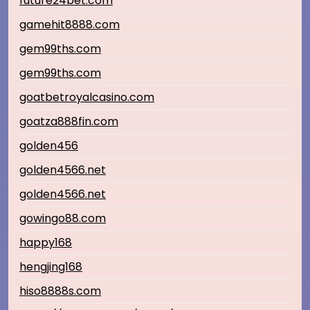
future24bet.com
gamehit8888.com
gem99ths.com
gem99ths.com
goatbetroyalcasino.com
goatza888fin.com
golden456
golden4566.net
golden4566.net
gowingo88.com
happy168
hengjing168
hiso8888s.com