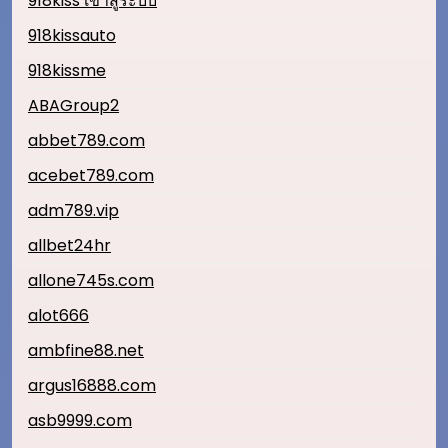
918kiss เข้าสู่ระบบ
918kissauto
918kissme
ABAGroup2
abbet789.com
acebet789.com
adm789.vip
allbet24hr
allone745s.com
alot666
ambfine88.net
argus16888.com
asb9999.com