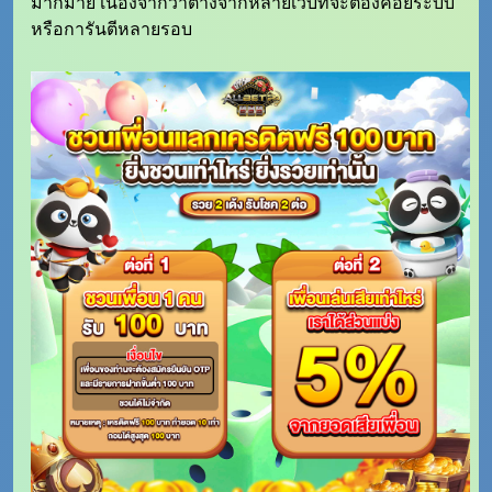
มากมาย เนื่องจากว่าต่างจากหลายเว็บที่จะต้องคอยระบบ
หรือการันตีหลายรอบ