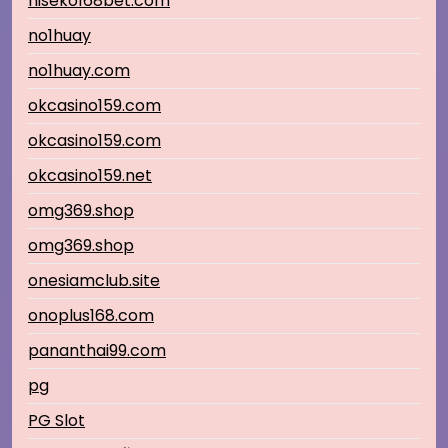
niseko168bet.com
no1huay
no1huay.com
okcasino159.com
okcasino159.com
okcasino159.net
omg369.shop
omg369.shop
onesiamclub.site
onoplus168.com
pananthai99.com
pg
PG Slot