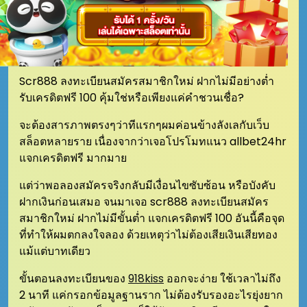
Scr888 ลงทะเบียนสมัครสมาชิกใหม่ ฝากไม่มีอย่างต่ำ
รับเครดิตฟรี 100 คุ้มใช่หรือเพียงแค่คำชวนเชื่อ?
จะต้องสารภาพตรงๆว่าทีแรกๆผมค่อนข้างลังเลกับเว็บ
สล็อตหลายราย เนื่องจากว่าเจอโปรโมทแนว allbet24hr
แจกเครดิตฟรี มากมาย
แต่ว่าพอลองสมัครจริงกลับมีเงื่อนไขซับซ้อน หรือบังคับ
ฝากเงินก่อนเสมอ จนมาเจอ scr888 ลงทะเบียนสมัคร
สมาชิกใหม่ ฝากไม่มีขั้นต่ำ แจกเครดิตฟรี 100 อันนี้คือจุด
ที่ทำให้ผมตกลงใจลอง ด้วยเหตุว่าไม่ต้องเสียเงินเสียทอง
แม้แต่บาทเดียว
ขั้นตอนลงทะเบียนของ
918kiss
ออกจะง่าย ใช้เวลาไม่ถึง
2 นาที แค่กรอกข้อมูลฐานราก ไม่ต้องรับรองอะไรยุ่งยาก