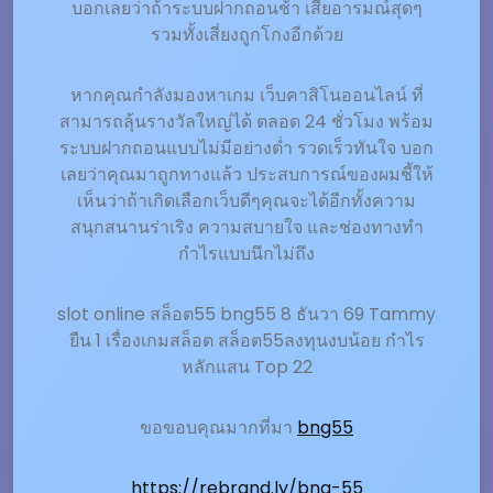
บอกเลยว่าถ้าระบบฝากถอนช้า เสียอารมณ์สุดๆ
รวมทั้งเสี่ยงถูกโกงอีกด้วย
หากคุณกำลังมองหาเกม เว็บคาสิโนออนไลน์ ที่
สามารถลุ้นรางวัลใหญ่ได้ ตลอด 24 ชั่วโมง พร้อม
ระบบฝากถอนแบบไม่มีอย่างต่ำ รวดเร็วทันใจ บอก
เลยว่าคุณมาถูกทางแล้ว ประสบการณ์ของผมชี้ให้
เห็นว่าถ้าเกิดเลือกเว็บดีๆคุณจะได้อีกทั้งความ
สนุกสนานร่าเริง ความสบายใจ และช่องทางทำ
กำไรแบบนึกไม่ถึง
slot online สล็อต55 bng55 8 ธันวา 69 Tammy
ยืน 1 เรื่องเกมสล็อต สล็อต55ลงทุนงบน้อย กำไร
หลักแสน Top 22
ขอขอบคุณมากที่มา
bng55
https://rebrand.ly/bng-55