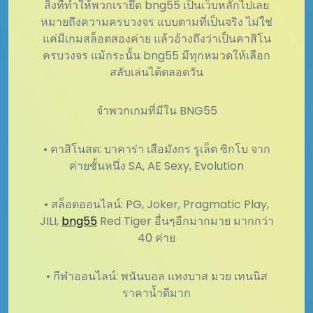
สิ่งที่ทำให้พวกเรายึด bng55 เป็นเว็บหลักไปเลย
หมายถึงความครบวงจร แบบตามที่เป็นจริง ไม่ใช่
แค่มีเกมสล็อตสองค่าย แล้วอ้างถึงว่าเป็นคาสิโน
ครบวงจร แม้กระนั้น bng55 มีทุกหมวดให้เลือก
สลับเล่นได้ตลอดวัน
จำพวกเกมที่มีใน BNG55
• คาสิโนสด: บาคาร่า เสือมังกร รูเล็ต ซิกโบ จาก
ค่ายชั้นหนึ่ง SA, AE Sexy, Evolution
• สล็อตออนไลน์: PG, Joker, Pragmatic Play,
JILI,
bng55
Red Tiger อื่นๆอีกมากมาย มากกว่า
40 ค่าย
• กีฬาออนไลน์: พนันบอล แทงบาส มวย เทนนิส
ราคาน้ำดีมาก