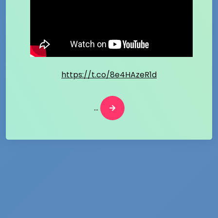
https://t.co/8e4HAzeR1d
…