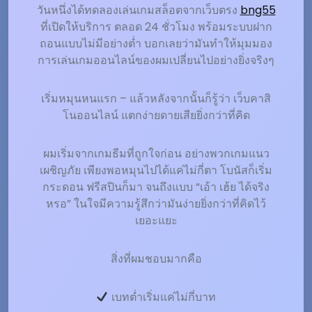
วันหนึ่งได้ทดลองเล่นเกมสล็อตจากเว็บตรง
bng55
ที่เปิดให้บริการ ตลอด 24 ชั่วโมง พร้อมระบบฝาก
ถอนแบบไม่มีอย่างต่ำ บอกเลยว่ามันทำให้มุมมอง
การเล่นเกมออนไลน์ของผมเปลี่ยนไปอย่างยิ่งจริงๆ
เริ่มหมุนหนแรก – แล้วหลังจากนั้นก็รู้ว่า เว็บคาสิ
โนออนไลน์ แตกง่ายดายเสียยิ่งกว่าที่คิด
ผมเริ่มจากเกมธีมที่ถูกใจก่อน อย่างพวกเกมแนว
เผชิญภัย เพียงพอหมุนไปได้แค่ไม่กี่ตา โบนัสก็เริ่ม
กระดอน ฟรีสปินก็มา จนถึงแบบ “เอ้า เฮ้ย ได้จริง
หรอ” ในใจมีความรู้สึกว่ามันง่ายยิ่งกว่าที่คิดไว้
เยอะแยะ
สิ่งที่ผมชอบมากคือ
เบทต่ำเริ่มแค่ไม่กี่บาท