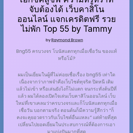
จับต้องได้ เว็บคาสิโน
ออนไลน์ แจกเครดิตฟรี รวย
ไม่พัก Top 55 by Tammy
by
Raymond Brown
Bng55 ครบวงจร โบนัสแตกทุกเมื่อเชื่อวัน ของแท้
หรือโม้?
ผมเป็นเยี่ยมในผู้ที่ไม่ค่อยเชื่อเรื่อง bng55 เท่าใด
เนื่องจากว่าภาพจำคือเว็บไซต์ทุจริต ปิดหนี เติม
แล้วไม่เข้า หรือเล่นยังไงก็ไม่แตก จนกระทั่งต้นปีที่
แล้ว ผมได้ลองเปิดใจเล่นเว็บคาสิโนออนไลน์ เว็บ
ใหม่ที่เขาเคลมว่าครบวงจรและก็โบนัสแตกทุกเมื่อ
เชื่อวัน บอกตามจริง ตอนต้นก็มีความรู้สึกว่า “ก็
คงจะคุยอวดราวกับเว็บไซต์อื่นแหละ” แต่ท้ายที่สุด
เปลี่ยนไปยอดเยี่ยมในประสบการณ์ที่ต้องการเอา
มาแบ่งปันมากที่สุด