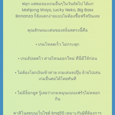
ฟลุก แต่พอลองเกมอื่นๆในวันถัดไป ได้แก่
Mahjong Ways, Lucky Neko, Big Bass
Bonanza ก็ยังแตกง่ายแบบไม่ต้องซื้อฟรีสปินเลย
คุณลักษณะเด่นของสล็อตตรงนี้คือ
• เกมโหลดเร็ว ไม่กระตุก
• เกมอัปเดตไว ค่ายไหนออกใหม่ ที่นี่มีให้ก่อน
• ไม่ต้องโยกเงินเข้าค่าย เกมเล่นจบปุ๊บ ย้ายไปเล่น
เกมอื่นต่อได้โดยทันที
• ไม่มีล็อกยูส รู้เลยว่าเกมหมุนแบบแฟร์ๆไม่หลอก
กิน
คาสิโนสดบนเว็บไซต์ bng55 เหมาะกับผู้ที่ต้องการ