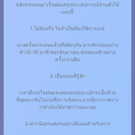
หลังจากเล่นมาเรื่อยผมสรุปประสบการณ์ส่วนตัวได้
แบบนี้:
1. ไม่ต้องรีบ ไม่จำเป็นต้องใช้อารมณ์
บางครั้งหากเล่นแล้วเสียติดๆกัน ควรพักก่อนอย่าง
ต่ำ 10–15 นาที พอกลับมาเล่น มันชอบเข้าหลาย
ครั้งกว่าเดิม
2. เลือกเกมที่รู้จัก
เวลามีเกมใหม่ผมจะทดลองก่อน แม้กระนั้นท้าย
ที่สุดจะกลับไปเกมที่ทราบจังหวะมากยิ่งกว่า เพราะ
ว่าทำเงินได้ง่ายกว่าเยอะแยะ
3. ฝากน้อยๆแต่เล่นอย่างมีแผนสำหรับการ