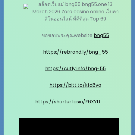
สล็อตเว็บแม่ bng55 bng55.one 13
March 2026 Zora casino online เว็บคา
สิโนออนไลน์ ที่ดีที่สุด Top 69
ขอขอบพระคุณwebsite
bng55
https://rebrand.ly/bng_55
https://cutly.info/bng-55
https://bitt.to/kfd8vo
https://shorturl.asia/F6XYU