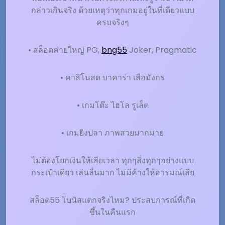
กล่าวเกินจริง ด้วยเหตุว่าทุกเกมอยู่ในที่เดียวแบบ
ครบจริงๆ
• สล็อตค่ายใหญ่ PG,
bng55
Joker, Pragmatic
• คาสิโนสด บาคาร่า เสือมังกร
• เกมโต๊ะ ไฮโล รูเล็ต
• เกมยิงปลา ภาพสวยมากมาย
ไม่ต้องโยกเงินให้เสียเวลา ทุกๆสิ่งทุกๆอย่างแบบ
กระเป๋าเดียว เล่นลื่นมาก ไม่มีค้างให้อารมณ์เสีย
สล็อต55 โบนัสแตกจริงไหม? ประสบการณ์ที่เกิด
ขึ้นในคืนแรก