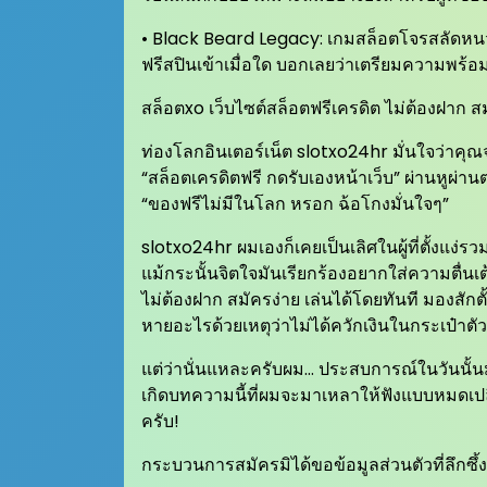
• Black Beard Legacy: เกมสล็อตโจรสลัดหนวดดำ
ฟรีสปินเข้าเมื่อใด บอกเลยว่าเตรียมความพร้อม
สล็อตxo เว็บไซต์สล็อตฟรีเครดิต ไม่ต้องฝาก สม
ท่องโลกอินเตอร์เน็ต slotxo24hr มั่นใจว่าคุ
“สล็อตเครดิตฟรี กดรับเองหน้าเว็บ” ผ่านหูผ
“ของฟรีไม่มีในโลก หรอก ฉ้อโกงมั่นใจๆ”
slotxo24hr ผมเองก็เคยเป็นเลิศในผู้ที่ตั้งแง่ร
แม้กระนั้นจิตใจมันเรียกร้องอยากใส่ความตื่นเ
ไม่ต้องฝาก สมัครง่าย เล่นได้โดยทันที มองสักตั้
หายอะไรด้วยเหตุว่าไม่ได้ควักเงินในกระเป๋าตั
แต่ว่านั่นแหละครับผม… ประสบการณ์ในวันนั้นม
เกิดบทความนี้ที่ผมจะมาเหลาให้ฟังแบบหมดเปลือ
ครับ!
กระบวนการสมัครมิได้ขอข้อมูลส่วนตัวที่ลึกซึ้