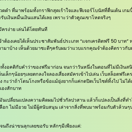
 ที่มาพร้อมทั้งกราฟิกสุดเร้าใจและฟีเจอร์โบนัสที่ตื่นเต้น เกมนี
รับเงินหมื่นเงินแสนได้เลย เพราะว่าตัวคูณเขาโหดจริงๆ
ัครง่าย เล่นได้โดยทันที
ณจำต้องเคยได้เห็นประชาสัมพันธ์ประเภท “แจกเครดิตฟรี 50 บาท” ห
่านตามาบ้าง เห็นด้วยมาซะดีๆครับผมว่าแวบแรกคุณจำต้องคิดราวกั
วมทั้งอคติกับคำว่าของฟรีมาก่อน จนกว่าวันหนึ่งในตอนที่ไม่มีเงินสน
ต้นเล็กๆน้อยๆเลยตกลงใจลองเสี่ยงสมัครเข้าไปเล่น เว็บสล็อตฟรีเคร
ง กะว่าถ้าโดนโกงหรือข้อแม้ยุ่งยากก็แค่กดปิดเว็บไซต์ทิ้งไป ไม่ได้เ
วเองสักบาท
ันเปลี่ยนแปลงความคิดผมไปชั่วกัลปวสาน แล้วก็แปลงเป็นสิ่งที่ทำ
ก ไม่มีอวย ไม่มีผู้สนับสนุน เล่าจากสิ่งที่พบมาพร้อมกับตัวล้วนๆ
งจนถึงน่าขนลุกเลยขอรับ หลักๆมีเพียงแค่: