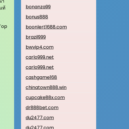
น่า
bonanza99
แท้
bonus888
 Top
boonlert1688.com
brazil999
bwvip4.com
carlo999.net
carlo999.net
cashgame168
chinatown888.win
cupcake88x.com
dr888bet.com
du2477.com
du2477.com