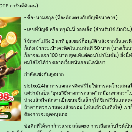
ส OTP การันตีตัวตน)
• ชื่อ-นามสกุล (ที่จะต้องตรงกับบัญชีธนาคาร)
• เลขที่บัญชี หรือ ทรูมันนี่ วอลเล็ต (สำหรับใช้เบิกเงิน
ใช้เวลาไม่ถึง 2 นาที ยูสเซอร์ก็อนุมัติ หลังจากนั้นเครด
ก็เด้งเข้ากระเป๋าเครดิตในเกมทันที 50 บาท (บางเว็บบ
ก็อาจจะแจก 100 บาท สุดแท้แต่ตอนโปรโมชั่น) สิ่งนี้ท
ผมใส่ใจได้ว่า ตลาดเว็บพนันออนไลน์เขา
กำลังแข่งกันสูงมาก
slotxo24hr การแจกเครดิตฟรีไม่ใช่การคดโกงเสมอ
แต่ว่ามันเป็น “ยุทธวิธีทางการตลาด” เหมือนพวกเราไป
ห้างแล้วมีพนักงานยื่นขนมชิ้นเล็กๆให้ชิมฟรีนั่นแหละ
ถ้าหากพวกเราลองแล้วอร่อย (เล่นแล้วบันเทิงใจ) เราก
ต้องการจะอุดหนุนต่อ
ข้อคิดที่ได้จากก้าวแรก: สล็อตxo การเลือกเว็บไซต์เป็นส