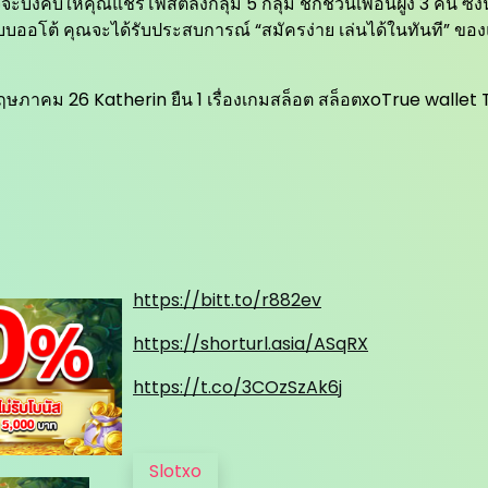
จะบังคับให้คุณแชร์โพสต์ลงกลุ่ม 5 กลุ่ม ชักชวนเพื่อนฝูง 3 คน ซึ่ง
ะบบออโต้ คุณจะได้รับประสบการณ์ “สมัครง่าย เล่นได้ในทันที” ของ
ภาคม 26 Katherin ยืน 1 เรื่องเกมสล็อต สล็อตxoTrue wallet
https://bitt.to/r882ev
https://shorturl.asia/ASqRX
https://t.co/3COzSzAk6j
Slotxo