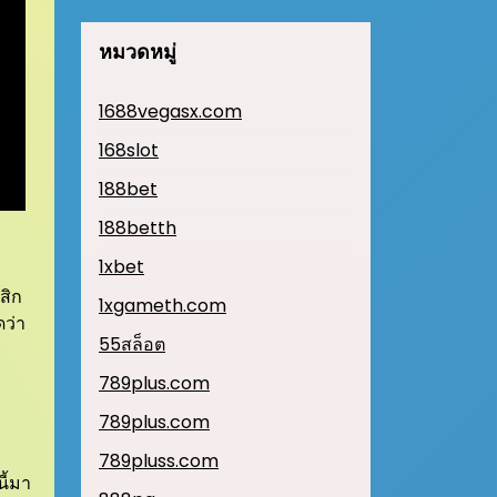
หมวดหมู่
1688vegasx.com
168slot
188bet
188betth
1xbet
สิก
1xgameth.com
ดว่า
55สล็อต
789plus.com
789plus.com
789pluss.com
นี้มา