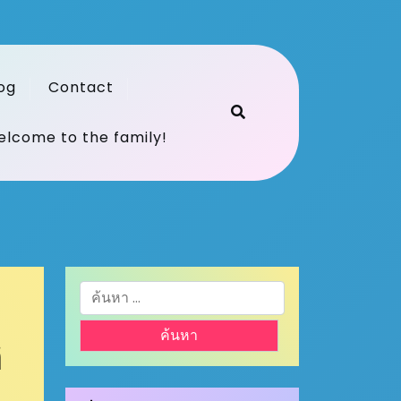
og
Contact
lcome to the family!
ค้นหา
สำหรับ:
ี