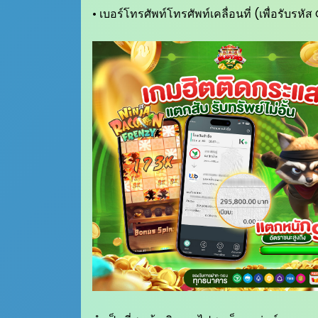
• เบอร์โทรศัพท์โทรศัพท์เคลื่อนที่ (เพื่อรับรหั