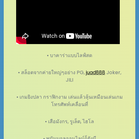
• บาคาร่าแบบไลฟ์สด
• สล็อตจากค่ายใหญ่ๆอย่าง PG,
juad888
Joker,
JILI
• เกมยิงปลา กราฟิกงาม เล่นแล้วลุ้นเหมือนเล่นเกม
โทรศัพท์เคลื่อนที่
• เสือมังกร, รูเล็ต, ไฮโล
• พนันบอลออนไลน์ก็ยังมี