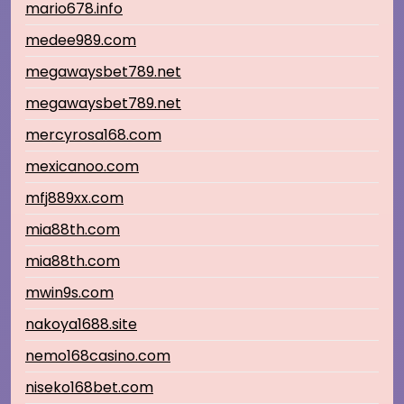
mario678.info
medee989.com
megawaysbet789.net
megawaysbet789.net
mercyrosa168.com
mexicanoo.com
mfj889xx.com
mia88th.com
mia88th.com
mwin9s.com
nakoya1688.site
nemo168casino.com
niseko168bet.com