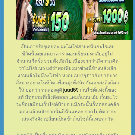
เป็นเอาจริงๆเลยค่ะ ผมไม่ใช่สายพนันอะไรเลย
ชีวิตนี้เคยเล่นบาคาร่าตอนเรียนมหาลัยอยู่ไม่
จำนวนกี่ครั้ง รวมทั้งเลิกไป เนื่องจากว่ามีความคิด
ว่าไม่ใช่แนว แต่ว่าพอเพียงมาช่วงนี้ข้างหลังเลิก
งานแล้วไม่มีอะไรทำ หงอยเหงาๆราวกับขาดบาง
สิ่งบางอย่างในชีวิต เพื่อนฝูงที่สนิทกันเลยส่งลิงก์มา
ให้ บอกว่า ทดลองดูดิ
juad69
เว็บไซต์แห่งนี้ของ
แท้ มีทุกเกมที่เอ็งคิดออก …ผมก็แบบ เฮ้ย เว็บอะไร
วะชื่อเสมือนเว็บไซต์บ้าบอ แม้กระนั้นก็ทดลองคลิก
มอง แล้วหลังจากนั้นก็นั่นแหละ จากไม่คิดว่าจะ
เล่นจริงจัง เปลี่ยนเป็นเข้าเว็บไซต์นี้แทบทุกวัน