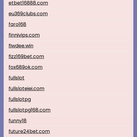
etbet16888.com
eu369clubs.com
faro168
finnivips.com
fiwdee.win
fizz169bet.com
fox689ok.com
fullslot
fullsloteiei.com
fullslotpg
fullslotpg168.com
funny18
future24bet.com