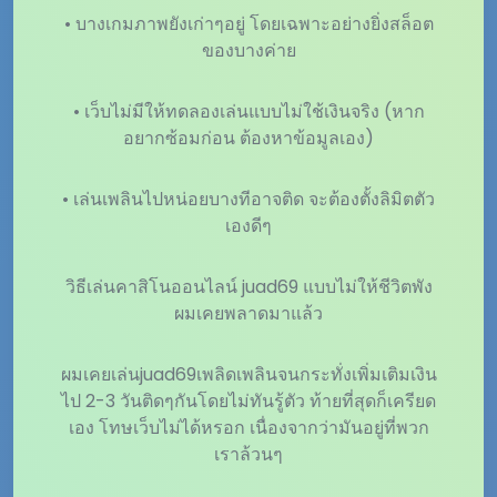
• บางเกมภาพยังเก่าๆอยู่ โดยเฉพาะอย่างยิ่งสล็อต
ของบางค่าย
• เว็บไม่มีให้ทดลองเล่นแบบไม่ใช้เงินจริง (หาก
อยากซ้อมก่อน ต้องหาข้อมูลเอง)
• เล่นเพลินไปหน่อยบางทีอาจติด จะต้องตั้งลิมิตตัว
เองดีๆ
วิธีเล่นคาสิโนออนไลน์ juad69 แบบไม่ให้ชีวิตพัง
ผมเคยพลาดมาแล้ว
ผมเคยเล่นjuad69เพลิดเพลินจนกระทั่งเพิ่มเติมเงิน
ไป 2-3 วันติดๆกันโดยไม่ทันรู้ตัว ท้ายที่สุดก็เครียด
เอง โทษเว็บไม่ได้หรอก เนื่องจากว่ามันอยู่ที่พวก
เราล้วนๆ