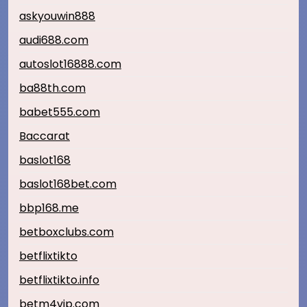
askyouwin888
audi688.com
autoslot16888.com
ba88th.com
babet555.com
Baccarat
baslot168
baslot168bet.com
bbp168.me
betboxclubs.com
betflixtikto
betflixtikto.info
betm4vip.com