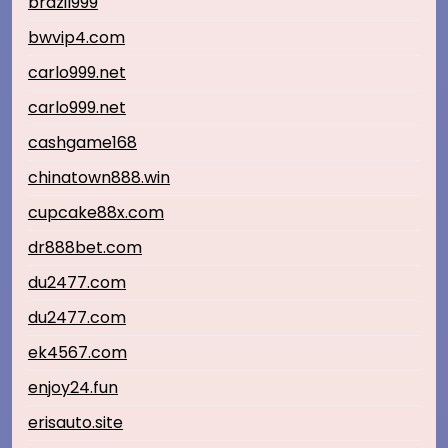
brazil999
bwvip4.com
carlo999.net
carlo999.net
cashgame168
chinatown888.win
cupcake88x.com
dr888bet.com
du2477.com
du2477.com
ek4567.com
enjoy24.fun
erisauto.site