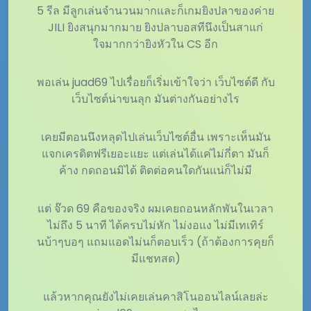
5 รีล มีลูกเล่นจำนวนมากและก็เกมยิงปลาของค่าย
JILI ยิงสนุกมากมาย ยิงปลาบอสทีนึงเป็นสาแก่
ใจมากกว่ายิงหัวใน CS อีก
พอเล่น juad69 ไปเรื่อยก็เริ่มเข้าใจว่า เว็บไซต์ดี กับ
เว็บไซต์น่าขนลุก มันต่างกันอย่างไร
เคยมีตอนนึงหลุดไปเล่นเว็บไซต์อื่น เพราะเห็นมัน
แจกเครดิตฟรีเยอะแยะ แต่เล่นได้แค่ไม่กี่ตา มันก็
ค้าง กดถอนมิได้ ติดต่อคนใดกันแน่ก็ไม่มี
แต่ จ๊วด 69 คือของจริง ผมเคยถอนหลักพันในเวลา
ไม่ถึง 5 นาที ได้ครบไม่หัก ไม่งอแง ไม่มีเทเทิร์
นบ้าๆบอๆ แถมแอดไม่นก็ตอบเร็ว (ถ้าต้องการคุยก็
มีแชทสด)
แล้วหากคุณยังไม่เคยเล่นคาสิโนออนไลน์เลยล่ะ