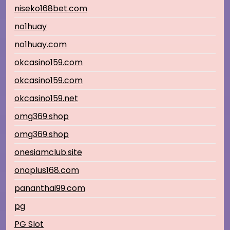
niseko168bet.com
no1huay
no1huay.com
okcasino159.com
okcasino159.com
okcasino159.net
omg369.shop
omg369.shop
onesiamclub.site
onoplus168.com
pananthai99.com
pg
PG Slot