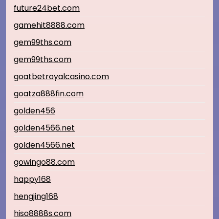
future24bet.com
gamehit8888.com
gem99ths.com
gem99ths.com
goatbetroyalcasino.com
goatza888fin.com
golden456
golden4566.net
golden4566.net
gowingo88.com
happy168
hengjing168
hiso8888s.com