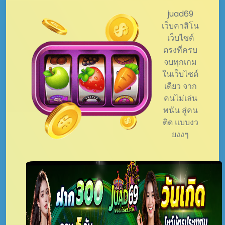
juad69
เว็บคาสิโน
เว็บไซต์
ตรงที่ครบ
จบทุกเกม
ในเว็บไซต์
เดียว จาก
คนไม่เล่น
พนัน สู่คน
ติด แบบงว
ยงงๆ