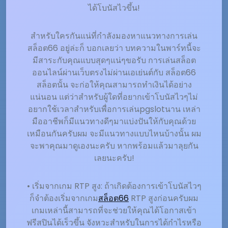
ได้โบนัสไวขึ้น!
สำหรับใครกันแน่ที่กำลังมองหาแนวทางการเล่น
สล็อต66 อยู่ล่ะก็ บอกเลยว่า บทความในพาร์ทนี้จะ
มีสาระกับคุณแบบสุดๆแน่ๆขอรับ การเล่นสล็อต
ออนไลน์ผ่านเว็บตรงไม่ผ่านเอเย่นต์กับ สล็อต66
สล็อตนั้น จะก่อให้คุณสามารถทำเงินได้อย่าง
แน่นอน แต่ว่าสำหรับผู้ใดที่อยากเข้าโบนัสไวๆไม่
อยากใช้เวลาสำหรับเพื่อการเล่นpgslotนาน เหล่า
มืออาชีพก็มีแนวทางดีๆมาแบ่งปันให้กับคุณด้วย
เหมือนกันครับผม จะมีแนวทางแบบไหนบ้างนั้น ผม
จะพาคุณมาดูเองนะครับ หากพร้อมแล้วมาลุยกัน
เลยนะครับ!
• เริ่มจากเกม RTP สูง: ถ้าเกิดต้องการเข้าโบนัสไวๆ
ก็จำต้องเริ่มจากเกม
สล็อต66
RTP สูงก่อนครับผม
เกมเหล่านี้สามารถที่จะช่วยให้คุณได้โอกาสเข้า
ฟรีสปินได้เร็วขึ้น จังหวะสำหรับในการได้กำไรหรือ