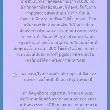
เกมชั้นแนวหน้าสุดยอดมากยิ่งกว่า 1,000 เกม
ถ้าเกิดกล่าวถึงสล็อต66ล่ะก็ ต้องระลึกถึงพวก
เราpgslot อย่างแน่นอน โปรโมชั่นและ
กิจกรรมเพียบ รับเครดิตฟรีได้ตั้งแต่ลงทะเบียน
สมัครสมาชิก ฝากถอนง่าย ไม่มีอย่างน้อย
สำหรับการฝากถอน สะดวกทุกแนวทางการทำ
รายการ ทำเงินแบบชิวๆได้อย่างสบายใจ ถ้า
คุณพร้อมแล้วล่ะก็ มาสนุกสนานกับเกมสล็อตที่
ดีที่สุดบนเว็บตรงแท้ 100% ได้แล้ววันนี้ อย่าคอยช้า
ลงทะเบียนเป็นสมาชิกฟรี pgslot สมัครแล้วรับ
เครดิตฟรีได้ตามต้องการ สมัครเลย!
เพราะเหตุไรค่ายเกมดังอย่าง pgslot ถึงครอง
ตลาดของสล็อตมือถือเยอะที่สุดในขณะนี้
ถ้าเกิดพูดถึงเกมpgslot ล่ะก็ หลายคนชอบ
คิดถึงเกมสล็อต66 จากค่ายเกม pg slot อย่าง
แน่นอน เพราะว่านี่คือค่ายเกมระดับนานาชาติ