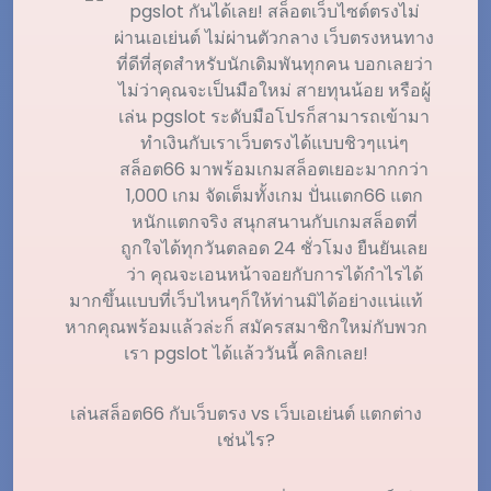
pgslot กันได้เลย! สล็อตเว็บไซต์ตรงไม่
ผ่านเอเย่นต์ ไม่ผ่านตัวกลาง เว็บตรงหนทาง
ที่ดีที่สุดสำหรับนักเดิมพันทุกคน บอกเลยว่า
ไม่ว่าคุณจะเป็นมือใหม่ สายทุนน้อย หรือผู้
เล่น pgslot ระดับมือโปรก็สามารถเข้ามา
ทำเงินกับเราเว็บตรงได้แบบชิวๆแน่ๆ
สล็อต66 มาพร้อมเกมสล็อตเยอะมากกว่า
1,000 เกม จัดเต็มทั้งเกม ปั่นแตก66 แตก
หนักแตกจริง สนุกสนานกับเกมสล็อตที่
ถูกใจได้ทุกวันตลอด 24 ชั่วโมง ยืนยันเลย
ว่า คุณจะเอนหน้าจอยกับการได้กำไรได้
มากขึ้นแบบที่เว็บไหนๆก็ให้ท่านมิได้อย่างแน่แท้
หากคุณพร้อมแล้วล่ะก็ สมัครสมาชิกใหม่กับพวก
เรา pgslot ได้แล้ววันนี้ คลิกเลย!
เล่นสล็อต66 กับเว็บตรง vs เว็บเอเย่นต์ แตกต่าง
เช่นไร?