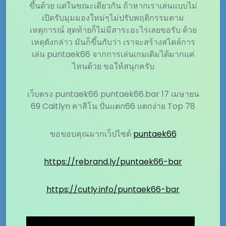
ขึ้นด้วย แต่ในขณะเดียวกัน ถ้าหากเราเล่นแบบไม่
เปิดรับมุมมองใหม่ๆไม่ปรับพฤติกรรมตาม
เหตุการณ์ สุดท้ายก็ไม่มีสาระอะไรเลยขอรับ ด้วย
เหตุดังกล่าว มันก็ขึ้นกับว่า เราจะสร้างสไตล์การ
เล่น puntaek66 จากการเล่นเกมเดิมได้มากแค่
ไหนด้วย ขอให้สนุกครับ
เว็บตรง puntaek66 puntaek66.bar 17 เมษายน
69 Caitlyn คาสิโน ปั่นแตก66 แตกง่าย Top 78
ขอขอบคุณมากเว็ปไซต์
puntaek66
https://rebrand.ly/puntaek66-bar
https://cutly.info/puntaek66-bar