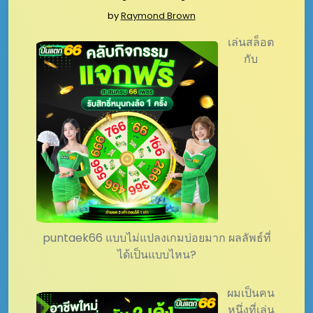
by
Raymond Brown
เล่นสล็อต
กับ
puntaek66 แบบไม่แปลงเกมบ่อยมาก ผลลัพธ์ที่
ได้เป็นแบบไหน?
ผมเป็นคน
หนึ่งที่เล่น