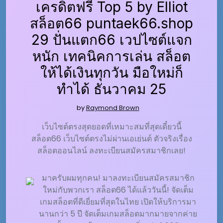
เครดิตฟรี Top 5 by Elliot
สล็อต66 puntaek66.shop
29 ปั่นแตก66 เวปไซต์แจก
หนัก เทคนิคการเล่น สล็อต
ให้ได้เงินทุกวัน มือใหม่ก็
ทำได้ ธันวาคม 25
by
Raymond Brown
เว็บไซต์ตรงสุดยอดที่เหมาะสมที่สุดเดี๋ยวนี้
สล็อต66 เว็บไซต์ตรงไม่ผ่านเอเย่นต์ ตัวจริงเรื่อง
สล็อตออนไลน์ ลงทะเบียนสมัครสมาชิกเลย!
มาครับผมทุกคน! มาลงทะเบียนสมัครสมาชิก
ใหม่กับพวกเรา สล็อต66 ได้แล้ววันนี้! จัดเต็ม
เกมสล็อตที่ดีเยี่ยมที่สุดในไทย เปิดให้บริการมา
นานกว่า 5 ปี จัดเต็มเกมสล็อตมากมายจากค่าย