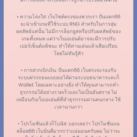
• ความโล่งใส: เว็บไซต์ตรงของพวกเรา ปั่นแตก66
จะนำเข้าเกมที่ใช้ระบบ RNG สำหรับในการสุ่ม
ผลลัพธ์แค่นั้น ไม่มีการล็อกยูสหรือปรับผลลัพธ์ของ
เกมทั้งหมด แต่ว่าเว็บเอเย่นต์อาจจะมีการปรับ
เปอร์เซ็นต์แพ้ชนะ ทำให้ท่านเล่นแล้วเสียเปรียบ
โดยไม่ทันรู้ตัว
• การฝากเบิกเงิน: ปั่นแตก66 เว็บตรงจะรองรับ
ระบบฝากถอนแบบออโต้ผ่านระบบธนาคารและก็
Wallet โดยเฉพาะอย่างยิ่ง ทำให้คุณสามารถทำ
ธุรกรรมได้อย่างรวดเร็วและไม่เป็นอันตราย ไม่
เหมือนกับเว็บเอเย่นต์ที่ทำธุรกรรมผ่านคนกลาง ใช้
เวลานานกว่า
• โปรโมชั่นแล้วก็โบนัส: บอกเลยว่า โปรโมชั่นบน
สล็อต66 เว็บนั่นดีมากกว่าแน่นอนครับผม ไม่ว่าจะ