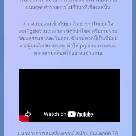
แบบสุดๆทำรายการไม่กี่วินาทีเพียงแค่นั้น
• วางแบบเกมเข้ากับชาวไทย: ชาวไทยถูกใจ
เกมPgslot แนวเทวดา สัตว์นำโชค หรือเกมรวม
วัฒนธรรมจากตะวันออก ซึ่งเกมพวกนี้เป็นที่นิยม
จากผู้เล่นไทยเยอะแยะ ทำให้ pg สามารถครอง
ตลาดเกมสล็อตได้อย่างสม่ำเสมอ
แนวทางการเล่นสล็อตออนไลน์กับ ปั่นแตก66 ให้