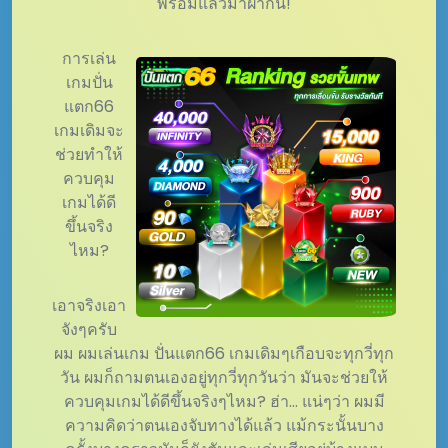
พร้อมแล้วมาฝ่ากัน!
การเล่น
เกมปั่น
แตก66
เกมเดิมจะ
ช่วยทำให้
ควบคุม
เกมได้ดี
ขึ้นจริง
ไหม?
เอาจริงเอา
จังๆครับ
ผม ผมเล่นเกม ปั่นแตก66 เกมเดิมๆเกือบจะทุกวี่ทุก
วัน ผมก็ถามตนเองอยู่ทุกวี่ทุกวันว่า มันจะช่วยให้
ควบคุมเกมได้ดีขึ้นจริงๆไหม? ฮ่า… แน่ๆว่า ผมมี
ความคิดว่าตนเองจับทางได้แล้ว แม้กระนั้นบาง