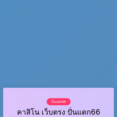
ปั่นแตก66
คาสิโน เว็บตรง ปั่นแตก66