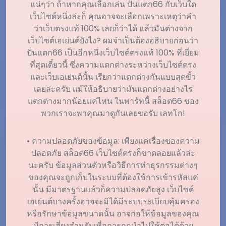
แน่ๆว่า ถ้าหากคุณเลือกเล่น ปั่นแตก66 กับเว็บใด
เว็บไซต์หนึ่งล่ะก็ คุณอาจจะเลือกเพราะเหตุว่าคำ
ว่าเว็บตรงแท้ 100% เลยก็ว่าได้ แล้วมันต่างจาก
เว็บไซต์เอเย่นต์ยังไง? ผมจำเป็นต้องอธิบายก่อนว่า
ปั่นแตก66 เป็นอีกหนึ่งเว็บไซต์ตรงแท้ 100% ที่เยี่ยม
ที่สุดเดี๋ยวนี้ ซึ่งความแตกต่างระหว่างเว็บไซต์ตรง
และเว็บเอเย่นต์นั้น เรียกว่าแตกต่างกันแบบสุดขั้ว
เลยล่ะครับ แม้ให้อธิบายว่ามันแตกต่างอย่างไร
แตกต่างมากน้อยแค่ไหน ในพาร์ทนี้ สล็อต66 ของ
พวกเราจะพาคุณมาดูกันเลยขอรับ เลทโก!
• ความปลอดภัยของข้อมูล: เพียงแค่เรื่องของความ
ปลอดภัย สล็อต66 เว็บไซต์ตรงก็ขาดลอยแล้วล่ะ
นะครับ ข้อมูลส่วนตัวหรือวิธีการทำธุรกรรมต่างๆ
ของคุณจะถูกเก็บในระบบที่ต้องใช้การเข้ารหัสแค่
นั้น มีมาตรฐานแล้วก็ความปลอดภัยสูง เว็บไซต์
เอเย่นต์บางครั้งอาจจะมิได้มีระบบระเบียบคุ้มครอง
หรือรักษาข้อมูลขนาดนั้น อาจก่อให้ข้อมูลของคุณ
มีการเสี่ยงสำหรับเพื่อการถูกนำไปใช้ต่อได้ด้วย