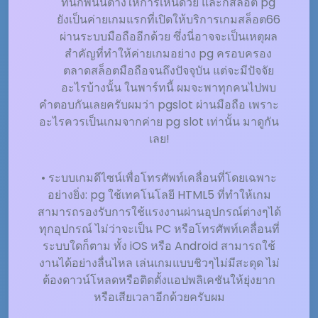
ที่นักพนันต่างให้การเห็นด้วย และก็สล็อต pg
ยังเป็นค่ายเกมแรกที่เปิดให้บริการเกมสล็อต66
ผ่านระบบมือถืออีกด้วย ซึ่งนี่อาจจะเป็นเหตุผล
สำคัญที่ทำให้ค่ายเกมอย่าง pg ครอบครอง
ตลาดสล็อตมือถือจนถึงปัจจุบัน แต่จะมีปัจจัย
อะไรบ้างนั้น ในพาร์ทนี้ ผมจะพาทุกคนไปพบ
คำตอบกันเลยครับผมว่า pgslot ผ่านมือถือ เพราะ
อะไรควรเป็นเกมจากค่าย pg slot เท่านั้น มาดูกัน
เลย!
• ระบบเกมดีไซน์เพื่อโทรศัพท์เคลื่อนที่โดยเฉพาะ
อย่างยิ่ง: pg ใช้เทคโนโลยี HTML5 ที่ทำให้เกม
สามารถรองรับการใช้แรงงานผ่านอุปกรณ์ต่างๆได้
ทุกอุปกรณ์ ไม่ว่าจะเป็น PC หรือโทรศัพท์เคลื่อนที่
ระบบใดก็ตาม ทั้ง iOS หรือ Android สามารถใช้
งานได้อย่างลื่นไหล เล่นเกมแบบชิวๆไม่มีสะดุด ไม่
ต้องดาวน์โหลดหรือติดตั้งแอปพลิเคชันให้ยุ่งยาก
หรือเสียเวลาอีกด้วยครับผม