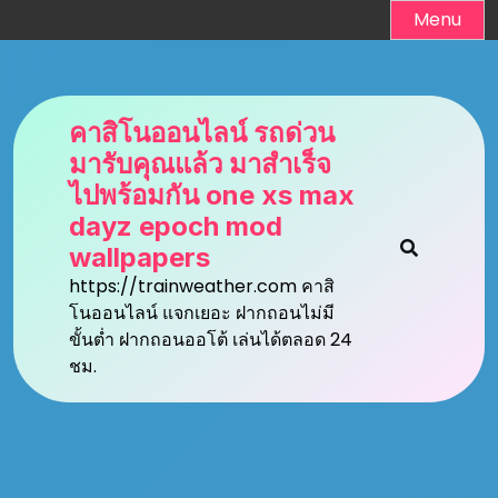
Skip
Menu
to
content
คาสิโนออนไลน์ รถด่วน
มารับคุณแล้ว มาสำเร็จ
ไปพร้อมกัน one xs max
dayz epoch mod
wallpapers
https://trainweather.com คาสิ
โนออนไลน์ แจกเยอะ ฝากถอนไม่มี
ขั้นต่ำ ฝากถอนออโต้ เล่นได้ตลอด 24
ชม.