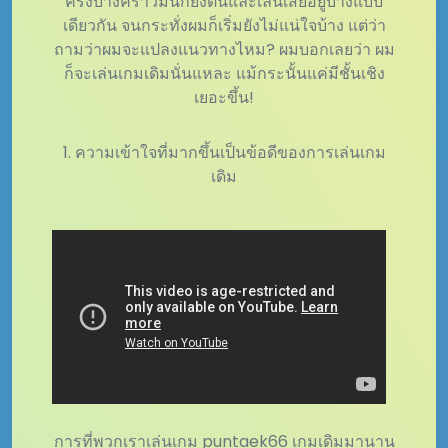
ครั้งบางคราวมันก็ยังตันและเล่นเสียอยู่บ้างแบบ
เดียวกัน จนกระทั่งผมก็เริ่มยังไม่แน่ใจบ้าง แต่ว่า
ถามว่าผมจะแปลงแนวทางไหม? ผมบอกเลยว่า ผม
ก็จะเล่นเกมเดิมนั่นแหละ แม้กระนั้นแค่มีชั้นเชิง
เยอะขึ้น!
1. ความเข้าใจที่มากขึ้นเป็นข้อดีของการเล่นเกม
เดิม
การที่พวกเราเล่นเกม puntaek66 เกมเดิมมานาน