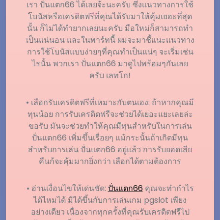
เรา ปั่นแตก66 ได้เลยจ้ะนะครับ ซึ่งแนวทางการใช้
โบนัสหรือเครดิตฟรีที่คุณได้รับมาให้คุ้มเยอะที่สุด
นั้น ก็ไม่ได้ทำยากเลยนะครับ มือใหม่ก็สามารถทำ
เป็นแน่นอน และในพาร์ทนี้ ผมจะมาชี้แนะแนวทาง
การใช้โบนัสแบบง่ายๆที่คุณทำเป็นแน่ๆ จะเริ่มเช่น
ไรนั้น พวกเรา ปั่นแตก66 มาดูไปพร้อมๆกันเลย
ครับ เลทโก!
• เลือกรับเครดิตฟรีที่เหมาะกับตนเอง: ถ้าหากคุณมี
ทุนน้อย การรับเครดิตฟรีจะช่วยได้เยอะแยะเลยล่ะ
ขอรับ มันจะช่วยทำให้คุณมีทุนสำหรับในการเล่น
ปั่นแตก66 เพิ่มขึ้นเรื่อยๆ แม้กระนั้นถ้าเกิดมีทุน
สำหรับการเล่น ปั่นแตก66 อยู่แล้ว การรับยอดเสีย
คืนก้จะคุ้มมากยิ่งกว่า เลือกได้ตามต้องการ
• อ่านเงื่อนไขให้เด่นชัด:
ปั่นแตก66
คุณจะทำกำไร
ได้ไหมได้ มิได้ขึ้นกับการเล่นเกม pgslot เพียง
อย่างเดียว เนื่องจากทุกครั้งที่คุณรับเครดิตฟรีไป