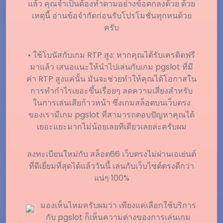
แล้ว คุณจำเป็นต้องทำตามอย่างข้อตกลงด้วย ด้วย
เหตุนี้ อ่านข้อจำกัดก่อนรับโปรโมชั่นทุกหนด้วย
ครับ
• ใช้โบนัสกับเกม RTP สูง: หากคุณได้รับเครดิตฟรี
มาแล้ว เสนอแนะให้นำไปเล่นกับเกม pgslot ที่มี
ค่า RTP สูงแค่นั้น มันจะช่วยทำให้คุณได้โอกาสใน
การทำกำไรเยอะขึ้นเรื่อยๆ ลดความเสี่ยงสำหรับ
ในการเล่นเสียก้าวหน้า ซึ่งเกมสล็อตบนเว็บตรง
ของเรามีเกม pgslot ที่สามารถตอบปัญหาคุณได้
เยอะแยะมากไม่น้อยเลยทีเดียวเลยล่ะครับผม
ลงทะเบียนใหม่กับ สล็อต66 เว็บตรงไม่ผ่านเอเย่นต์
ที่ดีเยี่ยมที่สุดได้แล้ววันนี้ เล่นกับเว็บไซต์ตรงดีกว่า
แน่ๆ 100%
มองเห็นไหมครับผมว่า เพียงแค่เลือกใช้บริการ
กับ pgslot ก็เห็นความต่างของการเล่นเกม