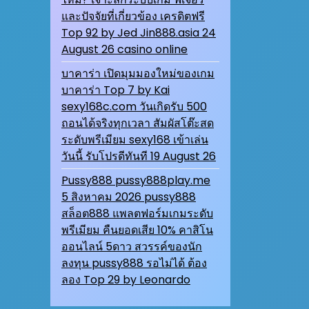
และปัจจัยที่เกี่ยวข้อง เครดิตฟรี
Top 92 by Jed Jin888.asia 24
August 26 casino online
บาคาร่า เปิดมุมมองใหม่ของเกม
บาคาร่า Top 7 by Kai
sexy168c.com วันเกิดรับ 500
ถอนได้จริงทุกเวลา สัมผัสโต๊ะสด
ระดับพรีเมียม sexy168 เข้าเล่น
วันนี้ รับโปรดีทันที 19 August 26
Pussy888 pussy888play.me
5 สิงหาคม 2026 pussy888
สล็อต888 แพลตฟอร์มเกมระดับ
พรีเมียม คืนยอดเสีย 10% คาสิโน
ออนไลน์ 5ดาว สวรรค์ของนัก
ลงทุน pussy888 รอไม่ได้ ต้อง
ลอง Top 29 by Leonardo