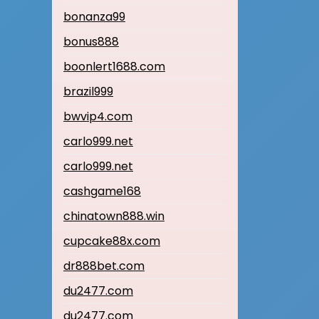
bonanza99
bonus888
boonlert1688.com
brazil999
bwvip4.com
carlo999.net
carlo999.net
cashgame168
chinatown888.win
cupcake88x.com
dr888bet.com
du2477.com
du2477.com