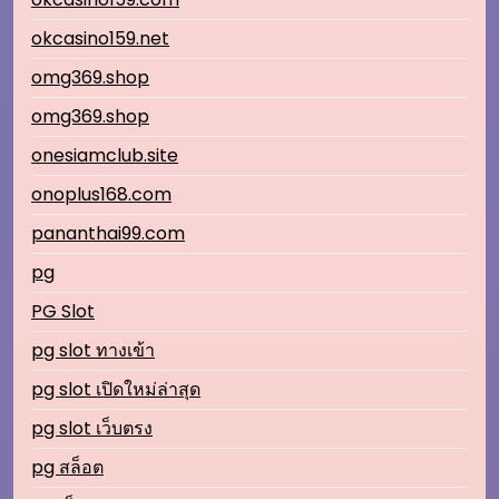
okcasino159.net
omg369.shop
omg369.shop
onesiamclub.site
onoplus168.com
pananthai99.com
pg
PG Slot
pg slot ทางเข้า
pg slot เปิดใหม่ล่าสุด
pg slot เว็บตรง
pg สล็อต