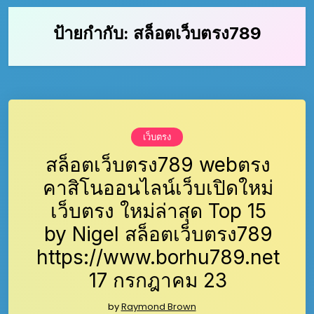
ป้ายกำกับ:
สล็อตเว็บตรง789
เว็บตรง
สล็อตเว็บตรง789 webตรง
คาสิโนออนไลน์เว็บเปิดใหม่
เว็บตรง ใหม่ล่าสุด Top 15
by Nigel สล็อตเว็บตรง789
https://www.borhu789.net
17 กรกฎาคม 23
by
Raymond Brown