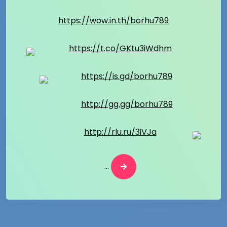
https://wow.in.th/borhu789
https://t.co/GKtu3iWdhm
https://is.gd/borhu789
http://gg.gg/borhu789
http://rlu.ru/3iVJa
…