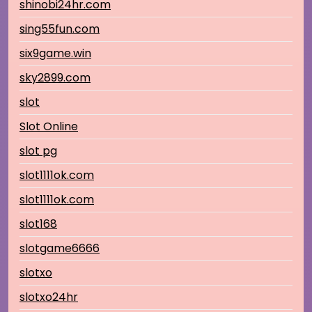
shinobi24hr.com
sing55fun.com
six9game.win
sky2899.com
slot
Slot Online
slot pg
slot1111ok.com
slot1111ok.com
slot168
slotgame6666
slotxo
slotxo24hr