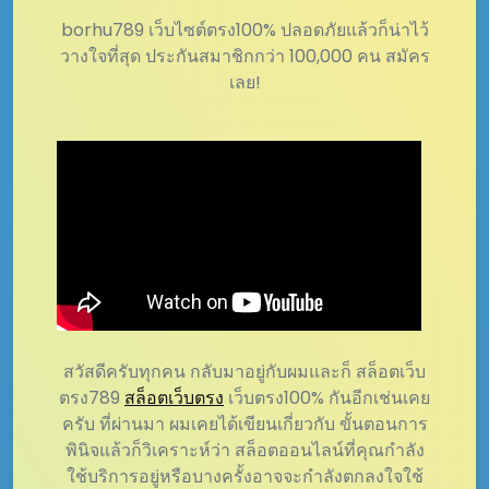
borhu789 เว็บไซต์ตรง100% ปลอดภัยแล้วก็น่าไว้
วางใจที่สุด ประกันสมาชิกกว่า 100,000 คน สมัคร
เลย!
สวัสดีครับทุกคน กลับมาอยู่กับผมและก็ สล็อตเว็บ
ตรง789
สล็อตเว็บตรง
เว็บตรง100% กันอีกเช่นเคย
ครับ ที่ผ่านมา ผมเคยได้เขียนเกี่ยวกับ ขั้นตอนการ
พินิจแล้วก็วิเคราะห์ว่า สล็อตออนไลน์ที่คุณกำลัง
ใช้บริการอยู่หรือบางครั้งอาจจะกำลังตกลงใจใช้