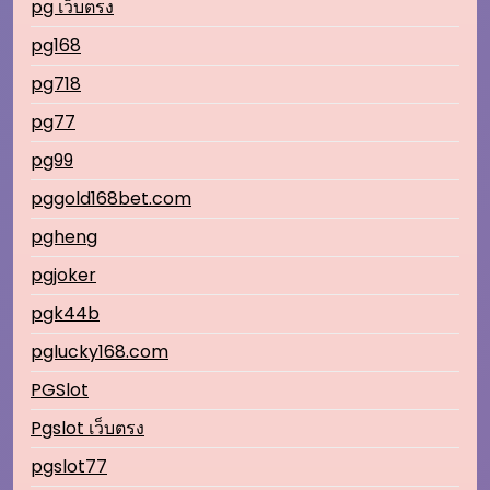
pg เว็บตรง
pg168
pg718
pg77
pg99
pggold168bet.com
pgheng
pgjoker
pgk44b
pglucky168.com
PGSlot
Pgslot เว็บตรง
pgslot77