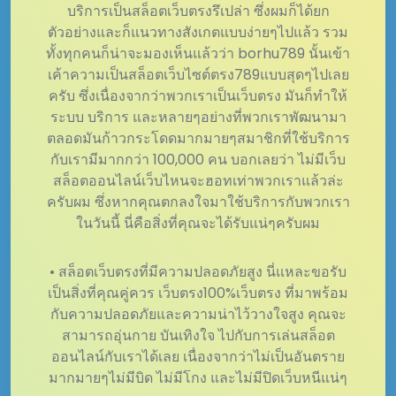
บริการเป็นสล็อตเว็บตรงรึเปล่า ซึ่งผมก็ได้ยก
ตัวอย่างและก็แนวทางสังเกตแบบง่ายๆไปแล้ว รวม
ทั้งทุกคนก็น่าจะมองเห็นแล้วว่า borhu789 นั้นเข้า
เค้าความเป็นสล็อตเว็บไซต์ตรง789แบบสุดๆไปเลย
ครับ ซึ่งเนื่องจากว่าพวกเราเป็นเว็บตรง มันก็ทำให้
ระบบ บริการ และหลายๆอย่างที่พวกเราพัฒนามา
ตลอดมันก้าวกระโดดมากมายๆสมาชิกที่ใช้บริการ
กับเรามีมากกว่า 100,000 คน บอกเลยว่า ไม่มีเว็บ
สล็อตออนไลน์เว็บไหนจะฮอทเท่าพวกเราแล้วล่ะ
ครับผม ซึ่งหากคุณตกลงใจมาใช้บริการกับพวกเรา
ในวันนี้ นี่คือสิ่งที่คุณจะได้รับแน่ๆครับผม
• สล็อตเว็บตรงที่มีความปลอดภัยสูง นี่แหละขอรับ
เป็นสิ่งที่คุณคู่ควร เว็บตรง100%เว็บตรง ที่มาพร้อม
กับความปลอดภัยและความน่าไว้วางใจสูง คุณจะ
สามารถอุ่นกาย บันเทิงใจ ไปกับการเล่นสล็อต
ออนไลน์กับเราได้เลย เนื่องจากว่าไม่เป็นอันตราย
มากมายๆไม่มีบิด ไม่มีโกง และไม่มีปิดเว็บหนีแน่ๆ