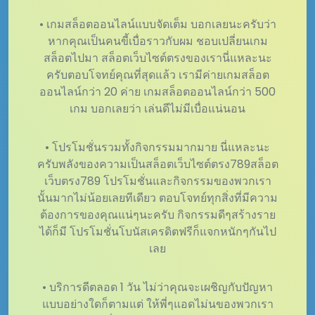
• เกมสล็อตออนไลน์แบบจัดเต็ม บอกเลยนะครับว่า
หากคุณเป็นคนขี้เบื่อราวกับผม ชอบเปลี่ยนเกม
สล็อตไปมา สล็อตเว็บไซต์ตรงของเรานี่แหละนะ
ครับตอบโจทย์คุณที่สุดแล้ว เรามีค่ายเกมสล็อต
ออนไลน์กว่า 20 ค่าย เกมสล็อตออนไลน์กว่า 500
เกม บอกเลยว่า เล่นดีไม่มีเบื่อแน่นอน
• โปรโมชั่นรวมทั้งกิจกรรมมากมาย นี่แหละนะ
ครับพลังของความเป็นสล็อตเว็บไซต์ตรง789สล็อต
เว็บตรง789 โปรโมชั่นและกิจกรรมของพวกเรา
นั้นมากไม่น้อยเลยทีเดียว ตอบโจทย์ทุกสิ่งที่มีความ
ต้องการของคุณแน่ๆนะครับ กิจกรรมดีๆสร้างราย
ได้ก็มี โปรโมชั่นโบนัสเครดิตฟรีก็แจกหนักๆกันไป
เลย
• บริการดีตลอด 1 วัน ไม่ว่าคุณจะเผชิญกับปัญหา
แบบอย่างใดก็ตามแต่ ให้พี่ๆแอดไม่นของพวกเรา