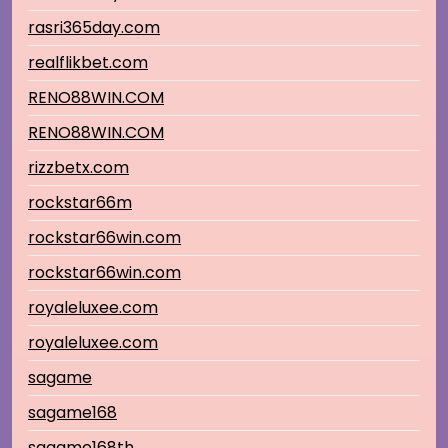
rasri365day.com
realflikbet.com
RENO88WIN.COM
RENO88WIN.COM
rizzbetx.com
rockstar66m
rockstar66win.com
rockstar66win.com
royaleluxee.com
royaleluxee.com
sagame
sagame168
sagame168th