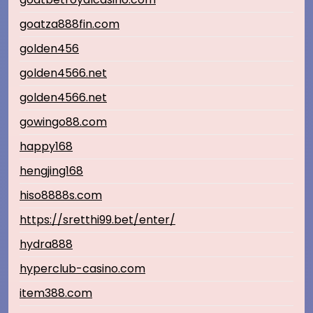
goatza888fin.com
golden456
golden4566.net
golden4566.net
gowingo88.com
happy168
hengjing168
hiso8888s.com
https://sretthi99.bet/enter/
hydra888
hyperclub-casino.com
item388.com