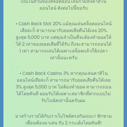
เป็นในส่วนของสล็อตออนไลน์รวมทั้งคาสิโน
ออนไลน์ ดังต่อไปนี้ขอรับ
• Cash Back Slot 20% แม้คุณเล่นสล็อตออนไลน์
เสียล่ะก็ สามารถมารับยอดเสียคืนได้เลย 20%
สูงสุด 5,000 บาท แต่คุณจำเป็นที่จะต้องทำยอดให้
ได้ 2 เท่าของยอดเสียที่ได้รับ ถึงจะสามารถถอนได้
1 เท่า สามารถเล่นได้เฉพาะสล็อตแล้วก็ยิงปลา
เท่านั้นนะครับ
• Cash Back Casino 3% หากคุณเล่นคาสิโน
ออนไลน์เสียล่ะก็ สามารถมารับยอดเสียคืนได้เลย
3% สูงสุด 5,000 บาท ไม่ต้องทำยอด สามารถถอน
ได้โดยทันที ยอมรับได้เฉพาะสมาชิกที่ฝากแบบไม่
รับโบนัสเท่านั้นครับผม
มาสร้างรายได้กับเราเว็บไซต์ตรงกันเถอะ! ชักชวน
เพื่อนพ้องมาเล่น รับ 2 กระเด้งโดยทันที!