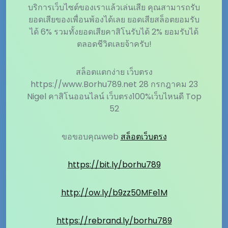
บริการเว็บไซต์ของเราแล้วเล่นเสีย คุณสามารถรับ
ยอดเสียของเพื่อนพ้องได้เลย ยอดเสียสล็อตยอมรับ
ได้ 6% รวมทั้งยอดเสียคาสิโนรับได้ 2% ยอมรับได้
ตลอดชีวิตเลยจ้าครับ!
สล็อตแตกง่าย เว็บตรง
https://www.Borhu789.net 28 กรกฎาคม 23
Nigel คาสิโนออนไลน์ เว็บตรง100%เว็บไหนดี Top
52
ขอขอบคุณweb
สล็อตเว็บตรง
https://bit.ly/borhu789
http://ow.ly/b9zz50MFe1M
https://rebrand.ly/borhu789