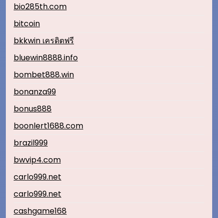
bio285th.com
bitcoin
bkkwin เครดิตฟรี
bluewin8888.info
bombet888.win
bonanza99
bonus888
boonlert1688.com
brazil999
bwvip4.com
carlo999.net
carlo999.net
cashgame168