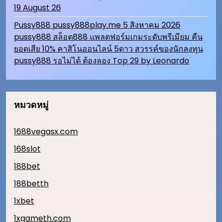
19 August 26
Pussy888 pussy888play.me 5 สิงหาคม 2026
pussy888 สล็อต888 แพลตฟอร์มเกมระดับพรีเมียม คืน
ยอดเสีย 10% คาสิโนออนไลน์ 5ดาว สวรรค์ของนักลงทุน
pussy888 รอไม่ได้ ต้องลอง Top 29 by Leonardo
หมวดหมู่
1688vegasx.com
168slot
188bet
188betth
1xbet
1xgameth.com