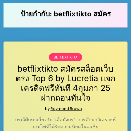
ป้ายกำกับ:
betflixtikto สมัคร
BETFLIXTIKTO
betflixtikto สมัครสล็อตเว็บ
ตรง Top 6 by Lucretia แจก
เครดิตฟรีทันที 4กุมภา 25
ฝากถอนทันใจ
by
Raymond Brown
กรณีศึกษาเกี่ยวกับ “เสือมังกร”: การศึกษาวิเคราะห์
เกมไพ่ที่ได้รับความนิยมในเอเชีย