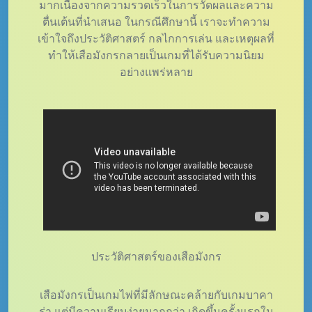
มากเนื่องจากความรวดเร็วในการวัดผลและความ
ตื่นเต้นที่นำเสนอ ในกรณีศึกษานี้ เราจะทำความ
เข้าใจถึงประวัติศาสตร์ กลไกการเล่น และเหตุผลที่
ทำให้เสือมังกรกลายเป็นเกมที่ได้รับความนิยม
อย่างแพร่หลาย
ประวัติศาสตร์ของเสือมังกร
เสือมังกรเป็นเกมไพ่ที่มีลักษณะคล้ายกับเกมบาคา
ร่า แต่มีความเรียบง่ายมากกว่า เกิดขึ้นครั้งแรกใน