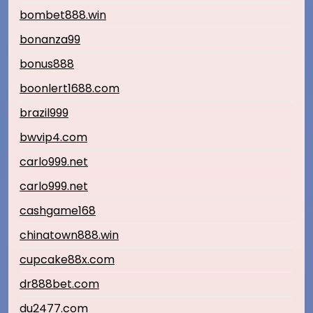
bombet888.win
bonanza99
bonus888
boonlert1688.com
brazil999
bwvip4.com
carlo999.net
carlo999.net
cashgame168
chinatown888.win
cupcake88x.com
dr888bet.com
du2477.com