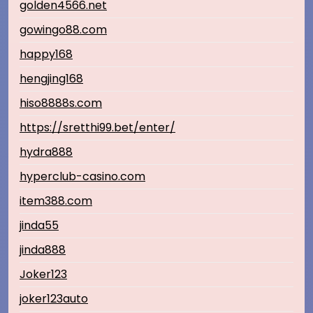
golden4566.net
gowingo88.com
happy168
hengjing168
hiso8888s.com
https://sretthi99.bet/enter/
hydra888
hyperclub-casino.com
item388.com
jinda55
jinda888
Joker123
joker123auto