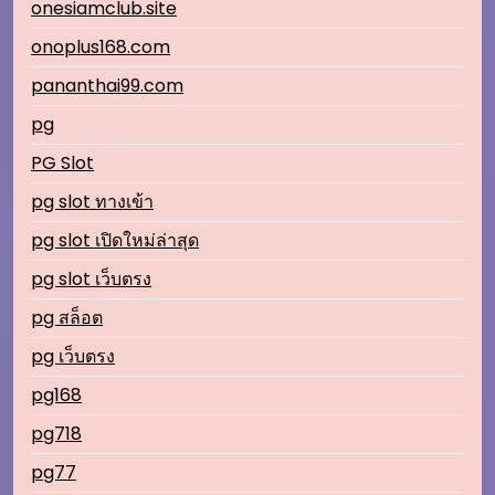
onesiamclub.site
onoplus168.com
pananthai99.com
pg
PG Slot
pg slot ทางเข้า
pg slot เปิดใหม่ล่าสุด
pg slot เว็บตรง
pg สล็อต
pg เว็บตรง
pg168
pg718
pg77