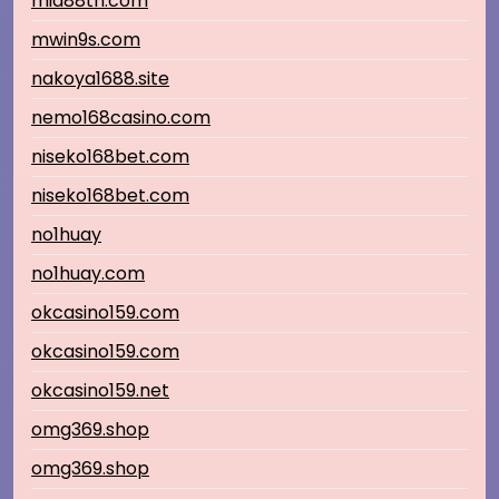
mia88th.com
mwin9s.com
nakoya1688.site
nemo168casino.com
niseko168bet.com
niseko168bet.com
no1huay
no1huay.com
okcasino159.com
okcasino159.com
okcasino159.net
omg369.shop
omg369.shop