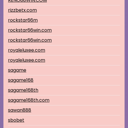
RENO88WIN.COM
rizzbetx.com
rockstar66m
rockstar66win.com
rockstar66win.com
royaleluxee.com
royaleluxee.com
sagame
sagame168
sagame168th
sagame168th.com
sawan888
sbobet