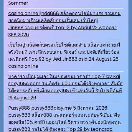
Sommer
casino online jinda888 สล็อตออนไลน์มาแรง รวมเกม
ยอดนิยม พร้อมเคล็ดลับก่อนเริ่มเล่น เว็บใหญ่
Jin888.asia เครดิตฟรี Top 13 by Abdul 22 webตรง
SEP 2026
เว็บใหญ่ สล็อตเว็บตรง เว็บไซต์แตกง่าย สล็อตแตกง่าย มี
จริงไหม? เจาะลึกระบบเกม ฟีเจอร์ และปัจจัยที่เกี่ยวข้อง
เครดิตฟรี Top 92 by Jed Jin888.asia 24 August 26
casino online
บาคาร่า เปิดมุมมองใหม่ของเกมบาคาร่า Top 7 by Kai
sexy168c.com วันเกิดรับ 500 ถอนได้จริงทุกเวลา สัมผัส
โต๊ะสดระดับพรีเมียม sexy168 เข้าเล่นวันนี้ รับโปรดีทันที
19 August 26
Pussy888 pussy888play.me 5 สิงหาคม 2026
pussy888 สล็อต888 แพลตฟอร์มเกมระดับพรีเมียม คืน
ยอดเสีย 10% คาสิโนออนไลน์ 5ดาว สวรรค์ของนักลงทุน
pussy888 รอไม่ได้ ต้องลอง Top 29 by Leonardo