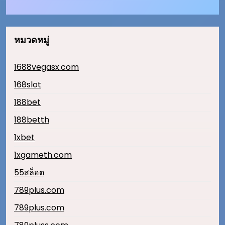
หมวดหมู่
1688vegasx.com
168slot
188bet
188betth
1xbet
1xgameth.com
55สล็อต
789plus.com
789plus.com