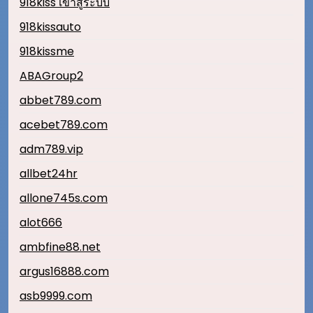
918kiss เข้าสู่ระบบ
918kissauto
918kissme
ABAGroup2
abbet789.com
acebet789.com
adm789.vip
allbet24hr
allone745s.com
alot666
ambfine88.net
argus16888.com
asb9999.com