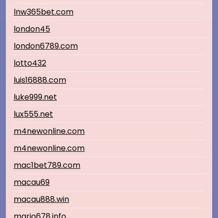
lnw365bet.com
london45
london6789.com
lotto432
luis16888.com
luke999.net
lux555.net
m4newonline.com
m4newonline.com
mac1bet789.com
macau69
macau888.win
mario678.info