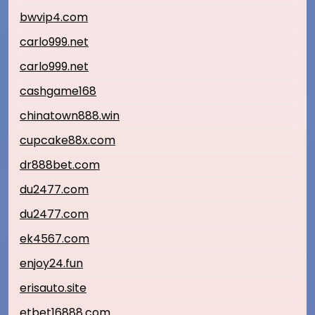
bwvip4.com
carlo999.net
carlo999.net
cashgame168
chinatown888.win
cupcake88x.com
dr888bet.com
du2477.com
du2477.com
ek4567.com
enjoy24.fun
erisauto.site
etbet16888.com