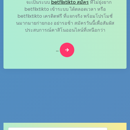
จะเป็นระบบ
betflixtikto สมัคร
ที่ไม่ยุ่งยาก
betflixtikto เข้าระบบ ได้ตลอดเวลา หรือ
betflixtikto เครดิตฟรี ที่แจกจริง พร้อมโปรโมชั่
นมากมายก่ายกอง อย่ารอช้า สมัครวันนี้เพื่อสัมผัส
ประสบการณ์คาสิโนออนไลน์ที่เหนือกว่า
…