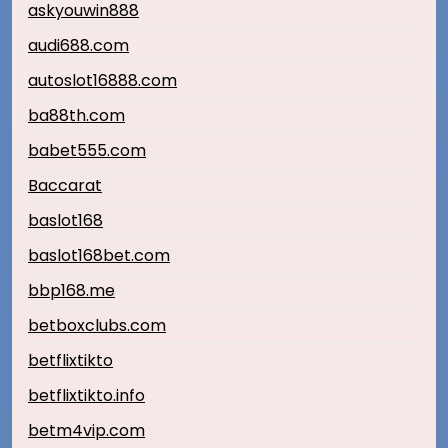
askyouwin888
audi688.com
autoslot16888.com
ba88th.com
babet555.com
Baccarat
baslot168
baslot168bet.com
bbp168.me
betboxclubs.com
betflixtikto
betflixtikto.info
betm4vip.com