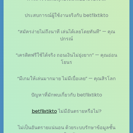
ประสบการณ์ผู้ใช้งานจริงกับ betflixtikto
“สมัครง่ายไม่ถึงนาที เล่นได้เลยโดยทันที” — คุณ
ปกรณ์
“เครดิตฟรีใช้ได้จริง ถอนเงินไม่ยุ่งยาก” — คุณอ่อน
โยนร
“มีเกมให้เล่นมากมาย ไม่มีเบื่อเลย” — คุณสิรโลก
ปัญหาที่มักพบเกี่ยวกับ betflixtikto
betflixtikto
ไม่มีอันตรายหรือไม่?
ไม่เป็นอันตรายแน่นอน ด้วยระบบรักษาข้อมูลชั้น