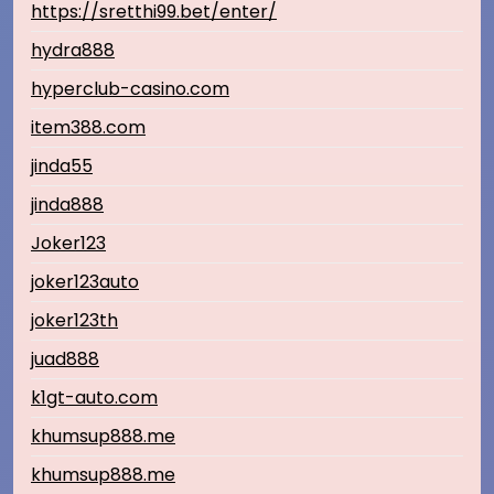
https://sretthi99.bet/enter/
hydra888
hyperclub-casino.com
item388.com
jinda55
jinda888
Joker123
joker123auto
joker123th
juad888
k1gt-auto.com
khumsup888.me
khumsup888.me