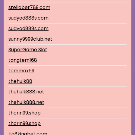
stellabet789.com
sudyod888s.com
sudyod888s.com
sunny9999club.net
SuperGame Slot
tangtem168
temmax69
thehulk88
thehulk888.net
thehulk888.net
thorin99.shop
thorin99.shop
tia8kingbet.com