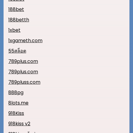
188bet
188betth
1xbet
1xgameth.com
55สล็อต
789plus.com
789plus.com
789pluss.com
888pg
8lots.me
918Kiss
918kiss v2