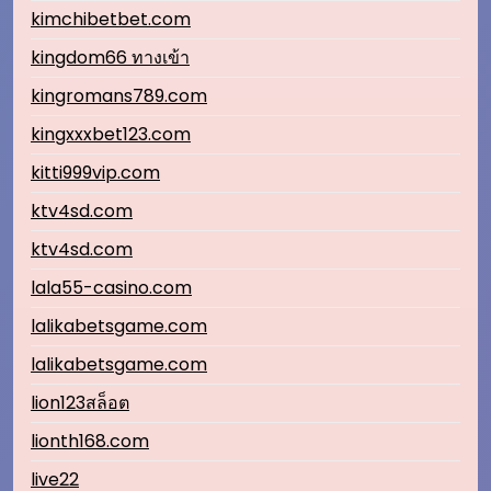
kimchibetbet.com
kingdom66 ทางเข้า
kingromans789.com
kingxxxbet123.com
kitti999vip.com
ktv4sd.com
ktv4sd.com
lala55-casino.com
lalikabetsgame.com
lalikabetsgame.com
lion123สล็อต
lionth168.com
live22