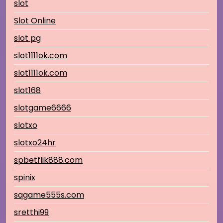
slot
Slot Online
slot pg
slot1111ok.com
slot1111ok.com
slot168
slotgame6666
slotxo
slotxo24hr
spbetflik888.com
spinix
sqgame555s.com
sretthi99