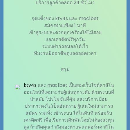
บริการลูกค้าตลอด 24 ชั่วโมง
จุดแข็งของ ktv4s และ mac1bet
สมัครง่ายเพียง 1 นาที
เข้าสู่ระบบสะดวกทุกเครื่องใช้ไม้สอย
แจกเครดิตฟรีทุกวัน
ระบบฝากถอนออโต้เร็ว
ทีมงานมืออาชีพดูแลตลอดเวลา
สรุป
ktv4s
และ mac1bet เป็นสองเว็บไซต์คาสิโน
ออนไลน์ที่เหมาะกับผู้เล่นทุกระดับ ด้วยระบบที่
นำสมัย โปรโมชั่นที่คุ้ม และบริการป้อม
ปราการคงไม่เป็นอันตราย ผู้เล่นใหม่สามารถ
สมัคร รวมทั้ง เข้าระบบ ได้ในทันที พร้อมรับ
เครดิตฟรี เพื่อเริ่มการเดิมพันโดยไม่ต้องลงทุน
สูง ถ้าเกิดคุณกำลังมองหาแพลตฟอร์มคาสิโน