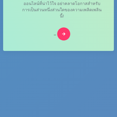
ออนไลน์ที่น่าไว้ใจ อย่าคลาดโอกาสสำหรับ
การเป็นส่วนหนึ่งส่วนใดของความเพลิดเพลิน
นี้!
…