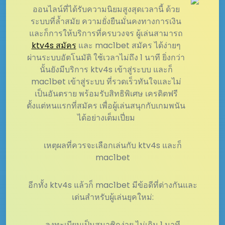
ออนไลน์ที่ได้รับความนิยมสูงสุดเวลานี้ ด้วย
ระบบที่ล้ำสมัย ความยั่งยืนมั่นคงทางการเงิน
และก็การให้บริการที่ครบวงจร ผู้เล่นสามารถ
ktv4s สมัคร
และ mac1bet สมัคร ได้ง่ายๆ
ผ่านระบบอัตโนมัติ ใช้เวลาไม่ถึง 1 นาที ยิ่งกว่า
นั้นยังมีบริการ ktv4s เข้าสู่ระบบ และก็
mac1bet เข้าสู่ระบบ ที่รวดเร็วทันใจและไม่
เป็นอันตราย พร้อมรับสิทธิพิเศษ เครดิตฟรี
ตั้งแต่หนแรกที่สมัคร เพื่อผู้เล่นสนุกกับเกมพนัน
ได้อย่างเต็มเปี่ยม
เหตุผลที่ควรจะเลือกเล่นกับ ktv4s และก็
mac1bet
อีกทั้ง ktv4s แล้วก็ mac1bet มีข้อดีที่ต่างกันและ
เด่นสำหรับผู้เล่นยุคใหม่:
ลงทะเบียนเป็นสมาชิกง่าย ไม่เกิน 1 นาที