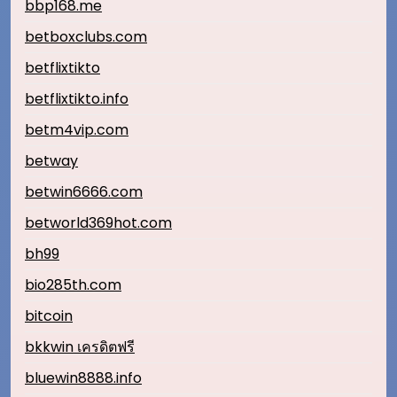
bbp168.me
betboxclubs.com
betflixtikto
betflixtikto.info
betm4vip.com
betway
betwin6666.com
betworld369hot.com
bh99
bio285th.com
bitcoin
bkkwin เครดิตฟรี
bluewin8888.info