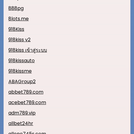
888pg
8lots.me
918Kiss
918kiss v2
918kiss เข้าสู่ระบบ
918kissauto
918kissme
ABAGroup2
abbet789.com
acebet789.com
adm789.vip
allbet24hr
allone745s.com