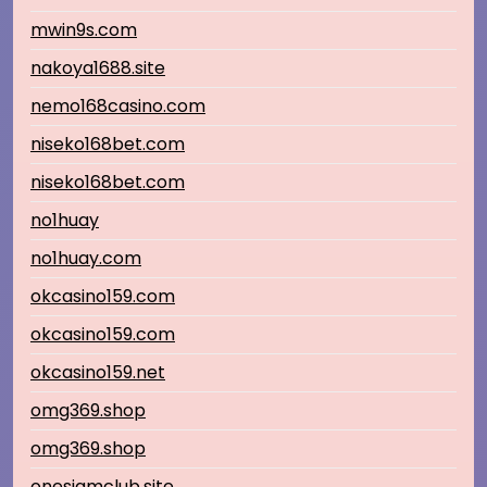
mwin9s.com
nakoya1688.site
nemo168casino.com
niseko168bet.com
niseko168bet.com
no1huay
no1huay.com
okcasino159.com
okcasino159.com
okcasino159.net
omg369.shop
omg369.shop
onesiamclub.site