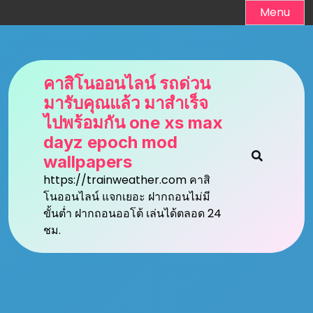
Skip
Menu
to
content
คาสิโนออนไลน์ รถด่วน
มารับคุณแล้ว มาสำเร็จ
ไปพร้อมกัน one xs max
dayz epoch mod
wallpapers
https://trainweather.com คาสิ
โนออนไลน์ แจกเยอะ ฝากถอนไม่มี
ขั้นต่ำ ฝากถอนออโต้ เล่นได้ตลอด 24
ชม.