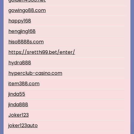
gowingo88.com
happy168
hengjing168
hiso8888s.com
https://sretthi99.bet/enter/
hydra888
hyperclub-casino.com
item388.com
jinda55
jinda888
Joker123
joker123auto