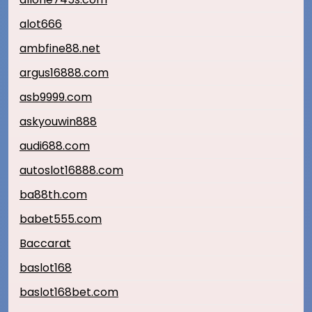
alot666
ambfine88.net
argus16888.com
asb9999.com
askyouwin888
audi688.com
autoslot16888.com
ba88th.com
babet555.com
Baccarat
baslot168
baslot168bet.com