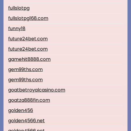
fullslotpg
fullslotpg168.com
funny18
future24bet.com
future24bet.com
gamehit8888.com
gem99ths.com
gem99ths.com
goatbetroyalcasino.com
goatza888fin.com
golden456
golden4566.net
golden4566.net