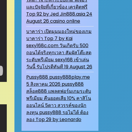
และปัจจัยที่เกี่ยวข้อง เครดิตฟรี
Top 92 by Jed Jin888.asia 24
August 26 casino online
บาคาร่า เปิดมุมมองใหม่ของเกม
บาคาร่า Top 7 by Kai
sexy168c.com วันเกิดรับ 500
ถอนได้จริงทุกเวลา สัมผัสโต๊ะสด
ระดับพรีเมียม sexy168 เข้าเล่น
วันนี้ รับโปรดีทันที 19 August 26
Pussy888 pussy888play.me
5 สิงหาคม 2026 pussy888
สล็อต888 แพลตฟอร์มเกมระดับ
พรีเมียม คืนยอดเสีย 10% คาสิโน
ออนไลน์ 5ดาว สวรรค์ของนัก
ลงทุน pussy888 รอไม่ได้ ต้อง
ลอง Top 29 by Leonardo