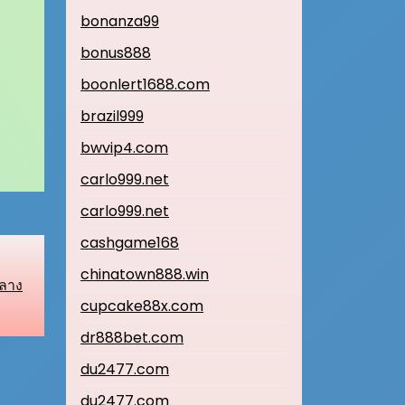
bonanza99
bonus888
boonlert1688.com
brazil999
bwvip4.com
carlo999.net
carlo999.net
cashgame168
chinatown888.win
กลาง
cupcake88x.com
dr888bet.com
du2477.com
du2477.com