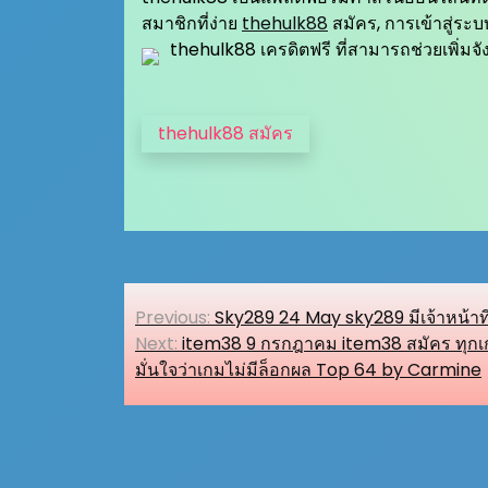
สมาชิกที่ง่าย
thehulk88
สมัคร, การเข้าสู่ระ
thehulk88 เครดิตฟรี ที่สามารถช่วยเพิ่ม
thehulk88 สมัคร
แนะแนว
Previous:
Sky289 24 May sky289 มีเจ้าหน้าท
เรื่อง
Next:
item38 9 กรกฎาคม item38 สมัคร ทุกเกม
มั่นใจว่าเกมไม่มีล็อกผล Top 64 by Carmine