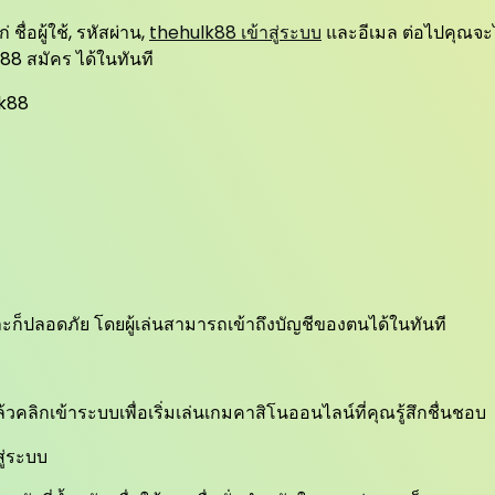
ชื่อผู้ใช้, รหัสผ่าน,
thehulk88 เข้าสู่ระบบ
และอีเมล ต่อไปคุณจะ
88 สมัคร ได้ในทันที
lk88
ะก็ปลอดภัย โดยผู้เล่นสามารถเข้าถึงบัญชีของตนได้ในทันที
แล้วคลิกเข้าระบบเพื่อเริ่มเล่นเกมคาสิโนออนไลน์ที่คุณรู้สึกชื่นชอบ
ู่ระบบ