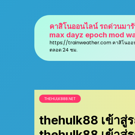
Skip
to
คาสิโนออนไลน์ รถด่วนมารั
content
max dayz epoch mod wa
https://trainweather.com คาสิโนออนไล
ตลอด 24 ชม.
THEHULK888.NET
thehulk88 เข้าสู
thehulk88 เข้าสู่