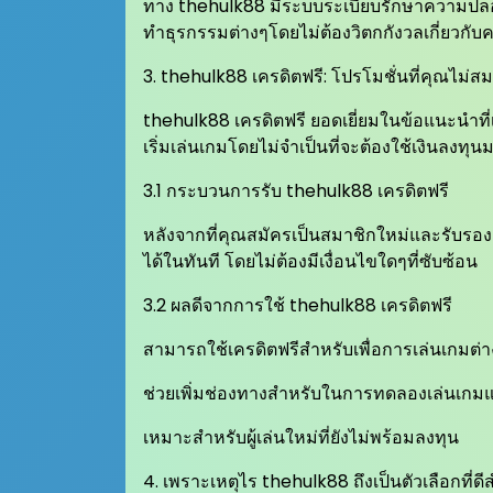
ทาง thehulk88 มีระบบระเบียบรักษาความปลอดภ
ทำธุรกรรมต่างๆโดยไม่ต้องวิตกกังวลเกี่ยวกั
3. thehulk88 เครดิตฟรี: โปรโมชั่นที่คุณไม
thehulk88 เครดิตฟรี ยอดเยี่ยมในข้อแนะนำที่
เริ่มเล่นเกมโดยไม่จำเป็นที่จะต้องใช้เงินลงทุน
3.1 กระบวนการรับ thehulk88 เครดิตฟรี
หลังจากที่คุณสมัครเป็นสมาชิกใหม่และรับรอง
ได้ในทันที โดยไม่ต้องมีเงื่อนไขใดๆที่ซับซ้อน
3.2 ผลดีจากการใช้ thehulk88 เครดิตฟรี
สามารถใช้เครดิตฟรีสำหรับเพื่อการเล่นเกมต่า
ช่วยเพิ่มช่องทางสำหรับในการทดลองเล่นเกม
เหมาะสำหรับผู้เล่นใหม่ที่ยังไม่พร้อมลงทุน
4. เพราะเหตุไร thehulk88 ถึงเป็นตัวเลือกที่