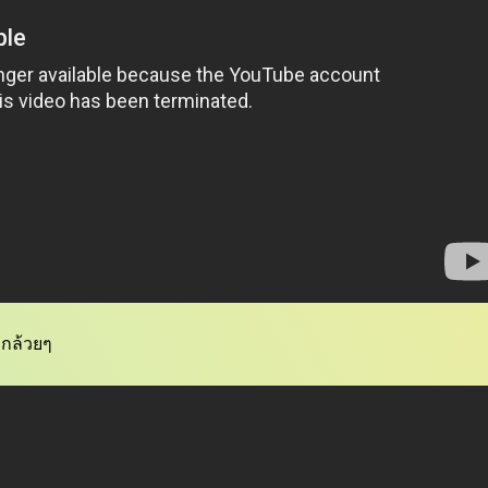
กกล้วยๆ