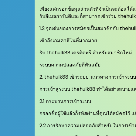
เพียงแค่กรอกข้อมูลส่วนตัวที่จำเป็นจะต้อง ได้แก่ 
รับอีเมลการันตีและก็สามารถเข้าร่วม thehulk
1.2 จุดเด่นของการสมัครเป็นสมาชิกกับ thehu
เข้าถึงเกมคาสิโนที่มากมาย
รับ thehulk88 เครดิตฟรี สำหรับสมาชิกใหม่
ระบบความปลอดภัยที่ทันสมัย
2. thehulk88 เข้าระบบ: แนวทางการเข้าระบบ
การเข้าสู่ระบบ thehulk88 ทำได้อย่างสบายแล
2.1 กระบวนการเข้าระบบ
กรอกชื่อผู้ใช้แล้วก็รหัสผ่านที่คุณได้สมัครไว้ 
2.2 การรักษาความปลอดภัยสำหรับในการเข้าส