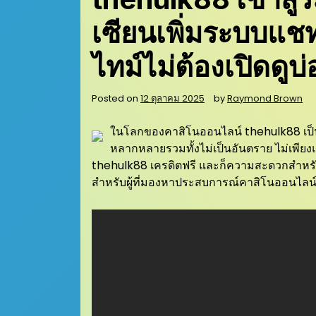
เซียนเพิ่มระบบแช
ไทม์ไม่ต้องเปิดด
Posted on
12 ตุลาคม 2025
by
Raymond Brown
ในโลกของคาสิโนออนไลน์ thehulk88 เป็
หลากหลายรวมทั้งไม่เป็นอันตราย ไม่เพียงแต
thehulk88 เครดิตฟรี และก็ความสะดวกสำหรับใ
สำหรับผู้ที่มองหาประสบการณ์คาสิโนออนไลน์ท