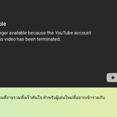
่ง่ายรวมทั้งเร็วทันใจ สำหรับผู้เล่นใหม่ที่อยากเข้าร่วมกับ